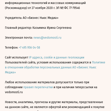
информационных технологий и массовых коммуникаций
(Роскомнадзор) от 27 ноября 2020 г. ЭЛ № ФС 77-79546
Учредитель: АО «Бизнес Ньюс Медиа»
Главный редактор: Казьмина Ирина Сергеевна
Электронная почта:
news@vedomosti.ru
Телефон:
+7 495 956-34-58
Сайт использует
IP адреса, cookie и данные геолокации
Пользователей сайта, условия использования содержатся в
Политике
в отношении обработки персональных данных АО «Бизнес Ньюс
Медиа»
Любое использование материалов допускается только при
соблюдении
правил перепечатки
и при наличии гиперссылки на
vedomosti.ru
Новости, аналитика, прогнозы и другие материалы, представленные
на данном сайте, не являются офертой или рекомендацией к покупке