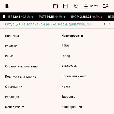
Войти
LIFE
1,845
+0,54%
↑
MSTT
76,15
+0,2%
↑
IMOEX
2 281,31
-0,2%
↓
RTSI
Ситуация на топливном рынке: меры, динамика, прогнозы
Выб
Наши проекты
Подписка
ВЕДЫ
Реклама
Город
РФРИТ
Аналитика
Справочник компаний
Промышленность
Подписка для юр.лиц
Наука
О компании
Здоровье
Редакция
Конференции
Менеджмент