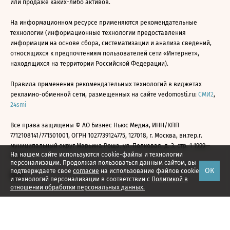
или продаже каких-либо активов.
На информационном ресурсе применяются рекомендательные
технологии (информационные технологии предоставления
информации на основе сбора, систематизации и анализа сведений,
относящихся к предпочтениям пользователей сети «Интернет»,
находящихся на территории Российской Федерации).
Правила применения рекомендательных технологий в виджетах
рекламно-обменной сети, размещенных на сайте vedomosti.ru:
СМИ2
,
24smi
Все права защищены © АО Бизнес Ньюс Медиа, ИНН/КПП
7712108141/771501001, ОГРН 1027739124775, 127018, г. Москва, вн.тер.г.
муниципальный округ Марьина Роща, ул. Полковая, д. 3, стр. 1 1999—
На нашем сайте используются cookie-файлы и технологии
2026
персонализации. Продолжая пользоваться данным сайтом, вы
ОК
подтверждаете свое
согласие
на использование файлов cookie
и технологий персонализации в соответствии с
Политикой в
отношении обработки персональных данных.