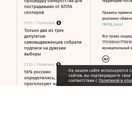
процедуру банкротства для
территории Росс
пострадавших от БПЛА
селлеров
Правила примене
рекламно-обменно
21:55
/ Политика
INFOX
,
24smi
Только два из трех
депутатов-
Все права защищ
самовыдвиженцев собрали
7712108141/7715010
подписи на думские
муниципальный окр
выборы
21:53
/ Политика
На нашем сайте используются c
56% россиян
сайтом, вы подтверждаете свое
определились, за кого
соответствии с
Политикой в отн
проголосуют на выборах в
Госдуму
21:50
/ Общество
Бомбилам запретят
таксовать на вокзалах
Москвы и в аэропорту
«Внуково»