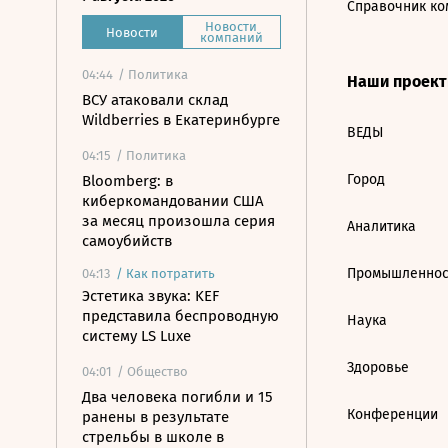
Справочник ко
Новости
Новости
компаний
04:44
/ Политика
Наши проек
ВСУ атаковали склад
Wildberries в Екатеринбурге
ВЕДЫ
04:15
/ Политика
Город
Bloomberg: в
киберкомандовании США
за месяц произошла серия
Аналитика
самоубийств
Промышленнос
04:13
/
Как потратить
Эстетика звука: KEF
представила беспроводную
Наука
систему LS Luxe
Здоровье
04:01
/ Общество
Два человека погибли и 15
Конференции
ранены в результате
стрельбы в школе в