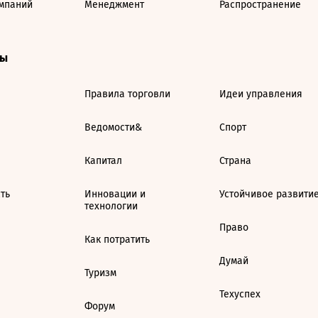
мпаний
Менеджмент
Распространение
ты
Правила торговли
Идеи управления
Ведомости&
Спорт
Капитал
Страна
ть
Инновации и
Устойчивое развити
технологии
Право
Как потратить
Думай
Туризм
Техуспех
Форум