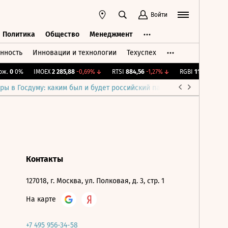
Войти
Политика
Общество
Менеджмент
нность
Инновации и технологии
Техуспех
ть
Политика
Общество
Менеджмент
ж.
0
0%
IMOEX
2 285,88
-0,69%
↓
RTSI
884,56
-1,27%
↓
RGBI
115,39
+0,13%
ры в Госдуму: каким был и будет российский парламент
Война н
Контакты
127018, г. Москва, ул. Полковая, д. 3, стр. 1
На карте
+7 495 956-34-58