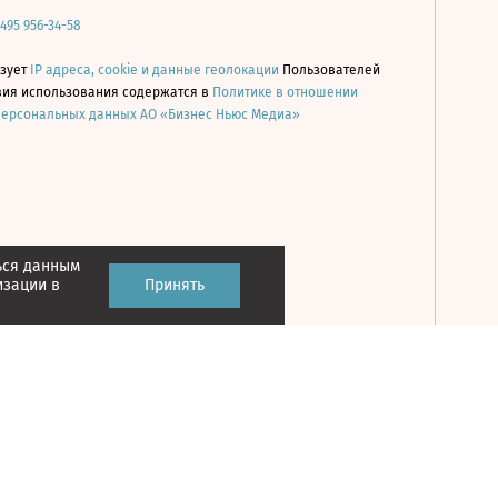
 495 956-34-58
ьзует
IP адреса, cookie и данные геолокации
Пользователей
овия использования содержатся в
Политике в отношении
персональных данных АО «Бизнес Ньюс Медиа»
ься данным
Принять
изации в