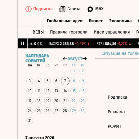
Подписка
Газета
MAX
Глобальные идеи
Бизнес
Экономика
ВЕДЫ
Правила торговли
Идеи управления
Г
Глобальные идеи
Бизнес
Экономик
1%
↓
CNY Бирж.
0
0%
IMOEX
2 285,88
-0,69%
↓
RTSI
884,56
-1,27%
↓
R
Ситуация на топл
КАЛЕНДАРЬ
Август
СОБЫТИЙ
Пн
Вт
Ср
Чт
Пт
Сб
Вс
1
2
3
4
5
6
7
8
9
10
11
12
13
14
15
16
Подписка
17
18
19
20
21
22
23
24
25
26
27
28
29
30
Реклама
31
РФРИТ
7 августа 2026