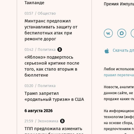
Таиланде
Премия Импул
03:57
/ Общество
Минтранс предложил
устанавливать защиту от
беспилотных атак при
ремонте дорог
03:42
/ Политика
Скачать дл
«Яблоко» подверглось
серьезной критике после
того, как стало вторым в
Любое использов
бюллетене
правил перепеч
03:20
/ Политика
Новости, аналити
Трамп запретил
данном сайте, не
«родильный туризм» в США
продаже каких-л
6 августа 2026
На информацион
технологии (инф
21:59
/ Экономика
на основе сбора,
ТПП предложила изменить
предпочтениям п