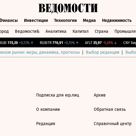
Финансы
Инвестиции
Технологии
Медиа
Недвижимость
ород
Ведомости&
Аналитика
Капитал
Страна
Промышле
а
Финансы
Инвестиции
Технологии
Медиа
Недвижимос
GBI
115,39
+0,13%
↑
RGBITR
776,91
+0,15%
↑
AFLT
35,97
-0,61%
↓
CNY Бир
ивном рынке: меры, динамика, прогнозы
Выбор редакции
Выбо
Подписка для юр.лиц
Архив
О компании
Обратная связь
Редакция
Справочный центр