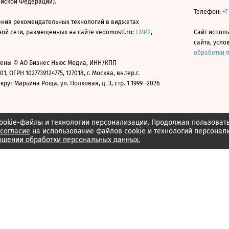
ийской Федерации).
Телефон:
+7
ния рекомендательных технологий в виджетах
й сети, размещенных на сайте vedomosti.ru:
СМИ2
,
Сайт испол
сайта, усл
обработки 
ены © АО Бизнес Ньюс Медиа, ИНН/КПП
01, ОГРН 1027739124775, 127018, г. Москва, вн.тер.г.
уг Марьина Роща, ул. Полковая, д. 3, стр. 1 1999—2026
ookie-файлы и технологии персонализации. Продолжая пользоват
согласие
на использование файлов cookie и технологий персонал
ошении обработки персональных данных.