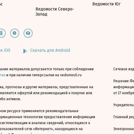
ьс
Ведомости Юг
Ведомости Северо-
Запад
я iOS
Скачать для Android
ание материалов допускается только при соблюдении
Сетевое изд
атки
и при наличии гиперссылки на vedomosti.ru
Решение Фе
ка, прогнозы и другие материалы, представленные на
информацио
 являются офертой или рекомендацией к покупке или
от 27 ноября
ибо активов.
Учредитель
ном ресурсе применяются рекомендательные
ормационные технологии предоставления информации
Главный ре
 систематизации и анализа сведений, относящихся к
ользователей сети «Интернет», находящихся на
Электронна