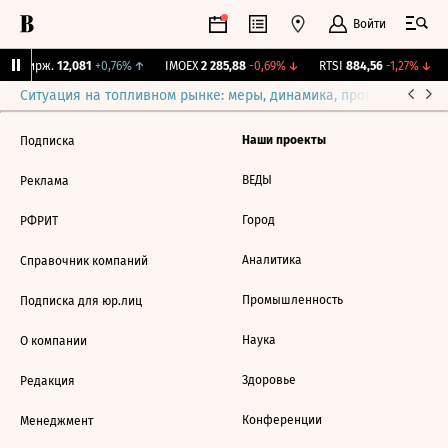
Войти
NY Бирж.
12,081
+0,76%
↑
IMOEX
2 285,88
-0,69%
↓
RTSI
884,56
-1,27%
↓
Ситуация на топливном рынке: меры, динамика, прогнозы
Выб
Наши проекты
Подписка
ВЕДЫ
Реклама
Город
РФРИТ
Аналитика
Справочник компаний
Промышленность
Подписка для юр.лиц
Наука
О компании
Здоровье
Редакция
Конференции
Менеджмент