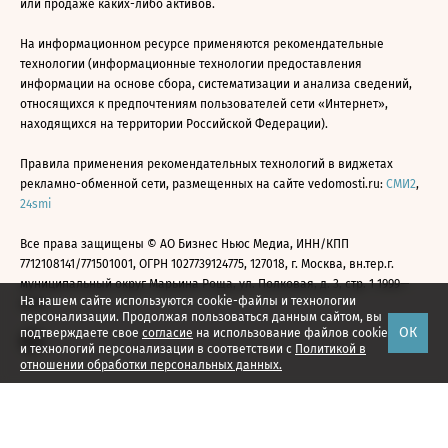
или продаже каких-либо активов.
На информационном ресурсе применяются рекомендательные
технологии (информационные технологии предоставления
информации на основе сбора, систематизации и анализа сведений,
относящихся к предпочтениям пользователей сети «Интернет»,
находящихся на территории Российской Федерации).
Правила применения рекомендательных технологий в виджетах
рекламно-обменной сети, размещенных на сайте vedomosti.ru:
СМИ2
,
24smi
Все права защищены © АО Бизнес Ньюс Медиа, ИНН/КПП
7712108141/771501001, ОГРН 1027739124775, 127018, г. Москва, вн.тер.г.
муниципальный округ Марьина Роща, ул. Полковая, д. 3, стр. 1 1999—
На нашем сайте используются cookie-файлы и технологии
2026
персонализации. Продолжая пользоваться данным сайтом, вы
ОК
подтверждаете свое
согласие
на использование файлов cookie
и технологий персонализации в соответствии с
Политикой в
отношении обработки персональных данных.