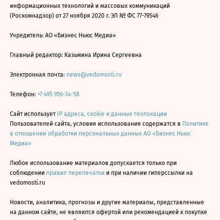
информационных технологий и массовых коммуникаций
(Роскомнадзор) от 27 ноября 2020 г. ЭЛ № ФС 77-79546
Учредитель: АО «Бизнес Ньюс Медиа»
Главный редактор: Казьмина Ирина Сергеевна
Электронная почта:
news@vedomosti.ru
Телефон:
+7 495 956-34-58
Сайт использует
IP адреса, cookie и данные геолокации
Пользователей сайта, условия использования содержатся в
Политике
в отношении обработки персональных данных АО «Бизнес Ньюс
Медиа»
Любое использование материалов допускается только при
соблюдении
правил перепечатки
и при наличии гиперссылки на
vedomosti.ru
Новости, аналитика, прогнозы и другие материалы, представленные
на данном сайте, не являются офертой или рекомендацией к покупке