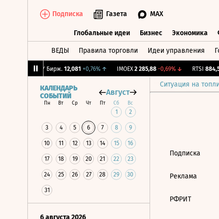
Подписка
Газета
MAX
Глобальные идеи
Бизнес
Экономика
ВЕДЫ
Правила торговли
Идеи управления
Г
Глобальные идеи
Бизнес
Экономик
5,57%
↑
CNY Бирж.
12,081
+0,76%
↑
IMOEX
2 285,88
-0,69%
↓
RTSI
884,56
Ситуация на топл
КАЛЕНДАРЬ
Август
СОБЫТИЙ
Пн
Вт
Ср
Чт
Пт
Сб
Вс
1
2
3
4
5
6
7
8
9
10
11
12
13
14
15
16
Подписка
17
18
19
20
21
22
23
24
25
26
27
28
29
30
Реклама
31
РФРИТ
6 августа 2026