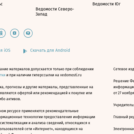
ьс
Ведомости Юг
Ведомости Северо-
Запад
я iOS
Скачать для Android
ание материалов допускается только при соблюдении
Сетевое изд
атки
и при наличии гиперссылки на vedomosti.ru
Решение Фе
ка, прогнозы и другие материалы, представленные на
информацио
 являются офертой или рекомендацией к покупке или
от 27 ноября
ибо активов.
Учредитель
ном ресурсе применяются рекомендательные
ормационные технологии предоставления информации
Главный ре
 систематизации и анализа сведений, относящихся к
ользователей сети «Интернет», находящихся на
Электронна