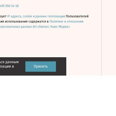
 495 956-34-58
ьзует
IP адреса, cookie и данные геолокации
Пользователей
овия использования содержатся в
Политике в отношении
персональных данных АО «Бизнес Ньюс Медиа»
ься данным
Принять
изации в