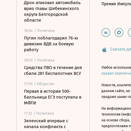
Дрон атаковал автомобиль
Премия Импул
врио главы Шебекинского
округа Белгородской
области
18:04
/ Политика
Путин поблагодарил 76-ю
дивизию ВДВ за боевую
Скачать дл
работу
18:03
/ Политика
Средства ПВО в течение дня
Любое использов
сбили 281 беспилотник ВСУ
правил перепеч
17:50
/ Общество
Новости, аналити
Первая в истории 500-
данном сайте, не
балльница ЕГЭ поступила в
продаже каких-л
МФТИ
На информацион
17:33
/ Политика
технологии (инф
Зеленский впервые с
на основе сбора,
начала конфликта с
предпочтениям п