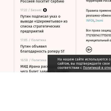
Россией посетит Сербию
территории Росс
17:22
/ Бизнес
Правила примене
рекламно-обменно
Путин подписал указ о
INFOX
,
24smi
выводе «Шереметьево» из
списка стратегических
Все права защищ
предприятий
7712108141/7715010
17:05
/ Политика
муниципальный окр
Путин объявил
благодарность рэперу ST
На нашем сайте используются c
16:58
/ Политика
сайтом, вы подтверждаете свое
МИД Ирана рассказал, от
соответствии с
Политикой в отн
чего будет зависеть размер
сбора за проход через
Ормуз
16:46
/ Политика
Соглашение о свободной
торговле между ЕАЭС и ОАЭ
вступит в силу 6 октября