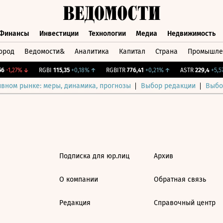
Финансы
Инвестиции
Технологии
Медиа
Недвижимость
ород
Ведомости&
Аналитика
Капитал
Страна
Промышле
а
Финансы
Инвестиции
Технологии
Медиа
Недвижимос
-1,27%
↓
RGBI
115,35
+0,18%
↑
RGBITR
776,41
+0,21%
↑
ASTR
229,4
+5,57
ивном рынке: меры, динамика, прогнозы
Выбор редакции
Выбо
Подписка для юр.лиц
Архив
О компании
Обратная связь
Редакция
Справочный центр