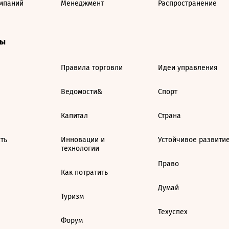
мпаний
Менеджмент
Распространение
ты
Правила торговли
Идеи управления
Ведомости&
Спорт
Капитал
Страна
ть
Инновации и
Устойчивое развити
технологии
Право
Как потратить
Думай
Туризм
Техуспех
Форум