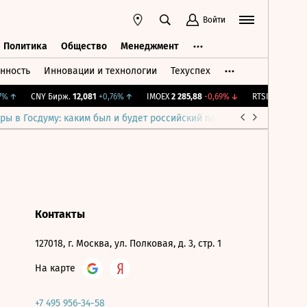
Войти
Политика
Общество
Менеджмент
нность
Инновации и технологии
Техуспех
ть
Политика
Общество
Менеджмент
%
↑
CNY Бирж.
12,081
+0,76%
↑
IMOEX
2 285,88
-0,69%
↓
RTSI
884,56
-1,2
ры в Госдуму: каким был и будет российский парламент
Война н
Контакты
127018, г. Москва, ул. Полковая, д. 3, стр. 1
На карте
+7 495 956-34-58