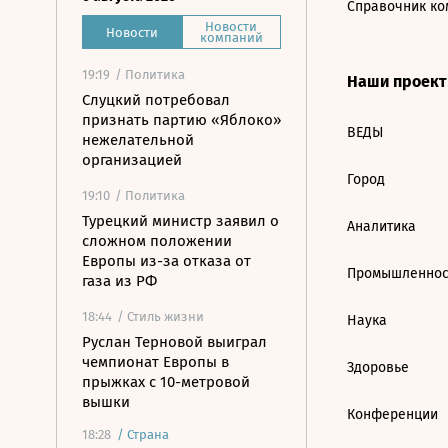
Справочник ко
Новости
Новости
компаний
19:19
/ Политика
Наши проек
Слуцкий потребовал
признать партию «Яблоко»
ВЕДЫ
нежелательной
организацией
Город
19:10
/ Политика
Турецкий министр заявил о
Аналитика
сложном положении
Европы из-за отказа от
Промышленнос
газа из РФ
18:44
/ Стиль жизни
Наука
Руслан Терновой выиграл
чемпионат Европы в
Здоровье
прыжках с 10-метровой
вышки
Конференции
18:28
/
Страна