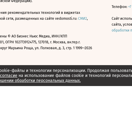
ийской Федерации).
Телефон:
+7
ния рекомендательных технологий в виджетах
й сети, размещенных на сайте vedomosti.ru:
СМИ2
,
Сайт испол
сайта, усл
обработки 
ены © АО Бизнес Ньюс Медиа, ИНН/КПП
01, ОГРН 1027739124775, 127018, г. Москва, вн.тер.г.
уг Марьина Роща, ул. Полковая, д. 3, стр. 1 1999—2026
ookie-файлы и технологии персонализации. Продолжая пользоват
согласие
на использование файлов cookie и технологий персонал
ошении обработки персональных данных.