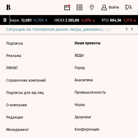
Войти
CNY Бирж.
12,081
+0,76%
↑
IMOEX
2 285,88
-0,69%
↓
RTSI
884,56
-1,27%
↓
Ситуация на топливном рынке: меры, динамика, прогнозы
Выб
Наши проекты
Подписка
ВЕДЫ
Реклама
Город
РФРИТ
Аналитика
Справочник компаний
Промышленность
Подписка для юр.лиц
Наука
О компании
Здоровье
Редакция
Конференции
Менеджмент