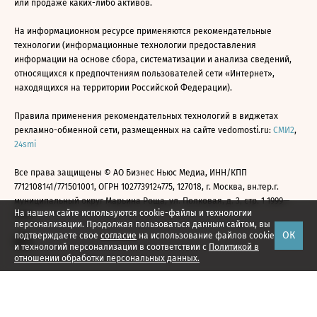
или продаже каких-либо активов.
На информационном ресурсе применяются рекомендательные
технологии (информационные технологии предоставления
информации на основе сбора, систематизации и анализа сведений,
относящихся к предпочтениям пользователей сети «Интернет»,
находящихся на территории Российской Федерации).
Правила применения рекомендательных технологий в виджетах
рекламно-обменной сети, размещенных на сайте vedomosti.ru:
СМИ2
,
24smi
Все права защищены © АО Бизнес Ньюс Медиа, ИНН/КПП
7712108141/771501001, ОГРН 1027739124775, 127018, г. Москва, вн.тер.г.
муниципальный округ Марьина Роща, ул. Полковая, д. 3, стр. 1 1999—
На нашем сайте используются cookie-файлы и технологии
2026
персонализации. Продолжая пользоваться данным сайтом, вы
ОК
подтверждаете свое
согласие
на использование файлов cookie
и технологий персонализации в соответствии с
Политикой в
отношении обработки персональных данных.