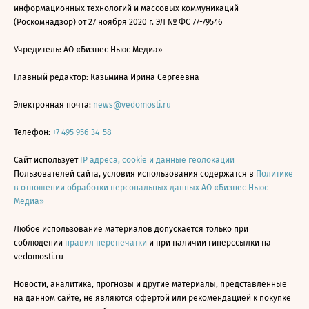
информационных технологий и массовых коммуникаций
(Роскомнадзор) от 27 ноября 2020 г. ЭЛ № ФС 77-79546
Учредитель: АО «Бизнес Ньюс Медиа»
Главный редактор: Казьмина Ирина Сергеевна
Электронная почта:
news@vedomosti.ru
Телефон:
+7 495 956-34-58
Сайт использует
IP адреса, cookie и данные геолокации
Пользователей сайта, условия использования содержатся в
Политике
в отношении обработки персональных данных АО «Бизнес Ньюс
Медиа»
Любое использование материалов допускается только при
соблюдении
правил перепечатки
и при наличии гиперссылки на
vedomosti.ru
Новости, аналитика, прогнозы и другие материалы, представленные
на данном сайте, не являются офертой или рекомендацией к покупке