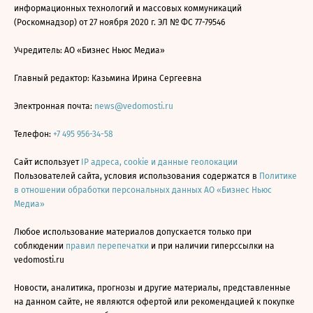
информационных технологий и массовых коммуникаций
(Роскомнадзор) от 27 ноября 2020 г. ЭЛ № ФС 77-79546
Учредитель: АО «Бизнес Ньюс Медиа»
Главный редактор: Казьмина Ирина Сергеевна
Электронная почта:
news@vedomosti.ru
Телефон:
+7 495 956-34-58
Сайт использует
IP адреса, cookie и данные геолокации
Пользователей сайта, условия использования содержатся в
Политике
в отношении обработки персональных данных АО «Бизнес Ньюс
Медиа»
Любое использование материалов допускается только при
соблюдении
правил перепечатки
и при наличии гиперссылки на
vedomosti.ru
Новости, аналитика, прогнозы и другие материалы, представленные
на данном сайте, не являются офертой или рекомендацией к покупке