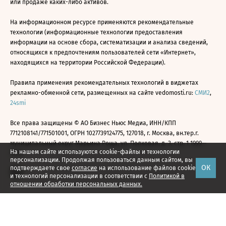
или продаже каких-либо активов.
На информационном ресурсе применяются рекомендательные
технологии (информационные технологии предоставления
информации на основе сбора, систематизации и анализа сведений,
относящихся к предпочтениям пользователей сети «Интернет»,
находящихся на территории Российской Федерации).
Правила применения рекомендательных технологий в виджетах
рекламно-обменной сети, размещенных на сайте vedomosti.ru:
СМИ2
,
24smi
Все права защищены © АО Бизнес Ньюс Медиа, ИНН/КПП
7712108141/771501001, ОГРН 1027739124775, 127018, г. Москва, вн.тер.г.
муниципальный округ Марьина Роща, ул. Полковая, д. 3, стр. 1 1999—
На нашем сайте используются cookie-файлы и технологии
2026
персонализации. Продолжая пользоваться данным сайтом, вы
ОК
подтверждаете свое
согласие
на использование файлов cookie
и технологий персонализации в соответствии с
Политикой в
отношении обработки персональных данных.