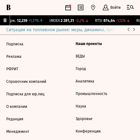
Войти
NY Бирж.
12,239
+1,31%
↑
IMOEX
2 281,31
-0,2%
↓
RTSI
874,64
-1,12%
↓
RG
Ситуация на топливном рынке: меры, динамика, прогнозы
Выб
Наши проекты
Подписка
ВЕДЫ
Реклама
Город
РФРИТ
Аналитика
Справочник компаний
Промышленность
Подписка для юр.лиц
Наука
О компании
Здоровье
Редакция
Конференции
Менеджмент