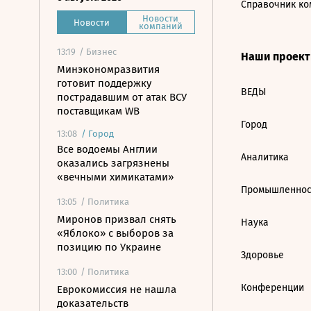
Справочник ко
Новости
Новости
компаний
13:19
/ Бизнес
Наши проек
Минэкономразвития
готовит поддержку
ВЕДЫ
пострадавшим от атак ВСУ
поставщикам WB
Город
13:08
/
Город
Все водоемы Англии
Аналитика
оказались загрязнены
«вечными химикатами»
Промышленнос
13:05
/ Политика
Миронов призвал снять
Наука
«Яблоко» с выборов за
позицию по Украине
Здоровье
13:00
/ Политика
Конференции
Еврокомиссия не нашла
доказательств