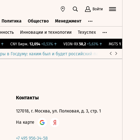
Войти
Политика
Общество
Менеджмент
нность
Инновации и технологии
Техуспех
ть
Политика
Общество
Менеджмент
↑
CNY Бирж.
12,054
+0,53%
↑
VEON-RX
58,2
+5,63%
↑
MGTS
1 326
+0,91%
ры в Госдуму: каким был и будет российский парламент
Война н
Контакты
127018, г. Москва, ул. Полковая, д. 3, стр. 1
На карте
+7 495 956-34-58