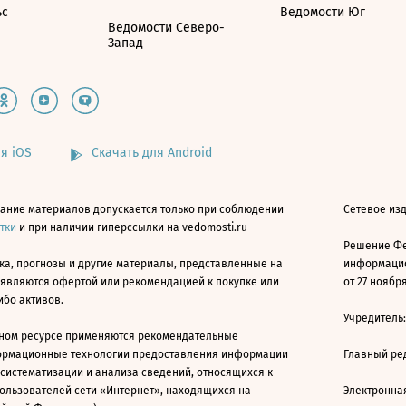
ьс
Ведомости Юг
Ведомости Северо-
Запад
я iOS
Скачать для Android
ание материалов допускается только при соблюдении
Сетевое изд
атки
и при наличии гиперссылки на vedomosti.ru
Решение Фе
ка, прогнозы и другие материалы, представленные на
информацио
 являются офертой или рекомендацией к покупке или
от 27 ноября
ибо активов.
Учредитель
ном ресурсе применяются рекомендательные
ормационные технологии предоставления информации
Главный ре
 систематизации и анализа сведений, относящихся к
ользователей сети «Интернет», находящихся на
Электронна