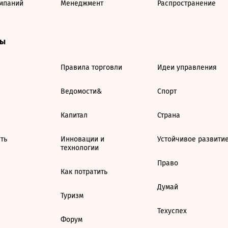
мпаний
Менеджмент
Распространение
ты
Правила торговли
Идеи управления
Ведомости&
Спорт
Капитал
Страна
ть
Инновации и
Устойчивое развити
технологии
Право
Как потратить
Думай
Туризм
Техуспех
Форум