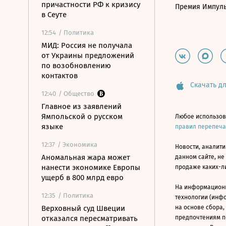
причастности РФ к кризису
Премия Импул
в Сеуте
12:54
/ Политика
МИД: Россия не получала
от Украины предложений
по возобновлению
контактов
Скачать дл
12:40
/ Общество
Главное из заявлений
Ямпольской о русском
Любое использов
языке
правил перепеч
12:37
/ Экономика
Новости, аналити
Аномальная жара может
данном сайте, не
нанести экономике Европы
продаже каких-л
ущерб в 800 млрд евро
На информацион
12:35
/ Политика
технологии (инф
Верховный суд Швеции
на основе сбора,
отказался пересматривать
предпочтениям п