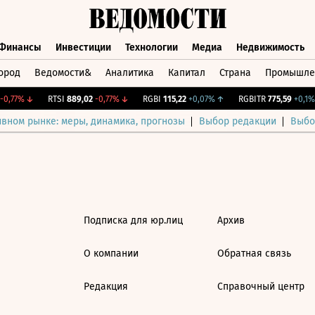
Финансы
Инвестиции
Технологии
Медиа
Недвижимость
ород
Ведомости&
Аналитика
Капитал
Страна
Промышле
а
Финансы
Инвестиции
Технологии
Медиа
Недвижимос
0,77%
↓
RTSI
889,02
-0,77%
↓
RGBI
115,22
+0,07%
↑
RGBITR
775,59
+0,1%
ивном рынке: меры, динамика, прогнозы
Выбор редакции
Выбо
Подписка для юр.лиц
Архив
О компании
Обратная связь
Редакция
Справочный центр