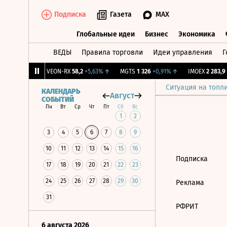
Подписка
Газета
MAX
Глобальные идеи
Бизнес
Экономика
ВЕДЫ
Правила торговли
Идеи управления
Г
Глобальные идеи
Бизнес
Экономик
54
+0,53%
↑
VEON-RX
58,2
+5,63%
↑
MGTS
1 326
+0,91%
↑
IMOEX
2 283,9
-
Ситуация на топл
КАЛЕНДАРЬ
Август
СОБЫТИЙ
Пн
Вт
Ср
Чт
Пт
Сб
Вс
1
2
3
4
5
6
7
8
9
10
11
12
13
14
15
16
Подписка
17
18
19
20
21
22
23
24
25
26
27
28
29
30
Реклама
31
РФРИТ
6 августа 2026