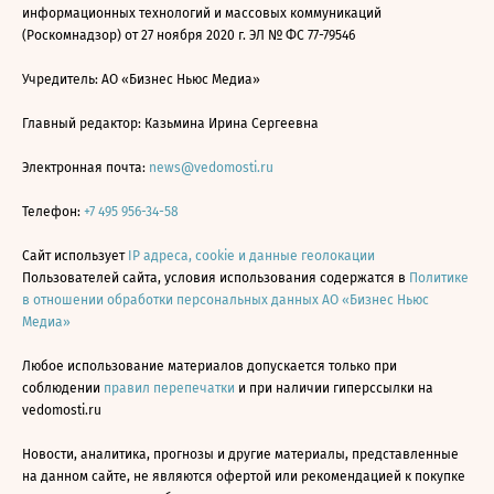
информационных технологий и массовых коммуникаций
(Роскомнадзор) от 27 ноября 2020 г. ЭЛ № ФС 77-79546
Учредитель: АО «Бизнес Ньюс Медиа»
Главный редактор: Казьмина Ирина Сергеевна
Электронная почта:
news@vedomosti.ru
Телефон:
+7 495 956-34-58
Сайт использует
IP адреса, cookie и данные геолокации
Пользователей сайта, условия использования содержатся в
Политике
в отношении обработки персональных данных АО «Бизнес Ньюс
Медиа»
Любое использование материалов допускается только при
соблюдении
правил перепечатки
и при наличии гиперссылки на
vedomosti.ru
Новости, аналитика, прогнозы и другие материалы, представленные
на данном сайте, не являются офертой или рекомендацией к покупке