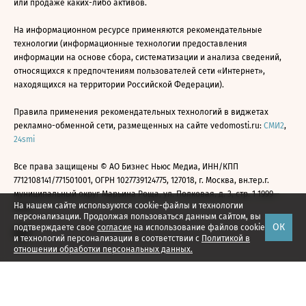
или продаже каких-либо активов.
На информационном ресурсе применяются рекомендательные
технологии (информационные технологии предоставления
информации на основе сбора, систематизации и анализа сведений,
относящихся к предпочтениям пользователей сети «Интернет»,
находящихся на территории Российской Федерации).
Правила применения рекомендательных технологий в виджетах
рекламно-обменной сети, размещенных на сайте vedomosti.ru:
СМИ2
,
24smi
Все права защищены © АО Бизнес Ньюс Медиа, ИНН/КПП
7712108141/771501001, ОГРН 1027739124775, 127018, г. Москва, вн.тер.г.
муниципальный округ Марьина Роща, ул. Полковая, д. 3, стр. 1 1999—
На нашем сайте используются cookie-файлы и технологии
2026
персонализации. Продолжая пользоваться данным сайтом, вы
ОК
подтверждаете свое
согласие
на использование файлов cookie
и технологий персонализации в соответствии с
Политикой в
отношении обработки персональных данных.