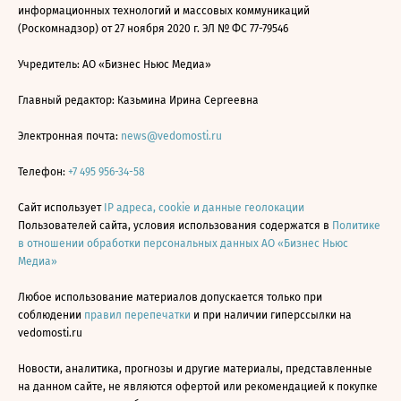
информационных технологий и массовых коммуникаций
(Роскомнадзор) от 27 ноября 2020 г. ЭЛ № ФС 77-79546
Учредитель: АО «Бизнес Ньюс Медиа»
Главный редактор: Казьмина Ирина Сергеевна
Электронная почта:
news@vedomosti.ru
Телефон:
+7 495 956-34-58
Сайт использует
IP адреса, cookie и данные геолокации
Пользователей сайта, условия использования содержатся в
Политике
в отношении обработки персональных данных АО «Бизнес Ньюс
Медиа»
Любое использование материалов допускается только при
соблюдении
правил перепечатки
и при наличии гиперссылки на
vedomosti.ru
Новости, аналитика, прогнозы и другие материалы, представленные
на данном сайте, не являются офертой или рекомендацией к покупке