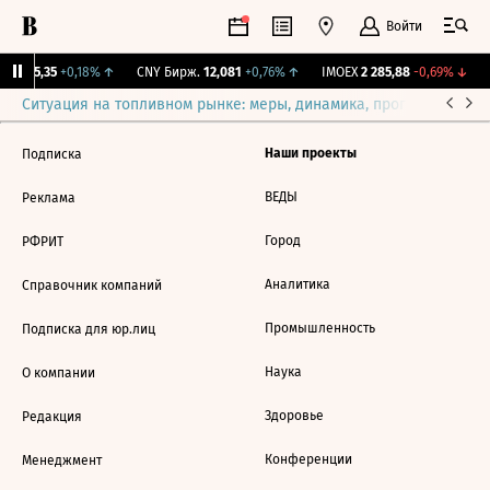
Войти
BI
115,35
+0,18%
↑
CNY Бирж.
12,081
+0,76%
↑
IMOEX
2 285,88
-0,69%
↓
Ситуация на топливном рынке: меры, динамика, прогнозы
Выб
Наши проекты
Подписка
ВЕДЫ
Реклама
Город
РФРИТ
Аналитика
Справочник компаний
Промышленность
Подписка для юр.лиц
Наука
О компании
Здоровье
Редакция
Конференции
Менеджмент