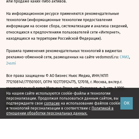
или продаже каких-либо активов.
На информационном ресурсе применяются рекомендательные
технологии (информационные технологии предоставления
информации на основе сбора, систематизации и анализа сведений,
относящихся к предпочтениям пользователей сети «Интернет»,
находящихся на территории Российской Федерации).
Правила применения рекомендательных технологий в виджетах
рекламно-обменной сети, размещенных на сайте vedomosti.ru:
СМИ2
,
24smi
Все права защищены © АО Бизнес Ньюс Медиа, ИНН/КПП
7712108141/771501001, ОГРН 1027739124775, 127018, г. Москва, вн.тер.г.
муниципальный округ Марьина Роща, ул. Полковая, д. 3, стр. 1 1999—
На нашем сайте используются cookie-файлы и технологии
2026
персонализации. Продолжая пользоваться данным сайтом, вы
ОК
подтверждаете свое
согласие
на использование файлов cookie
и технологий персонализации в соответствии с
Политикой в
отношении обработки персональных данных.