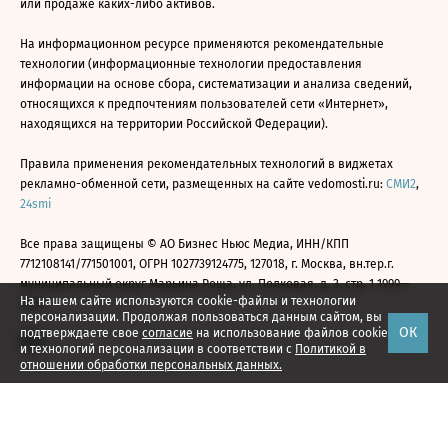
или продаже каких-либо активов.
На информационном ресурсе применяются рекомендательные
технологии (информационные технологии предоставления
информации на основе сбора, систематизации и анализа сведений,
относящихся к предпочтениям пользователей сети «Интернет»,
находящихся на территории Российской Федерации).
Правила применения рекомендательных технологий в виджетах
рекламно-обменной сети, размещенных на сайте vedomosti.ru:
СМИ2
,
24smi
Все права защищены © АО Бизнес Ньюс Медиа, ИНН/КПП
7712108141/771501001, ОГРН 1027739124775, 127018, г. Москва, вн.тер.г.
муниципальный округ Марьина Роща, ул. Полковая, д. 3, стр. 1 1999—
На нашем сайте используются cookie-файлы и технологии
2026
персонализации. Продолжая пользоваться данным сайтом, вы
ОК
подтверждаете свое
согласие
на использование файлов cookie
и технологий персонализации в соответствии с
Политикой в
отношении обработки персональных данных.