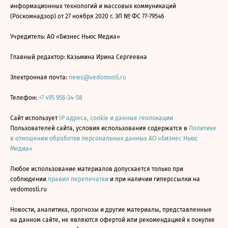
информационных технологий и массовых коммуникаций
(Роскомнадзор) от 27 ноября 2020 г. ЭЛ № ФС 77-79546
Учредитель: АО «Бизнес Ньюс Медиа»
Главный редактор: Казьмина Ирина Сергеевна
Электронная почта:
news@vedomosti.ru
Телефон:
+7 495 956-34-58
Сайт использует
IP адреса, cookie и данные геолокации
Пользователей сайта, условия использования содержатся в
Политике
в отношении обработки персональных данных АО «Бизнес Ньюс
Медиа»
Любое использование материалов допускается только при
соблюдении
правил перепечатки
и при наличии гиперссылки на
vedomosti.ru
Новости, аналитика, прогнозы и другие материалы, представленные
на данном сайте, не являются офертой или рекомендацией к покупке