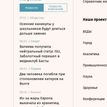
Справочник ко
Новости
Новости
компаний
07:12
/ Общество
Наши проек
Осенние каникулы у
школьников будут длиться
ВЕДЫ
дольше зимних
06:55
/
Спорт
Город
Валиева получила
нейтральный статус ISU,
Аналитика
Заболотный перешел в
медиаклуб Басты
Промышленнос
06:54
/
Страна
Два человека погибли при
Наука
столкновении катеров на
Волге
Здоровье
06:45
/ Бизнес
Из-за жары Европа
Конференции
выкачала из хранилищ