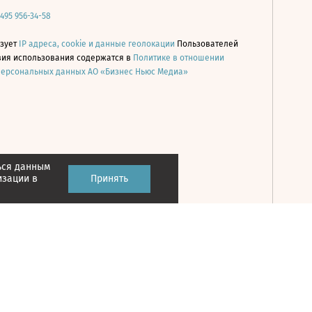
 495 956-34-58
ьзует
IP адреса, cookie и данные геолокации
Пользователей
овия использования содержатся в
Политике в отношении
персональных данных АО «Бизнес Ньюс Медиа»
ься данным
Принять
изации в