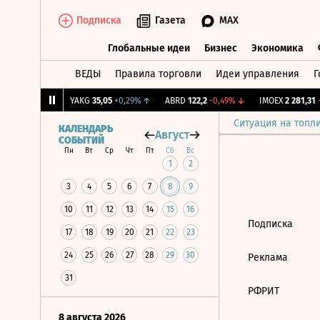
Подписка
Газета
MAX
Глобальные идеи
Бизнес
Экономика
ВЕДЫ
Правила торговли
Идеи управления
Г
Глобальные идеи
Бизнес
Экономик
,239
+1,31%
↑
YAKG
35,05
+0,29%
↑
ABRD
122,2
-0,49%
↓
IMOEX
2 281,31
-
Ситуация на топл
КАЛЕНДАРЬ
Август
СОБЫТИЙ
Пн
Вт
Ср
Чт
Пт
Сб
Вс
1
2
3
4
5
6
7
8
9
10
11
12
13
14
15
16
Подписка
17
18
19
20
21
22
23
24
25
26
27
28
29
30
Реклама
31
РФРИТ
8 августа 2026