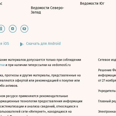
ьс
Ведомости Юг
Ведомости Северо-
Запад
я iOS
Скачать для Android
ание материалов допускается только при соблюдении
Сетевое изд
атки
и при наличии гиперссылки на vedomosti.ru
Решение Фе
ка, прогнозы и другие материалы, представленные на
информацио
 являются офертой или рекомендацией к покупке или
от 27 ноября
ибо активов.
Учредитель
ном ресурсе применяются рекомендательные
ормационные технологии предоставления информации
Главный ре
 систематизации и анализа сведений, относящихся к
ользователей сети «Интернет», находящихся на
Электронна