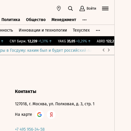
Войти
Политика
Общество
Менеджмент
нность
Инновации и технологии
Техуспех
ть
Политика
Общество
Менеджмент
↑
CNY Бирж.
12,239
+1,31%
↑
YAKG
35,05
+0,29%
↑
ABRD
122,2
-0,49%
↓
ры в Госдуму: каким был и будет российский парламент
Война н
Контакты
127018, г. Москва, ул. Полковая, д. 3, стр. 1
На карте
+7 495 956-34-58