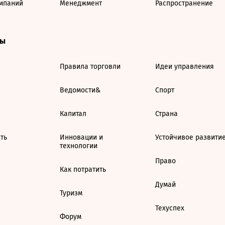
мпаний
Менеджмент
Распространение
ты
Правила торговли
Идеи управления
Ведомости&
Спорт
Капитал
Страна
ть
Инновации и
Устойчивое развити
технологии
Право
Как потратить
Думай
Туризм
Техуспех
Форум