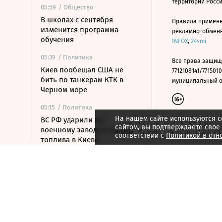
территории Росс
05:59
/ Общество
В школах с сентября
Правила примене
изменится программа
рекламно-обменно
обучения
INFOX
,
24smi
05:39
/ Политика
Все права защищ
Киев пообещал США не
7712108141/7715010
бить по танкерам КТК в
муниципальный окр
Черном море
05:15
/ Политика
На нашем сайте используются c
ВС РФ ударили по
сайтом, вы подтверждаете свое
военному заводу и складу
соответствии с
Политикой в отн
топлива в Киеве
04:48
/ Политика
На подлете к Москве
уничтожены еще шесть
БПЛА
04:32
/ Общество
С царским размахом: от