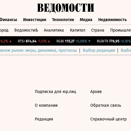
Финансы
Инвестиции
Технологии
Медиа
Недвижимость
ород
Ведомости&
Аналитика
Капитал
Страна
Промышле
а
Финансы
Инвестиции
Технологии
Медиа
Недвижимос
0,2%
↓
RTSI
874,64
-1,12%
↓
RGBI
115,27
+0,08%
↑
RGBITR
776,95
+0,18%
ивном рынке: меры, динамика, прогнозы
Выбор редакции
Выбо
Подписка для юр.лиц
Архив
О компании
Обратная связь
Редакция
Справочный центр