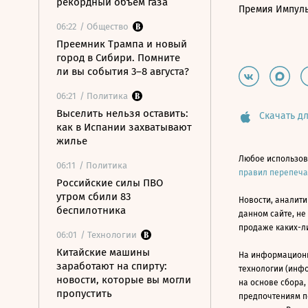
рекордный объем газа
Премия Импул
06:22
/ Общество
Преемник Трампа и новый
город в Сибири. Помните
ли вы события 3–8 августа?
06:21
/ Политика
Выселить нельзя оставить:
Скачать дл
как в Испании захватывают
жилье
Любое использов
06:11
/ Политика
правил перепеч
Российские силы ПВО
утром сбили 83
Новости, аналити
беспилотника
данном сайте, не
продаже каких-л
06:01
/ Технологии
Китайские машины
На информацион
заработают на спирту:
технологии (инф
новости, которые вы могли
на основе сбора,
пропустить
предпочтениям п