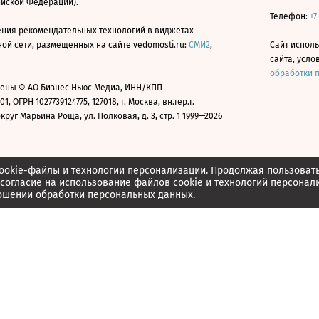
ийской Федерации).
Телефон:
+7
ния рекомендательных технологий в виджетах
й сети, размещенных на сайте vedomosti.ru:
СМИ2
,
Сайт испол
сайта, усл
обработки 
ены © АО Бизнес Ньюс Медиа, ИНН/КПП
01, ОГРН 1027739124775, 127018, г. Москва, вн.тер.г.
уг Марьина Роща, ул. Полковая, д. 3, стр. 1 1999—2026
ookie-файлы и технологии персонализации. Продолжая пользоват
согласие
на использование файлов cookie и технологий персонал
ошении обработки персональных данных.