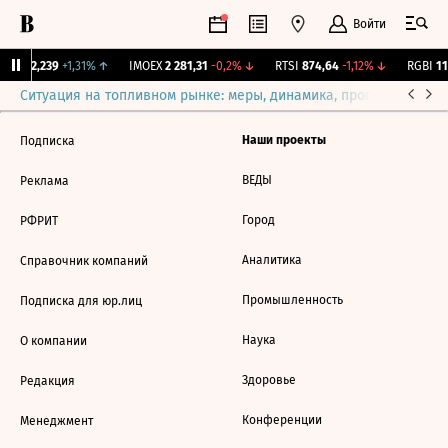
Войти
рж.
12,239
+1,31%
↑
IMOEX
2 281,31
-0,2%
↓
RTSI
874,64
-1,12%
↓
RGBI
115
Ситуация на топливном рынке: меры, динамика, прогнозы
Выб
Наши проекты
Подписка
ВЕДЫ
Реклама
Город
РФРИТ
Аналитика
Справочник компаний
Промышленность
Подписка для юр.лиц
Наука
О компании
Здоровье
Редакция
Конференции
Менеджмент