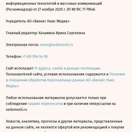
информационных технологий и массовых коммуникаций
(Роскомнадзор) от 27 ноября 2020 г. ЭЛ № ФС 77-79546
Учредитель: АО «Бизнес Ньюс Медиа»
Главный редактор: Казьмина Ирина Сергеевна
Электронная почта:
news@vedomosti.ru
Телефон:
+7 495 956-34-58
Сайт использует
IP адреса, cookie и данные геолокации
Пользователей сайта, условия использования содержатся в
Политике
в отношении обработки персональных данных АО «Бизнес Ньюс
Медиа»
Любое использование материалов допускается только при
соблюдении
правил перепечатки
и при наличии гиперссылки на
vedomosti.ru
Новости, аналитика, прогнозы и другие материалы, представленные
на данном сайте, не являются офертой или рекомендацией к покупке