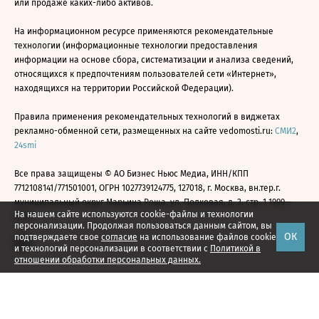
или продаже каких-либо активов.
На информационном ресурсе применяются рекомендательные
технологии (информационные технологии предоставления
информации на основе сбора, систематизации и анализа сведений,
относящихся к предпочтениям пользователей сети «Интернет»,
находящихся на территории Российской Федерации).
Правила применения рекомендательных технологий в виджетах
рекламно-обменной сети, размещенных на сайте vedomosti.ru:
СМИ2
,
24smi
Все права защищены © АО Бизнес Ньюс Медиа, ИНН/КПП
7712108141/771501001, ОГРН 1027739124775, 127018, г. Москва, вн.тер.г.
муниципальный округ Марьина Роща, ул. Полковая, д. 3, стр. 1 1999—
На нашем сайте используются cookie-файлы и технологии
2026
персонализации. Продолжая пользоваться данным сайтом, вы
ОК
подтверждаете свое
согласие
на использование файлов cookie
и технологий персонализации в соответствии с
Политикой в
отношении обработки персональных данных.