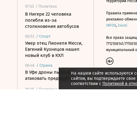
территории Росс
07:02
/ Политика
Правила примене
В Нигере 22 человека
рекламно-обменно
погибли из-за
INFOX
,
24smi
столкновения автобусов
06:52
/
Спорт
Все права защищ
Умер отец Лионеля Месси,
7712108141/7715010
Евгений Кузнецов нашел
муниципальный окр
новый клуб в КХЛ
06:46
/
Страна
В Уфе дроны пытались
На нашем сайте используются c
атаковать предприятия
сайтом, вы подтверждаете свое
соответствии с
Политикой в отн
06:35
/ Политика
Российские войска
поразили цели в портах
Одессы и Черноморска
06:21
/ Общество
Коренные и
малочисленные: народы в