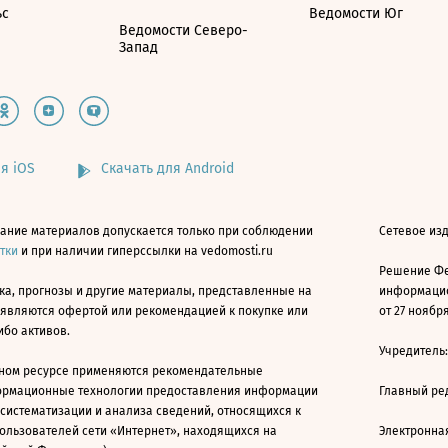
ьс
Ведомости Юг
Ведомости Северо-
Запад
я iOS
Скачать для Android
ание материалов допускается только при соблюдении
Сетевое изд
атки
и при наличии гиперссылки на vedomosti.ru
Решение Фе
ка, прогнозы и другие материалы, представленные на
информацио
 являются офертой или рекомендацией к покупке или
от 27 ноября
ибо активов.
Учредитель
ном ресурсе применяются рекомендательные
ормационные технологии предоставления информации
Главный ре
 систематизации и анализа сведений, относящихся к
ользователей сети «Интернет», находящихся на
Электронна