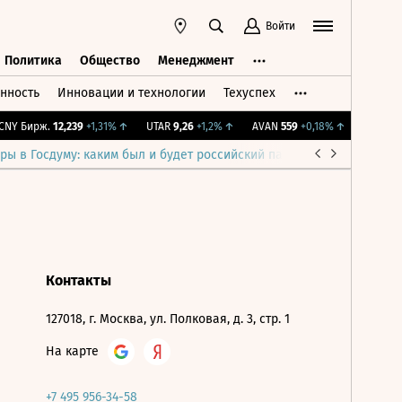
Войти
Политика
Общество
Менеджмент
нность
Инновации и технологии
Техуспех
ть
Политика
Общество
Менеджмент
NY Бирж.
12,239
+1,31%
↑
UTAR
9,26
+1,2%
↑
AVAN
559
+0,18%
↑
IMOEX
2 
ры в Госдуму: каким был и будет российский парламент
Война н
Контакты
127018, г. Москва, ул. Полковая, д. 3, стр. 1
На карте
+7 495 956-34-58