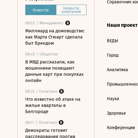
Справочник ко
Новости
Новости
компаний
08:55
/ Менеджмент
Наши проек
Миллиард на домоводстве:
как Марта Стюарт сделала
ВЕДЫ
быт брендом
08:49
/ Общество
Город
В МВД рассказали, как
мошенники похищают
Аналитика
данные карт при покупках
онлайн
Промышленнос
08:33
/ Политика
Наука
Что известно об атаке на
жилые кварталы в
Белгороде
Здоровье
08:11
/ Политика
Конференции
Демократы готовят
расследования против