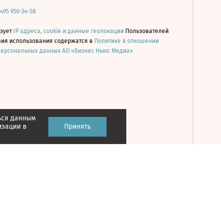
 495 956-34-58
ьзует
IP адреса, cookie и данные геолокации
Пользователей
овия использования содержатся в
Политике в отношении
персональных данных АО «Бизнес Ньюс Медиа»
ься данным
Принять
изации в