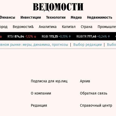
Финансы
Инвестиции
Технологии
Медиа
Недвижимость
ород
Ведомости&
Аналитика
Капитал
Страна
Промышле
а
Финансы
Инвестиции
Технологии
Медиа
Недвижимос
↓
RTSI
874,64
-1,12%
↓
RGBI
115,35
+0,15%
↑
RGBITR
777,46
+0,24%
↑
C
ивном рынке: меры, динамика, прогнозы
Выбор редакции
Выбо
Подписка для юр.лиц
Архив
О компании
Обратная связь
Редакция
Справочный центр