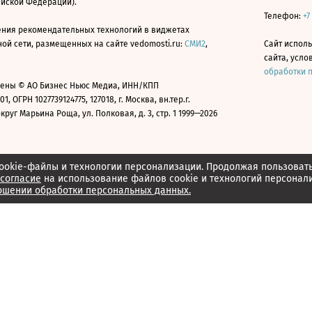
ийской Федерации).
Телефон:
+7
ния рекомендательных технологий в виджетах
й сети, размещенных на сайте vedomosti.ru:
СМИ2
,
Сайт испол
сайта, усл
обработки 
ены © АО Бизнес Ньюс Медиа, ИНН/КПП
01, ОГРН 1027739124775, 127018, г. Москва, вн.тер.г.
уг Марьина Роща, ул. Полковая, д. 3, стр. 1 1999—2026
ookie-файлы и технологии персонализации. Продолжая пользоват
согласие
на использование файлов cookie и технологий персонал
ошении обработки персональных данных.