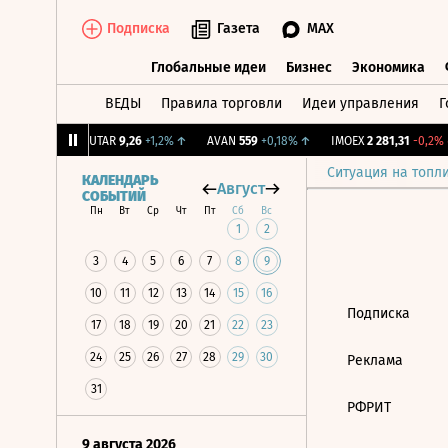
Подписка
Газета
MAX
Глобальные идеи
Бизнес
Экономика
ВЕДЫ
Правила торговли
Идеи управления
Г
Глобальные идеи
Бизнес
Экономик
39
+1,31%
↑
UTAR
9,26
+1,2%
↑
AVAN
559
+0,18%
↑
IMOEX
2 281,31
-0,2%
Ситуация на топл
КАЛЕНДАРЬ
Август
СОБЫТИЙ
Пн
Вт
Ср
Чт
Пт
Сб
Вс
1
2
3
4
5
6
7
8
9
10
11
12
13
14
15
16
Подписка
17
18
19
20
21
22
23
24
25
26
27
28
29
30
Реклама
31
РФРИТ
9 августа 2026