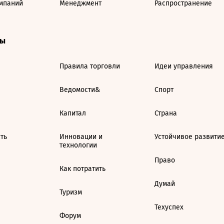
мпаний
Менеджмент
Распространение
ты
Правила торговли
Идеи управления
Ведомости&
Спорт
Капитал
Страна
ть
Инновации и
Устойчивое развити
технологии
Право
Как потратить
Думай
Туризм
Техуспех
Форум