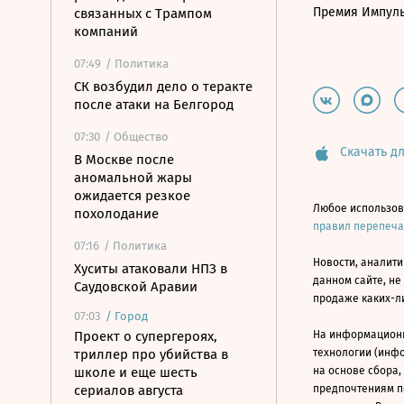
Премия Импул
связанных с Трампом
компаний
07:49
/ Политика
СК возбудил дело о теракте
после атаки на Белгород
07:30
/ Общество
Скачать дл
В Москве после
аномальной жары
ожидается резкое
Любое использов
похолодание
правил перепеч
07:16
/ Политика
Новости, аналити
Хуситы атаковали НПЗ в
данном сайте, не
Саудовской Аравии
продаже каких-л
07:03
/
Город
Проект о супергероях,
На информацион
триллер про убийства в
технологии (инф
школе и еще шесть
на основе сбора,
сериалов августа
предпочтениям п