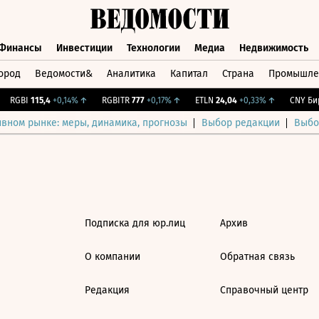
Финансы
Инвестиции
Технологии
Медиа
Недвижимость
ород
Ведомости&
Аналитика
Капитал
Страна
Промышле
а
Финансы
Инвестиции
Технологии
Медиа
Недвижимос
RGBI
115,4
+0,14%
↑
RGBITR
777
+0,17%
↑
ETLN
24,04
+0,33%
↑
CNY Бир
ивном рынке: меры, динамика, прогнозы
Выбор редакции
Выбо
Подписка для юр.лиц
Архив
О компании
Обратная связь
Редакция
Справочный центр