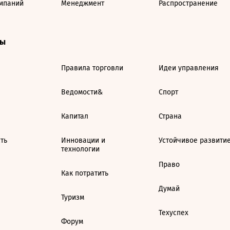
мпаний
Менеджмент
Распространение
ты
Правила торговли
Идеи управления
Ведомости&
Спорт
Капитал
Страна
ть
Инновации и
Устойчивое развити
технологии
Право
Как потратить
Думай
Туризм
Техуспех
Форум