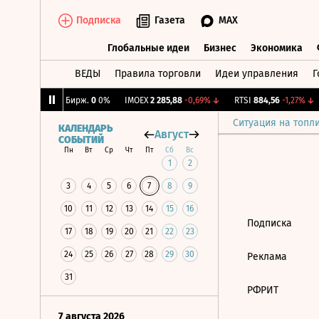
Подписка
Газета
MAX
Глобальные идеи
Бизнес
Экономика
ВЕДЫ
Правила торговли
Идеи управления
Г
Глобальные идеи
Бизнес
Экономик
0,33%
↑
CNY Бирж.
0
0%
IMOEX
2 285,88
-0,69%
↓
RTSI
884,56
-1,27%
↓
Ситуация на топл
КАЛЕНДАРЬ
Август
СОБЫТИЙ
Пн
Вт
Ср
Чт
Пт
Сб
Вс
1
2
3
4
5
6
7
8
9
10
11
12
13
14
15
16
Подписка
17
18
19
20
21
22
23
24
25
26
27
28
29
30
Реклама
31
РФРИТ
7 августа 2026