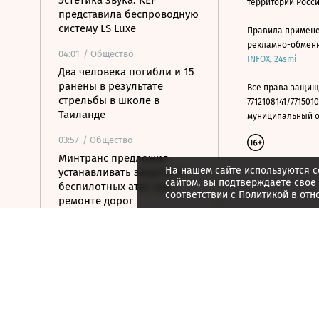
Эстетика звука: KEF
территории Росс
представила беспроводную
систему LS Luxe
Правила примене
рекламно-обменно
04:01
/ Общество
INFOX
,
24smi
Два человека погибли и 15
ранены в результате
Все права защищ
стрельбы в школе в
7712108141/7715010
Таиланде
муниципальный окр
03:57
/ Общество
Минтранс предложил
На нашем сайте используются c
устанавливать защиту от
сайтом, вы подтверждаете свое
беспилотных атак при
соответствии с
Политикой в отн
ремонте дорог
03:42
/ Политика
«Яблоко» подверглось
серьезной критике после
того, как стало вторым в
бюллетене
03:20
/ Политика