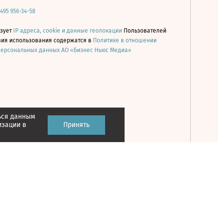
 495 956-34-58
ьзует
IP адреса, cookie и данные геолокации
Пользователей
овия использования содержатся в
Политике в отношении
персональных данных АО «Бизнес Ньюс Медиа»
ься данным
Принять
изации в