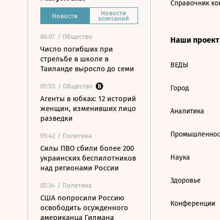
Справочник ко
Новости
Новости
компаний
06:07
/ Общество
Наши проек
Число погибших при
стрельбе в школе в
ВЕДЫ
Таиланде выросло до семи
05:55
/ Общество
Город
Агенты в юбках: 12 историй
женщин, изменивших лицо
Аналитика
разведки
Промышленнос
05:42
/ Политика
Силы ПВО сбили более 200
Наука
украинских беспилотников
над регионами России
Здоровье
05:34
/ Политика
США попросили Россию
Конференции
освободить осужденного
американца Гилмана