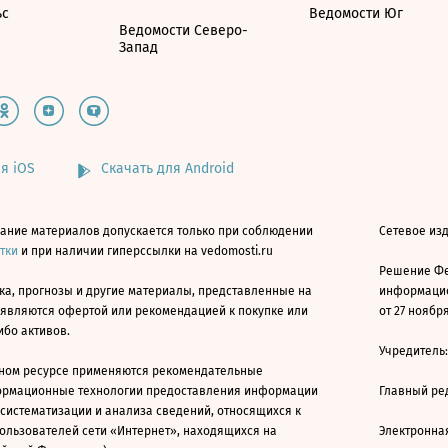
ьс
Ведомости Юг
Ведомости Северо-
Запад
я iOS
Скачать для Android
ание материалов допускается только при соблюдении
Сетевое изд
атки
и при наличии гиперссылки на vedomosti.ru
Решение Фе
ка, прогнозы и другие материалы, представленные на
информацио
 являются офертой или рекомендацией к покупке или
от 27 ноября
ибо активов.
Учредитель
ном ресурсе применяются рекомендательные
ормационные технологии предоставления информации
Главный ре
 систематизации и анализа сведений, относящихся к
ользователей сети «Интернет», находящихся на
Электронна