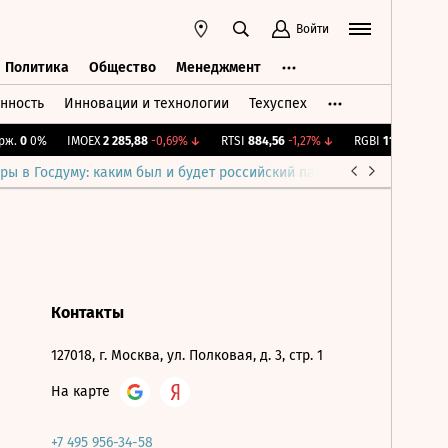
Войти
Политика
Общество
Менеджмент
нность
Инновации и технологии
Техуспех
ть
Политика
Общество
Менеджмент
ж.
0
0%
IMOEX
2 285,88
-0,69%
↓
RTSI
884,56
-1,27%
↓
RGBI
115,4
+0,14%
ры в Госдуму: каким был и будет российский парламент
Война н
Контакты
127018, г. Москва, ул. Полковая, д. 3, стр. 1
На карте
+7 495 956-34-58