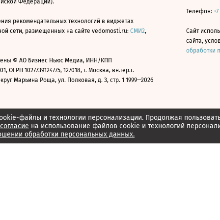
ийской Федерации).
Телефон:
+7
ния рекомендательных технологий в виджетах
й сети, размещенных на сайте vedomosti.ru:
СМИ2
,
Сайт испол
сайта, усл
обработки 
ены © АО Бизнес Ньюс Медиа, ИНН/КПП
01, ОГРН 1027739124775, 127018, г. Москва, вн.тер.г.
уг Марьина Роща, ул. Полковая, д. 3, стр. 1 1999—2026
ookie-файлы и технологии персонализации. Продолжая пользоват
согласие
на использование файлов cookie и технологий персонал
ошении обработки персональных данных.