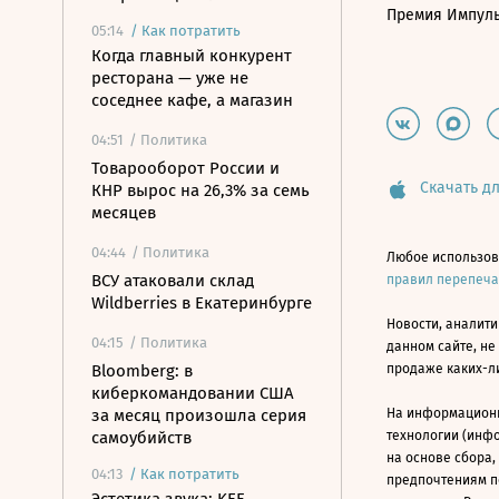
Премия Импул
05:14
/
Как потратить
Когда главный конкурент
ресторана — уже не
соседнее кафе, а магазин
04:51
/ Политика
Товарооборот России и
Скачать дл
КНР вырос на 26,3% за семь
месяцев
04:44
/ Политика
Любое использов
ВСУ атаковали склад
правил перепеч
Wildberries в Екатеринбурге
Новости, аналити
04:15
/ Политика
данном сайте, не
Bloomberg: в
продаже каких-л
киберкомандовании США
за месяц произошла серия
На информацион
самоубийств
технологии (инф
на основе сбора,
04:13
/
Как потратить
предпочтениям п