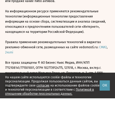
или продаже каких-либо активов.
На информационном ресурсе применяются рекомендательные
технологии (информационные технологии предоставления
информации на основе сбора, систематизации и анализа сведений,
относящихся к предпочтениям пользователей сети «Интернет»,
находящихся на территории Российской Федерации).
Правила применения рекомендательных технологий в виджетах
рекламно-обменной сети, размещенных на сайте vedomosti.ru:
СМИ2
,
24smi
Все права защищены © АО Бизнес Ньюс Медиа, ИНН/КПП
7712108141/771501001, ОГРН 1027739124775, 127018, г. Москва, вн.тер.г.
муниципальный округ Марьина Роща, ул. Полковая, д. 3, стр. 1 1999—
На нашем сайте используются cookie-файлы и технологии
2026
персонализации. Продолжая пользоваться данным сайтом, вы
ОК
подтверждаете свое
согласие
на использование файлов cookie
и технологий персонализации в соответствии с
Политикой в
отношении обработки персональных данных.