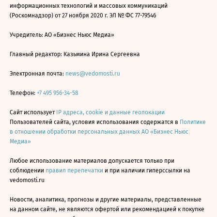
информационных технологий и массовых коммуникаций
(Роскомнадзор) от 27 ноября 2020 г. ЭЛ № ФС 77-79546
Учредитель: АО «Бизнес Ньюс Медиа»
Главный редактор: Казьмина Ирина Сергеевна
Электронная почта:
news@vedomosti.ru
Телефон:
+7 495 956-34-58
Сайт использует
IP адреса, cookie и данные геолокации
Пользователей сайта, условия использования содержатся в
Политике
в отношении обработки персональных данных АО «Бизнес Ньюс
Медиа»
Любое использование материалов допускается только при
соблюдении
правил перепечатки
и при наличии гиперссылки на
vedomosti.ru
Новости, аналитика, прогнозы и другие материалы, представленные
на данном сайте, не являются офертой или рекомендацией к покупке