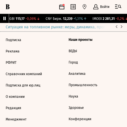
Войти
↓
RGBI
115,17
-0,06%
↓
CNY Бирж.
12,239
+1,31%
↑
IMOEX
2 281,31
-0,2%
↓
Ситуация на топливном рынке: меры, динамика, прогнозы
Выб
Наши проекты
Подписка
ВЕДЫ
Реклама
Город
РФРИТ
Аналитика
Справочник компаний
Промышленность
Подписка для юр.лиц
Наука
О компании
Здоровье
Редакция
Конференции
Менеджмент