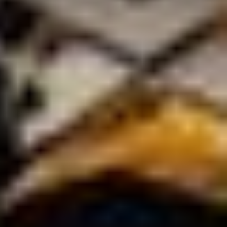
Расклады перед матчем
Матч Медведева и Рублева станет первым российским
финалом на турнирах АТР с октября 2008 года. 14 лет назад
Игорь Куницын в финале Кубка Кремля одолел Марата
Сафина со счетом 7:6 (8:6), 6:7 (4:7), 6:3.
Также стоит отметить, что Медведев в случае субботней
победы вновь станет первой ракеткой России. Этот титул он в
начале января уступил Рублеву.
ЛУЧШИЕ БУКМЕКЕРСКИЕ КОНТОРЫ ДЛЯ СТАВОК
С ТЕЛЕФОНА
Ставки на исход