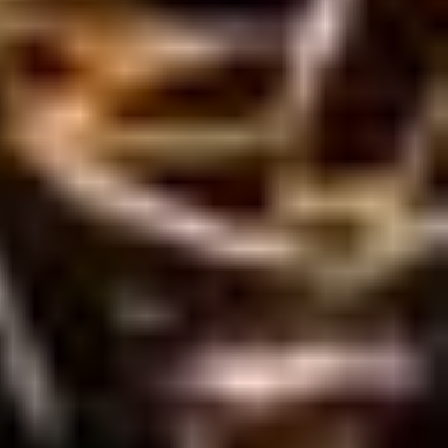
Даниил Медведев. Источник: АТР
Впрочем, в матче против Медведев букмекеры не видят у
Рублева шансов на успех.
«Лига Ставок»
заключает пари на
победу Даниила в двух сетах с коэффициентом 1,67.
ФРИБЕТЫ ДО 10 000 РУБЛЕЙ ЗА РЕГИСТРАЦИЮ С
ПРОМОКОДОМ ОТ «ЛИГИ СТАВОК»
Ставки на тоталы
Букмекеры допускают, что матч получится не слишком
продолжительным. БК
«Фонбет»
предлагает коэффициенты
1,85 на ТБ (21,5) и 1,95 на ТМ (21,5), 2,10 на ТБ (22,5) и 1,65
на ТМ (22,5).
ПОЛУЧИТЬ ДО 25 ТЫСЯЧ РУБЛЕЙ ОТ PARI