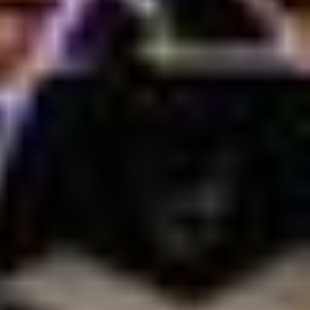
Медведев и Рублев сыграют друг с другом в седьмой раз.
Впереди пока Даниил – 4:2. Все шесть матчей состоялись на
хардовом покрытии, которое уложено и на дубайских кортах.
Любопытно, что первые четыре встречи завершились в пользу
Медведева, а два последних матча выиграл Рублев. В том
числе и в ноябре прошлого года на групповой стадии
Итогового турнира в Турине. Андрей тогда взял верх за два с
половиной часа со счетом 6:7 (7:9), 6:3, 7:6 (9:7).
ЛУЧШИЕ БУКМЕКЕРЫ С ЛАЙВ-СТАВКАМИ