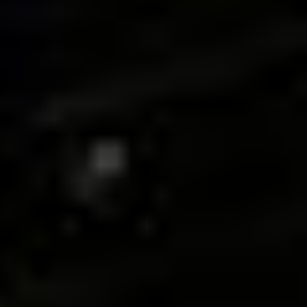
Новости
Матч «Ротор» — «СКА-Хабаровск» стал самым
крупным по обороту букмекеров во 2-м туре Лиги PARI
Экспресс-ставка принесла беттору более 800 тысяч
рублей
Новости
Победа Англии над Францией принесла беттору более
41 000 000 рублей
Один из самых крупных выигрышей в PARI на ЧМ-2026
Новости
Бетторы считают Испанию фаворитом 90 минут финала
ЧМ-2026, но верят в чемпионство Аргентины
Главный матч года
Новости
Испания - Аргентина, 19 июля: где смотреть финал
ЧМ-2026, прямая трансляция матча
Месси идет за вторым Кубком мира
Показать еще