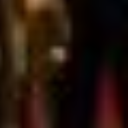
5
/5
Обзор
На сайт
Смотреть полный список
БК с мобильной версией
5
/5
Обзор
На сайт
5
/5
Обзор
На сайт
5
/5
Обзор
На сайт
Смотреть полный список
Киберспортивные букмекеры
5
/5
Обзор
На сайт
5
/5
Обзор
На сайт
5
/5
Обзор
На сайт
Смотреть полный список
Топ букмекерских контор на iOS