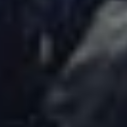
ЧМ-2026 в «Марафоне»: самый крупный выигрыш, рекордные
коэффициенты и другие интересные факты
Новости
Финал ЧМ-2026 стал самым крупным по обороту и прибыли
букмекеров матчем в году
Новости
«Зенит» — чемпион, «Спартак» — первый клуб Москвы,
лучшие бомбардиры — Кордоба и Тюкавин
Новости
Карту болельщика превратят в цифровую экосистему.
Главный приз за прогнозы – электромобиль
Новости
Матч «Ротор» — «СКА-Хабаровск» стал самым крупным по
обороту букмекеров во 2-м туре Лиги PARI
Новости
БЕТСИТИ организовал на «ВТБ Арене» мероприятие к
финалу ЧМ-2026
Новости
Подписка
Реклама
Справочник компаний
Об издании
Редакция
Менеджмент