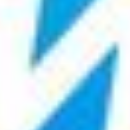
Ранее соперники не проводили очных матчей.
ОСОРИО - СОБОЛЕНКО: ПРОГНОЗ И СТАВКА НА
ТЕННИС
Ставки на исход
Букмекеры абсолютно не верят в итальянца.
Так,
PARI
предлагает коэффициент 6,30 на его победу против
1,12 на успех Медведева.
ПОЛУЧИТЬ ДО 25 ТЫСЯЧ РУБЛЕЙ ОТ PARI
Ставки на тоталы