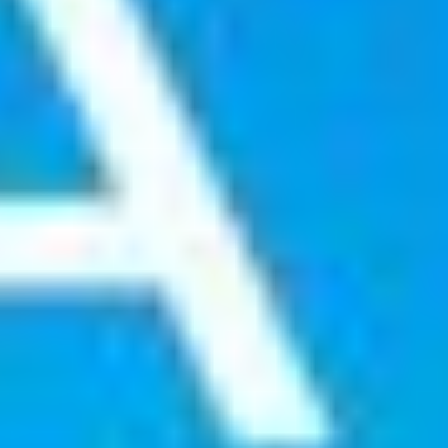
5
/5
Обзор
На сайт
Смотреть полный список
Букмекеры с бонусами
5
/5
Обзор
На сайт
5
/5
Обзор
На сайт
5
/5
Обзор
На сайт
Смотреть полный список
Букмекеры с лайв-ставками
5
/5
Обзор
На сайт
5
/5
Обзор
На сайт
5
/5
Обзор
На сайт
Смотреть полный список
БК с мобильной версией