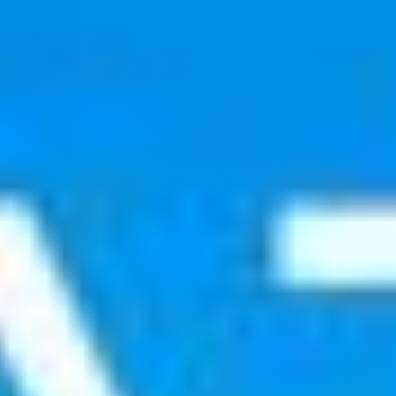
Проверьте знания об истории Лиги чемпионов и заберите
подарок
* Бонус зачисляется в виде фрибета на сумму до 1500 рублей.
Фрибет – бонусные средства, зачисляемые Участнику Акции
на бонусный счёт, по факту выполнения условий.
Информация об организаторе основанных на риске игр, пари,
о правилах их проведения, о призовом фонде таких игр, пари,
о количестве, сроках, месте и порядке получения призов или
выигрышей указана на сайте www.betcity.ru. Розыгрыш
происходит во время события.
Топы букмекеров
Смотреть всё
БК с минимальным депозитом
5
/5
Обзор
На сайт
5
/5
Обзор
На сайт