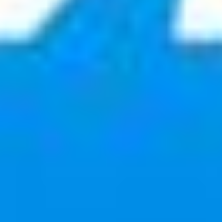
Букмекерская контора
«Мелбет»
дает коэффициенты 1,95 на
ТБ (20,5) и 1,81 на ТМ (20,5).
ПРОГРАММА ЛОЯЛЬНОСТИ БК «МЕЛБЕТ» -
ЕЖЕМЕСЯЧНЫЙ КЭШБЕК
Сравнение коэффициентов букмекеров
Победа
Победа
Действие
ТБ (20,
Вавассори
Медведева
Winline
6,60
1,11
2,07
«Мелбет»
6,70
1,10
1,95
PARI
6,30
1,12
1,98
Прогноз и ставка