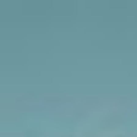
Партнерский проект
Партнерский проект
Получить бонус
Бонус для новых игроков – до 25000₽ за пополнение счёта с
промокодом VED25
Реклама / ООО «БК «ПАРИ» 18+
Erid: 2Vtzqvh9oV2
Ведомости
Ведомости&
Город