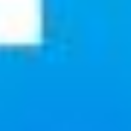
5
/5
Обзор
На сайт
5
/5
Обзор
На сайт
5
/5
Обзор
На сайт
Смотреть полный список
Смотреть всё
Рекомендуем
Фестиваль северной культуры «Имандра» пройдет 22–23
августа в Мончегорске
Новости
Букмекер БЕТ-М обновил приветственную акцию
Новости
На UTLC CUP-2026 сыграют команды из России, Бразилии,
Сербии, Беларуси и Казахстана
Новости
ЧМ-2026 в «Марафоне»: самый крупный выигрыш, рекордные
коэффициенты и другие интересные факты
Новости
Финал ЧМ-2026 стал самым крупным по обороту и прибыли
букмекеров матчем в году