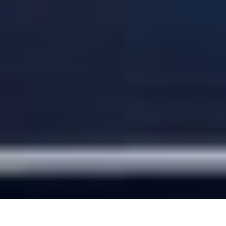
Москва, вн.тер.г. муниципальный округ Марьина Роща, ул.
Полковая, д. 3, стр. 1 1999—
2026
Сетевое издание Ведомости (Vedomosti)
Решение Федеральной службы по надзору в сфере связи,
информационных технологий и массовых коммуникаций
(Роскомнадзор) от 27 ноября 2020 г. ЭЛ № ФС 77-79546
Учредитель: АО «Бизнес Ньюс Медиа»
Главный редактор: Казьмина Ирина Сергеевна
Электронная почта:
news@vedomosti.ru
Телефон:
+7 495 956-34-58
Сайт использует IP адреса, cookie и данные геолокации
Пользователей сайта, условия использования содержатся в
Политике по защите персональных данных