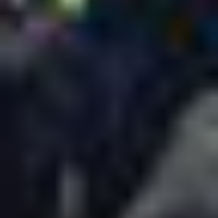
5
/5
Обзор
На сайт
Смотреть полный список
Легальные букмекеры России
5
/5
Обзор
На сайт
5
/5
Обзор
На сайт
5
/5
Обзор
На сайт
Смотреть полный список
Топ букмекеров на Андроид
5
/5
Обзор
На сайт
5
/5
Обзор
На сайт
5
/5
Обзор
На сайт
Смотреть полный список
Смотреть всё
Фестиваль северной культуры «Имандра» пройдет 22–23