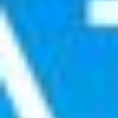
0,6%
от 6000 000 до 9999 999 ₽
0,7%
от 10 000 000 до 14 999 999 ₽
0,8%
от 15 000 000 до 29 999 999 ₽
0,9%
от 30 000 000 до 59 999 999 ₽
1%
от 60 000 000 до 119 999 999 ₽
1,2%
от 120 000 000 ₽ и выше