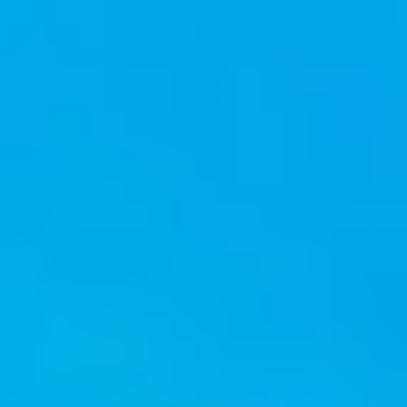
до 100 000 ₽
VIP-День Рождения от БК Мелбет: фрибеты до 100 000 рублей
Получить бонус
Подробнее
480 дней 2 часов
Смотреть обзор бонуса VIP-кешбэк от БК Мелбет: до 20%
реальными деньгами
Акции
Условия
кешбэк - 20%
VIP-кешбэк от БК Мелбет: до 20% реальными деньгами
Получить бонус
Подробнее
480 дней 2 часов
Смотреть обзор бонуса Еженедельный турнир от Мелбет:
фрибеты до 50 000 рублей
Акции
Условия