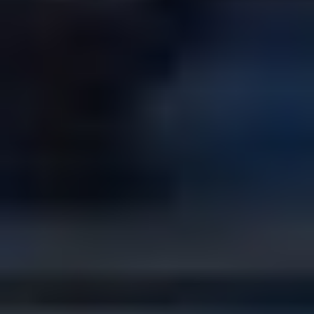
Подписка
Реклама
Справочник компаний
Об издании
Редакция
Менеджмент
Архив
Справочный центр
Наши проекты
Ведомости
Ведомости&
Город
Промышленность
Технологии
Экология
Бизнес-регата
Справочник компаний
Ведомости.СПб
Как потратить
Недвижимость
Конференции
Форум