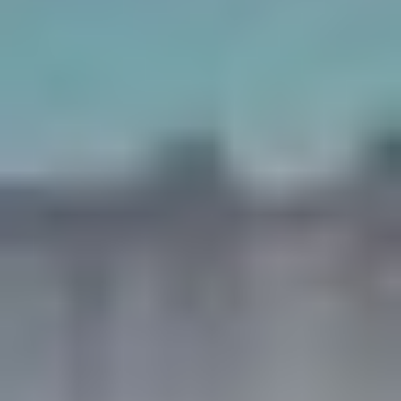
Промышленность
Технологии
Экология
7 августа 2026
08:28 /
Новости
Фестиваль северной культуры «Имандра» пройдет 22–23
августа в Мончегорске
19:09 /
Новости
Букмекер БЕТ-М обновил приветственную акцию
ТОП лучших легальных букмекерских контор России в 2026
году
Букмекеры
Лучшие букмекерские конторы для ставок на спорт в 2026
году
Букмекеры
Лучшие приложения БК для ставок на спорт
Букмекеры
Лучшие букмекерские конторы с минимальным депозитом в