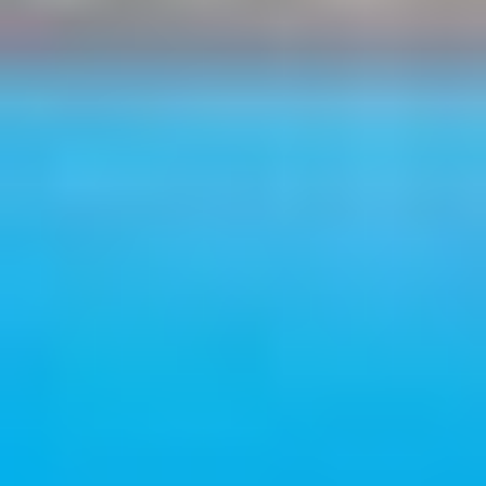
Смотреть обзор бонуса Приветственный фрибет от БК
Мелбет: промокод до 30 000 рублей за регистрацию и депозит
Промокоды
Условия
до 30 000 ₽
Приветственный фрибет от БК Мелбет: промокод до 30 000
рублей за регистрацию и депозит
Получить бонус
Подробнее
VED30
Промокоды
480 дней 2 часов
Смотреть обзор бонуса Экспресс расчет от БК Мелбет:
досрочная выплата по ставкам на РПЛ
Акции