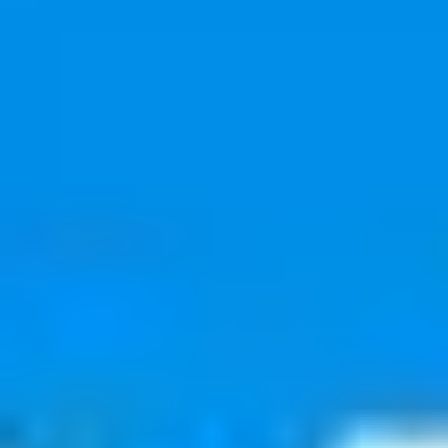
кэшбэка, это
зарегистрироваться на официальном сайте
или в
мобильном приложении
«Мелбет»
и регулярно совершать
пари. Счетчик проигранных средств активируется
автоматически. Если в течение месяца клиент проиграл более
50 000 ₽, БК начислит ему бонус – кэшбэк до 1,2% от суммы
проигрыша. Размер компенсации напрямую зависит от суммы
проигрыша.
Сумма проигрыша за месяц
Процент вознаграждени
0,3 %
от 50 000 до 549 999 ₽
0,4 %
от 550 000 до 1499 999 ₽
0,5%
от 1500 000 до 5999 999 ₽