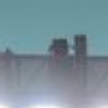
Партнерский проект
Партнерский проект
Получить бонус
Бонус для новых игроков – до 25000₽ за пополнение счёта с 
Реклама / ООО «БК «ПАРИ» 18+
Erid: 2Vtzqvh9oV2
Ведомости
Ведомости&
Город
Промышленность