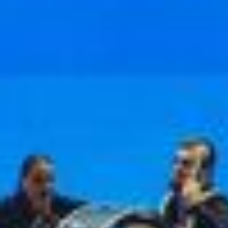
Банк прогнозов от БК PARI: фрибеты до 10 000 000 рублей
Получить бонус
Подробнее
27 дней 5 часов
Смотреть обзор бонуса Вернем 5% за экспрессы от БК PARI: ке