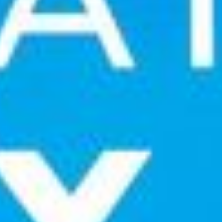
ки на EWC-2026
 10 000 000 рублей
Фрибеты за депозит