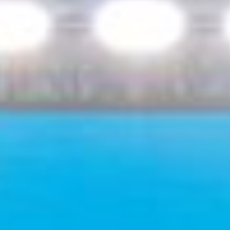
та в Мончегорске
ду
26 году
 году