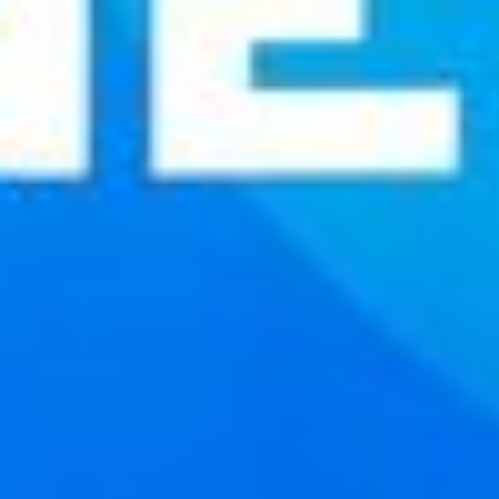
до 10 000 000 ₽