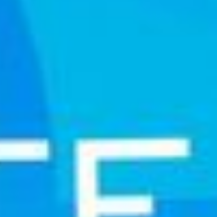
Условия