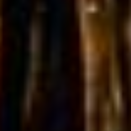
рекордные коэффициенты и другие интересные факты
Букмекер подвел итоги главного события лета
Новости
Финал ЧМ-2026 стал самым крупным по обороту и
прибыли букмекеров матчем в году
Главные беттинговые итоги Кубка мира
Новости
«Марафон» подвел итоги чемпионата мира по футболу
Самые крупные ставки и выигрыши, наиболее
прибыльные матчи
Новости
Клиенты букмекеров уверены в победе ЦСКА над
«Балтикой» в стартовом матче РПЛ
Премьер-лига возвращается!
Новости
«Зенит» — чемпион, «Спартак» — первый клуб
Москвы, лучшие бомбардиры — Кордоба и Тюкавин