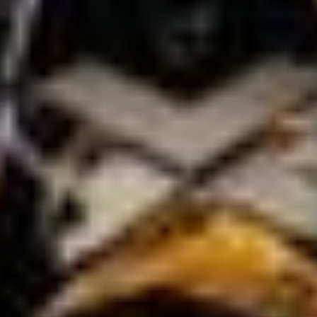
можно за
1.50
. Если действующие чемпионы Англии
выиграют оба тайма, сыграет коэффициент
2.85
.
Кроме того, букмекеры высоко оценивают вероятность того,
что форвард «горожан» Эрлинг Холанд откроет счет своим
голам в новом сезоне в первом туре АПЛ. Заключить пари на
это можно по коэффициенту
1.57
. Если норвежец оформит
дубль, сыграет ставка за
2.70
.
Самая крупная из ставок на предстоящий матч —
200 000
рублей
на победу «Манчестер Сити» и ТБ 1.5 по
коэффициенту
1.50
.
КЛИЕНТ PARI ВЫИГРАЛ 4 МЛН РУБЛЕЙ НА ПОБЕДЕ ЦСКА НАД «ФА
Подопечные Гвардиолы в прошлом сезоне сделали требл,
выиграв Лигу чемпионов, АПЛ и Кубок Англии. Летом к
команде присоединились защитник Йошко Гвардиол и
полузащитник Матео Ковачич. Рияд Марез, Илкай Гюндоган и
Бенжамен Менди покинули «горожан».
«Бордовые» отлично провели прошлый сезон, выиграв