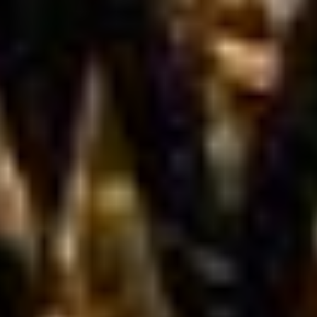
Топ букмекерских контор на iOS
5
/5
Обзор
На сайт
5
/5
Обзор
На сайт
5
/5
Обзор
На сайт
Смотреть полный список
Лучшие букмекерские конторы
5
/5
Обзор
На сайт
5
/5
Обзор
На сайт
5
/5
Обзор
На сайт
Смотреть полный список
Легальные букмекеры России
5
/5
Обзор
На сайт