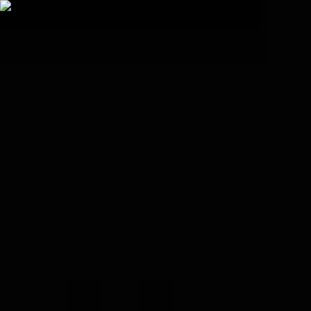
Партнерский проект
Партнерский проект
Получить бонус
Бонус для новых игроков – до 25000₽ за пополнение счёта с
промокодом VED25
Реклама / ООО «БК «ПАРИ» 18+
Erid: 2Vtzqvh9oV2
Ведомости
Ведомости&
Город