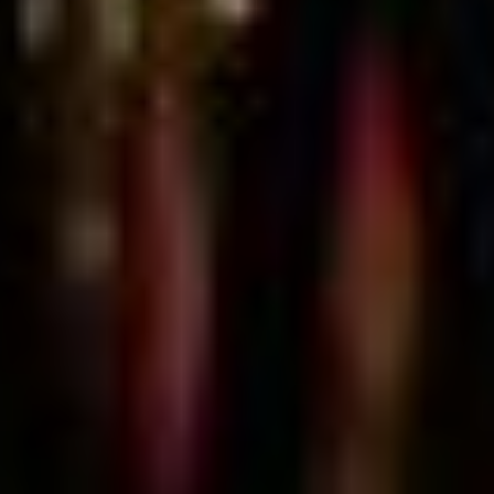
августа в Мончегорске
Новости
Букмекер БЕТ-М обновил приветственную акцию
Новости
На UTLC CUP-2026 сыграют команды из России, Бразилии,
Сербии, Беларуси и Казахстана
Новости
ЧМ-2026 в «Марафоне»: самый крупный выигрыш, рекордные
коэффициенты и другие интересные факты
Новости
Финал ЧМ-2026 стал самым крупным по обороту и прибыли
букмекеров матчем в году
Новости
«Зенит» — чемпион, «Спартак» — первый клуб Москвы,
лучшие бомбардиры — Кордоба и Тюкавин
Новости
Карту болельщика превратят в цифровую экосистему.
Главный приз за прогнозы – электромобиль
Новости
Матч «Ротор» — «СКА-Хабаровск» стал самым крупным по
обороту букмекеров во 2-м туре Лиги PARI
Новости
БЕТСИТИ организовал на «ВТБ Арене» мероприятие к
финалу ЧМ-2026
Новости