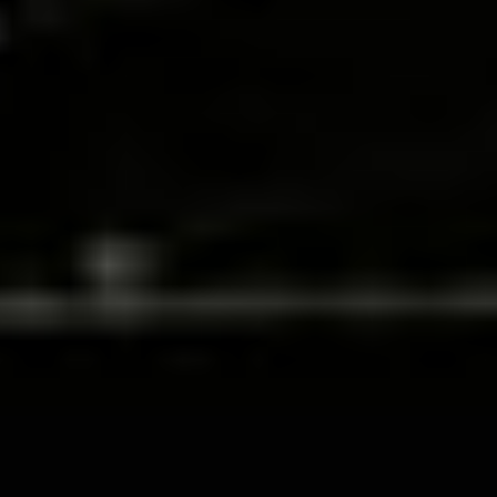
Матч «Ротор» — «СКА-Хабаровск» стал самым крупным по
обороту букмекеров во 2-м туре Лиги PARI
Новости
Подписка
Реклама
Справочник компаний
Об издании
Редакция
Менеджмент
Архив
Справочный центр
Наши проекты
Ведомости
Ведомости&
Город
Промышленность
Технологии
Экология
Бизнес-регата
Справочник компаний
Ведомости.СПб
Как потратить