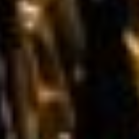
5
/5
Обзор
На сайт
5
/5
Обзор
На сайт
Смотреть полный список
Топ букмекеров на Андроид
5
/5
Обзор
На сайт
5
/5
Обзор
На сайт
5
/5
Обзор
На сайт
Смотреть полный список
Смотреть всё
Рекомендуем
«В России повысится планка единоборств. Ориентир -
чемпионат мира». Каманцев - о новых принципах судейства
Новости
Фестиваль северной культуры «Имандра» пройдет 22–23