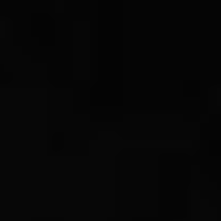
Аналитики оценили шансы команд и рассказали о ставках
клиентов на игру
Валентин Васильев
21 октября состоится матч регулярного чемпионата КХЛ
между ярославским «Локомотивом» и московским «Динамо».
Начало встречи — в 19:00 по московскому времени.
Букмекеры
считают
фаворитом предстоящей игры
«железнодорожников». Коэффициент на успех хозяев
площадки в основное время игры —
1.92
, что составляет 50%
вероятности. Спрогнозировать победу бело-голубых можно
по коэффициенту
3.90
(или 25%). Ничейный исход в линии