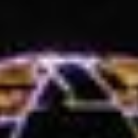
PARI идет за
3.85
(25%). Победа «Локомотива» с учетом
овертайма и серии буллитов котируется за
1.50
(63%).
Поставить на итоговый успех «Динамо» можно за
2.60
(37%).
Получить до 25 000 рублей от PARI
Клиенты PARI ставят на хозяев льда. На победу «Трактора»
приходится около 56% от всего оборота ставок на исход
основного времени матча. Доля «Ак Барса» составляет 38%,
на ничью сделано 6%. Если говорить о пари на результат
встречи с учетом возможных овертайма и серии буллитов, то
здесь соотношение 57% на 43% в пользу клуба из Челябинска.
Заключить пари на то, что победитель определится в основное
время, можно за
1.25
, в овертайме — за
5.30
, по буллитам — за
7.10
. Если говорить о ставках на точный счет, наиболее
вероятный итоговый исход — ничья 2:2 по коэффициенту
9.00
. Заключить пари на сухую победу хозяев площадки
можно за
6.70
. Если динамовцы будут проигрывать по ходу
матча и победят, сыграет ставка за
7.50
.
«Локомотив» и «Динамо» встречались в прошлом сезоне