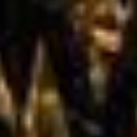
5
/5
Обзор
На сайт
5
/5
Обзор
На сайт
Смотреть полный список
Топ букмекерских контор на iOS
5
/5
Обзор
На сайт
5
/5
Обзор
На сайт
5
/5
Обзор
На сайт
Смотреть полный список
Лучшие букмекерские конторы
5
/5
Обзор
На сайт
5
/5
Обзор
На сайт
5
/5
Обзор
На сайт
Смотреть полный список