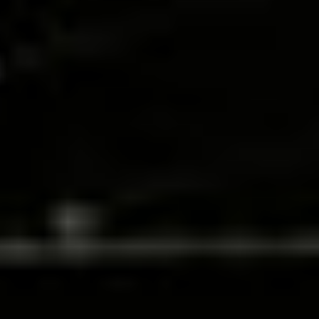
лучшие бомбардиры — Кордоба и Тюкавин
Новости
Карту болельщика превратят в цифровую экосистему.
Главный приз за прогнозы – электромобиль
Новости
Матч «Ротор» — «СКА-Хабаровск» стал самым крупным по
обороту букмекеров во 2-м туре Лиги PARI
Новости
Подписка
Реклама
Справочник компаний
Об издании
Редакция
Менеджмент
Архив
Справочный центр
Наши проекты
Ведомости
Ведомости&
Город
Промышленность
Технологии