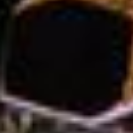
побед и восемь поражений. Москвичи — восьмые на Западе.
Если хоккеисты «Локомотива» станут обладателями Кубка
Гагарина, сыграет ставка за
5.00
. Победа «Динамо» в Кубке
котируется за
10.00
. Вероятность того, что
«железнодорожники» станут лучшим клубом Западной
конференции, оценили в
2.70
. Победа бело-голубых на Западе
котируется за
7.00
.
Erid: 2VtzqukHk1d
Призовой квиз от БЕТСИТИ
Проверьте знания об истории Лиги чемпионов и заберите
подарок
* Бонус зачисляется в виде фрибета на сумму до 1500 рублей.
Фрибет – бонусные средства, зачисляемые Участнику Акции
на бонусный счёт, по факту выполнения условий.
Информация об организаторе основанных на риске игр, пари,
о правилах их проведения, о призовом фонде таких игр, пари,
о количестве, сроках, месте и порядке получения призов или
выигрышей указана на сайте www.betcity.ru. Розыгрыш
происходит во время события.