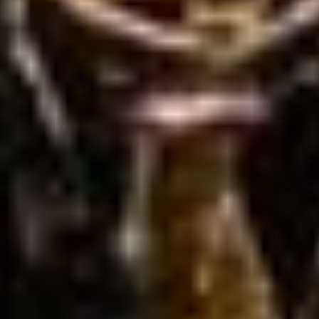
Смотреть полный список
Букмекеры с лайв-ставками
5
/5
Обзор
На сайт
5
/5
Обзор
На сайт
5
/5
Обзор
На сайт
Смотреть полный список
БК с мобильной версией
5
/5
Обзор
На сайт
5
/5
Обзор
На сайт
5
/5
Обзор
На сайт
Смотреть полный список
Киберспортивные букмекеры
5
/5
Обзор
На сайт