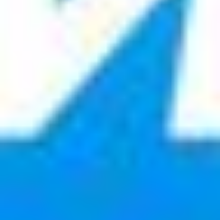
«Когда мы вместе с нашими партнерами из
творческого объединения BE.AM задумывали
«ПАРИ ФЕСТ», у нас была идея сделать мощный
фестиваль, который впишется в календарь
главных событий года. Мы хотели подарить
праздник жителям и гостям Нижнего Новгорода,
и мне кажется, у нас все получилось! «ПАРИ
ФЕСТ» посетили около двадцати тысяч человек, и