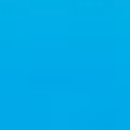
прошли десятки музыкальных выступлений, фестивали
уличного искусства, спортивные- и граффити-батлы,
автограф-сессия и представление новых игроков местного ХК
«Торпедо». Партнером мультиформатного мероприятия
выступила букмекерская компания PARI.
Двумя главными локациями «ПАРИ ФЕСТА» стали
«Стрелка» ― точка слияния Оки и Волги ― и стадион
«Нижний Новгород». Гости увидели концерт Uma2rman с