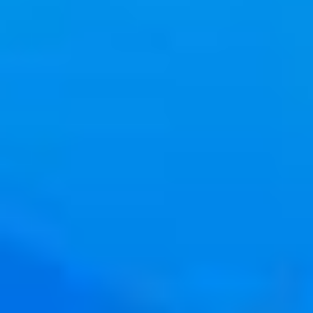
Ничья в финале ЧМ-2026 принесла любителю ставок более 30
000 000 рублей
Новости
Новое
Новости
Букмекер БЕТ-М обновил приветственную акцию
До 3000 рублей фрибетами
Новости
На UTLC CUP-2026 сыграют команды из России,
Бразилии, Сербии, Беларуси и Казахстана
Представительный международный турнир стартует в
Москве
Новости
ЧМ-2026 в «Марафоне»: самый крупный выигрыш,
рекордные коэффициенты и другие интересные факты
Букмекер подвел итоги главного события лета
Новости