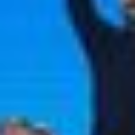
Экспресс-ставка принесла беттору более 800 тысяч
рублей
Новости
Победа Англии над Францией принесла беттору более
41 000 000 рублей
Один из самых крупных выигрышей в PARI на ЧМ-2026
Новости
Бетторы считают Испанию фаворитом 90 минут финала
ЧМ-2026, но верят в чемпионство Аргентины
Главный матч года
Новости
Испания - Аргентина, 19 июля: где смотреть финал
ЧМ-2026, прямая трансляция матча
Месси идет за вторым Кубком мира
Новости
Франция - Англия, 18 июля: где смотреть матч за третье
место ЧМ-2026, прямая трансляция бесплатно