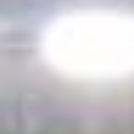
2026 году
Букмекеры
Лучшие букмекерские конторы для ставок на киберспорт в
2026 году
Букмекеры
Главная
Новости
Авиашоу, презентация ХК «Торпедо», 20-
летие Uma2rman и 20 000 зрителей. В Нижнем Новгороде
отгремел «ПАРИ ФЕСТ»
Авиашоу, презентация ХК
«Торпедо», 20-летие
Uma2rman и 20 000 зрителей.
В Нижнем Новгороде
отгремел «ПАРИ ФЕСТ»