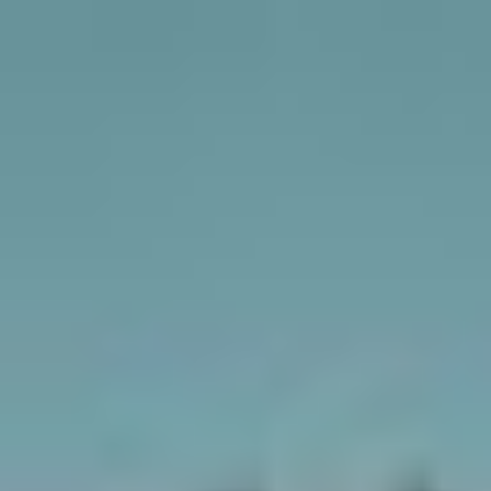
Партнерский проект
Партнерский проект
Получить бонус
Бонус для новых игроков – до 25000₽ за пополнение счёта с
промокодом VED25
Реклама / ООО «БК «ПАРИ» 18+
Erid: 2Vtzqvh9oV2
Ведомости
Ведомости&
Город