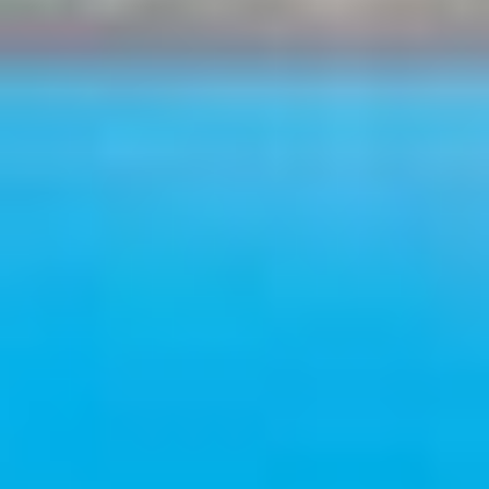
Обновлено:
3 сентября 2024, 12:53
Рассказываем и показываем, как это было
Валентин Васильев
Источник: букмекерская компания PARI
24 августа в столице закатов, как неофициально называют
Нижний Новгород, состоялся масштабный фестиваль
«ПАРИ ФЕСТ». На двух площадках и нескольких сценах