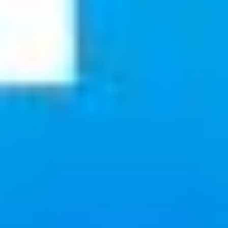
августа в Мончегорске
Новости
Букмекер БЕТ-М обновил приветственную акцию
Новости
На UTLC CUP-2026 сыграют команды из России, Бразилии,
Сербии, Беларуси и Казахстана
Новости
ЧМ-2026 в «Марафоне»: самый крупный выигрыш, рекордные
коэффициенты и другие интересные факты
Новости
Финал ЧМ-2026 стал самым крупным по обороту и прибыли
букмекеров матчем в году
Новости
«Зенит» — чемпион, «Спартак» — первый клуб Москвы,
лучшие бомбардиры — Кордоба и Тюкавин
Новости
Карту болельщика превратят в цифровую экосистему.
Главный приз за прогнозы – электромобиль
Новости
Матч «Ротор» — «СКА-Хабаровск» стал самым крупным по
обороту букмекеров во 2-м туре Лиги PARI
Новости
БЕТСИТИ организовал на «ВТБ Арене» мероприятие к
финалу ЧМ-2026
Новости