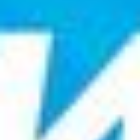
Любители хоккея получили автографы новичков ХК
«Торпедо»: Китона Томпсона, Дмитрия Кагарлицкого,
Маркуса Филлипса и других игроков нижегородской
команды.
Поклонники современных танцевальных стилей могли
вживую понаблюдать за соревнованиями восьми лучших
брейкинг-танцоров страны, среди которых выступали
чемпионы России и Юношеских Олимпийских игр. Также
гости «ПАРИ ФЕСТА» увидели напряженный турнир по
медиабаскетболу в формате «три на три» и даже сами
поучаствовали в нескольких челленджах.
Посетители с инвалидностью смогли попасть на «ПАРИ
ФЕСТ» бесплатно. В передвижении по территории фестиваля
им помогали волонтеры, а для более комфортного просмотра
выступлений у сцен были организованы специальные
подиумы.