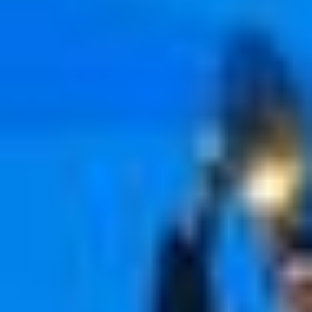
Финал ЧМ-2026 стал самым крупным по обороту и
прибыли букмекеров матчем в году
Главные беттинговые итоги Кубка мира
Новости
«Марафон» подвел итоги чемпионата мира по футболу
Самые крупные ставки и выигрыши, наиболее
прибыльные матчи
Новости
Клиенты букмекеров уверены в победе ЦСКА над
«Балтикой» в стартовом матче РПЛ
Премьер-лига возвращается!
Новости
«Зенит» — чемпион, «Спартак» — первый клуб
Москвы, лучшие бомбардиры — Кордоба и Тюкавин
Букмекеры назвали фаворитов нового сезона РПЛ
Новости
Матч «Ротор» — «СКА-Хабаровск» стал самым
крупным по обороту букмекеров во 2-м туре Лиги PARI