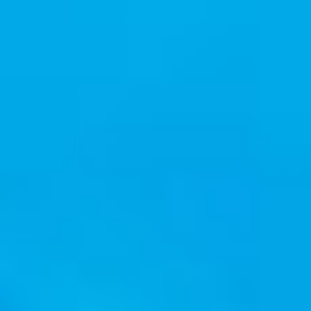
Татарстана и однажды на своем паркете, но все же позволили
сопернику вернуться в борьбу. Предыдущая игра, в столице,
завершилась неожиданной победой УНИКСа со счетом 96:80.
Сегодня красно-синие предпримут вторую попытку
завершить противостояние досрочно. Серия идет до четырех
побед одной из команд, а у ЦСКА их уже три.
Эксперты букмекерских контор ожидают напряженное
противостояние в Казани и не видят в паре явного фаворита.
В БК PARI победа хозяев
котируется
за 1.80, гостей - за 2.00.
Это значит, что шансы сторон практически равны.
Бесплатные прогнозы на баскетбол от капперов
ПЕРЕЙТИ НА САЙТ БК PARI
В прямом эфире встречу покажет федеральный канал “Матч
ТВ”. По традиции, онлайн-трансляцию зарегистрированным
пользователям предложат официальные сайты некоторых
букмекерских контор.