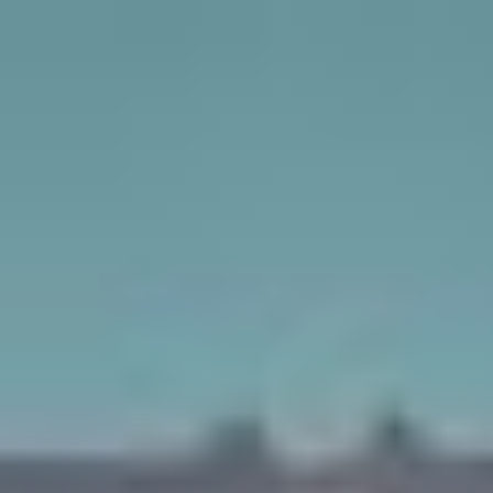
Партнерский проект
Партнерский проект
Получить бонус
Бонус для новых игроков – до 25000₽ за пополнение счёта с
промокодом VED25
Реклама / ООО «БК «ПАРИ» 18+
Erid: 2Vtzqvh9oV2
Ведомости
Ведомости&
Город