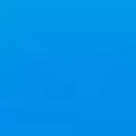
Лучшие букмекерские конторы
5
/5
Обзор
На сайт
5
/5
Обзор
На сайт
5
/5
Обзор
На сайт
Смотреть полный список
Легальные букмекеры России
5
/5
Обзор
На сайт
5
/5
Обзор
На сайт
5
/5
Обзор
На сайт
Смотреть полный список
Топ букмекеров на Андроид
5
/5
Обзор
На сайт
5
/5
Обзор
На сайт