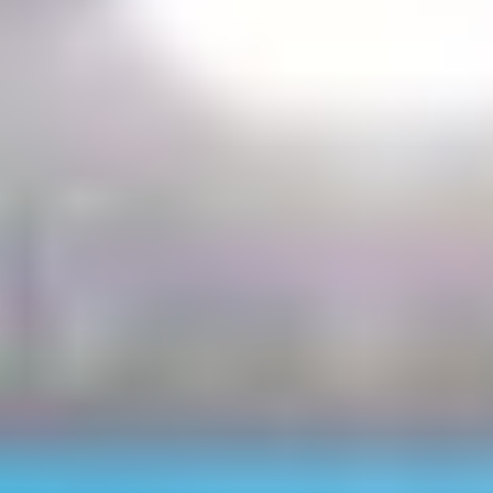
Валентин Васильев