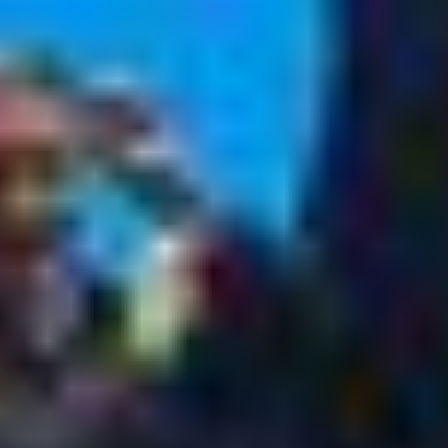
Смотреть обзор бонуса Бонус Мелбет до 20 000 рублей на
день рождения
Акции
Условия
до 20 000 ₽
Бонус Мелбет до 20 000 рублей на день рождения
Получить бонус
Подробнее
480 дней 14 часов
Смотреть обзор бонуса Промокод PARI на 9999 рублей за
регистрацию и первое пополнение счета
Промокоды
Условия