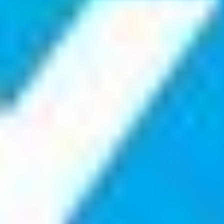
Смотреть полный список
Букмекеры с бонусами
5
/5
Обзор
На сайт
5
/5
Обзор
На сайт
5
/5
Обзор
На сайт
Смотреть полный список
Букмекеры с лайв-ставками
5
/5
Обзор
На сайт
5
/5
Обзор
На сайт
5
/5
Обзор
На сайт
Смотреть полный список
БК с мобильной версией
5
/5
Обзор
На сайт