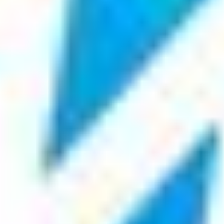
Босния и
1:1, пен.
Стык
31.03.2026
Италия
Герцеговина
4:1
матч ЧМ-
1:1, пен.
Босния и
Стык
26.03.2026
Уэльс
2:4
Герцеговина
матч ЧМ-
Босния и
О
18.11.2025
Австрия
1:1
Герцеговина
ЧМ-
Прогноз на матч
Сборная Боснии и Герцеговины выдала главную сенсацию
стыковых матчей ЧМ-2026, не пустив в Америку команду
Италии. Причем обоих соперников по плей-офф она выбила
по одной и той же схеме: ничья 1:1 по итогам 120 минут
игрового времени и победа по пенальти. Последнюю победу
по игре боснийцы одержали еще в ноябре (3:1 над Румынией)
и с тех пор пять раз подряд играли вничью! Что интересно,
все эти матчи были «низовыми».