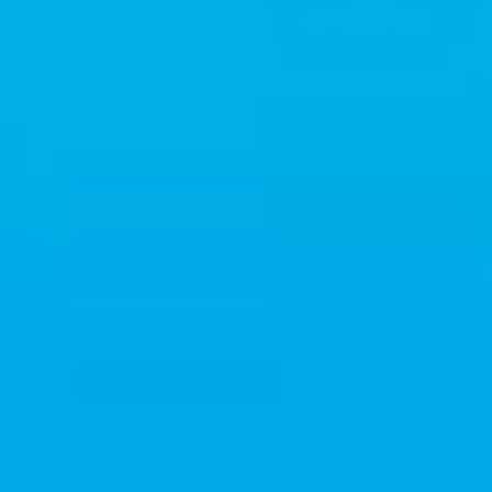
П1 - 1.83
Х - 3.78
П2 - 
Турнир:
чемпионат мира по футболу, групповой этап, группа
B
Стадион:
«Би-Эм-О Филд»
(Торонто, Канада)
Судьи:
еще не определены
Форма команд
История матчей:
Ранее команды не встречались