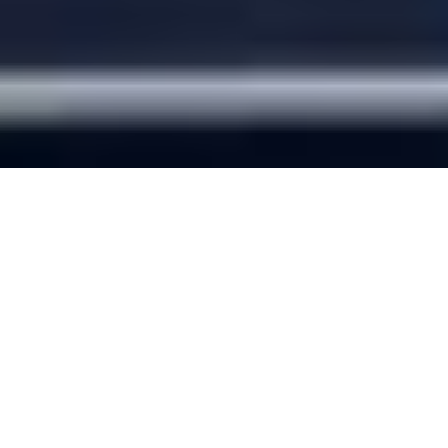
Главный редактор: Казьмина Ирина Сергеевна
Электронная почта:
news@vedomosti.ru
Телефон:
+7 495 956-34-58
Сайт использует IP адреса, cookie и данные геолокации
Пользователей сайта, условия использования содержатся в
Политике по защите персональных данных