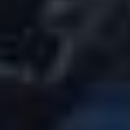
«Зенит» — чемпион, «Спартак» — первый клуб Москвы,
лучшие бомбардиры — Кордоба и Тюкавин
Новости
Карту болельщика превратят в цифровую экосистему.
Главный приз за прогнозы – электромобиль
Новости
Матч «Ротор» — «СКА-Хабаровск» стал самым крупным по
обороту букмекеров во 2-м туре Лиги PARI
Новости
БЕТСИТИ организовал на «ВТБ Арене» мероприятие к
финалу ЧМ-2026
Новости
Подписка
Реклама
Справочник компаний
Об издании
Редакция
Менеджмент
Архив
Справочный центр
Наши проекты
Ведомости