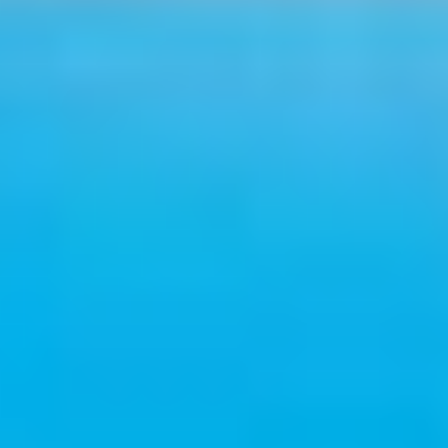
5
/5
Рейтинг
30000 ₽
Бонус
Обзор
Сайт
Полное содержание
Сборная Канады стартует на домашнем чемпионате мира по
футболу в пятницу, 12 июня. В первом туре ее соперником
Форма команд
станет команда Боснии и Герцеговины. Рассмотрим игру в
Прогноз на матч
Торонто в контексте статистики и котировок легальных
Бонусы на матч
букмекеров.
Трансляции
Составы команд
Коэффициенты букмекеров
Команда 1
Время начала
Команд
Босни
Канада
12.06.2026, Пт
Герцегов
Место в рейтинге
Место в рейт
22:00 МСК
ФИФА: 30
ФИФА: