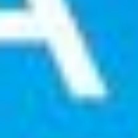
Наша ставка выиграла. СКА одержал волевую победу со
счетом 3:1 благодаря шайбам Степана Фальковского,
Александра Волкова и Захара Бардакова. У ЦСКА
отличился Константин Окулов.
Erid: 2VtzqukHk1d
Призовой квиз от БЕТСИТИ
Проверьте знания об истории Лиги чемпионов и заберите
подарок
* Бонус зачисляется в виде фрибета на сумму до 1500 рублей.
Фрибет – бонусные средства, зачисляемые Участнику Акции
на бонусный счёт, по факту выполнения условий.
Информация об организаторе основанных на риске игр, пари,
о правилах их проведения, о призовом фонде таких игр, пари,
о количестве, сроках, месте и порядке получения призов или
выигрышей указана на сайте www.betcity.ru. Розыгрыш
происходит во время события.
Топы букмекеров
Смотреть всё