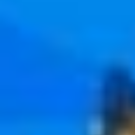
Бонус для новых игроков — до 25000 рублей.
Реклама 18+ / ООО «ПАРИ»
Erid: 2VtzqwBJZPn
Смотреть обзор бонуса Промокод PARI на сумму до 25 000
рублей за регистрацию и депозит
Промокоды
Условия
до 25 000 ₽
Промокод PARI на сумму до 25 000 рублей за регистрацию и
депозит
Получить бонус
Подробнее