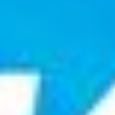
04.04.2023
СКА
2:1
Ц
02.04.2023
СКА
2:3 ОТ
ЦС
22.03.2023
«Торпедо»
3:5
С
20.03.2023
«Торпедо»
0:4
С
Турнирная сетка
Западная конференция, финал:
СКА (Санкт-Петербург) - ЦСКА (Москва). Счет в серии: 1-2