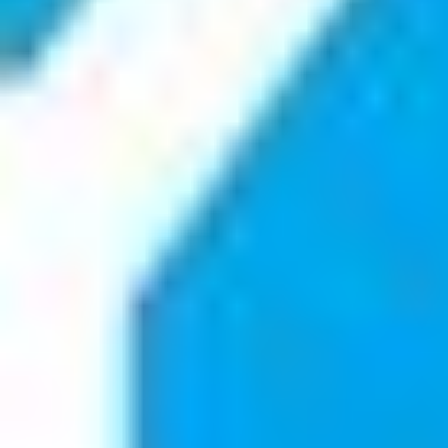
5
/5
Обзор
На сайт
5
/5
Обзор
На сайт
5
/5
Обзор
На сайт
Смотреть полный список
БК с мобильной версией
5
/5
Обзор
На сайт
5
/5
Обзор
На сайт
5
/5
Обзор
На сайт
Смотреть полный список
Киберспортивные букмекеры
5
/5
Обзор
На сайт
5
/5
Обзор
На сайт
5
/5
Обзор
На сайт