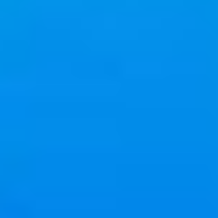
5
/5
Обзор
На сайт
5
/5
Обзор
На сайт
Смотреть полный список
Топ букмекеров на Андроид
5
/5
Обзор
На сайт
5
/5
Обзор
На сайт
5
/5
Обзор
На сайт
Смотреть полный список
Смотреть всё
Лучшие бонусы
Смотреть всё
Реклама 18+ / ООО «ПАРИ»