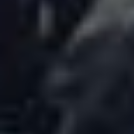
Новости
Букмекер БЕТ-М обновил приветственную акцию
Новости
На UTLC CUP-2026 сыграют команды из России, Бразилии,
Сербии, Беларуси и Казахстана
Новости
ЧМ-2026 в «Марафоне»: самый крупный выигрыш, рекордные
коэффициенты и другие интересные факты
Новости
Финал ЧМ-2026 стал самым крупным по обороту и прибыли
букмекеров матчем в году
Новости
«Зенит» — чемпион, «Спартак» — первый клуб Москвы,
лучшие бомбардиры — Кордоба и Тюкавин
Новости
Карту болельщика превратят в цифровую экосистему.
Главный приз за прогнозы – электромобиль
Новости
Матч «Ротор» — «СКА-Хабаровск» стал самым крупным по
обороту букмекеров во 2-м туре Лиги PARI
Новости
БЕТСИТИ организовал на «ВТБ Арене» мероприятие к
финалу ЧМ-2026
Новости