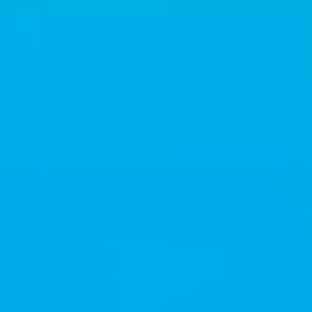
История матчей:
Действие
Победы
Поражения
ЦСКА
54
56
СКА
56
54
Последние пять игр ЦСКА
:
Дата
Команда 1
Счет
Коман
06.04.2023
ЦСКА
4:0
04.04.2023
СКА
2:1
Ц