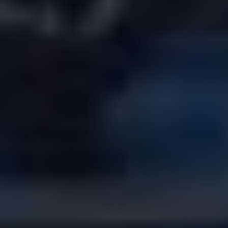
Подписка
Реклама
Справочник компаний
Об издании
Редакция
Менеджмент
Архив
Справочный центр
Наши проекты
Ведомости
Ведомости&
Город
Промышленность
Технологии
Экология
Бизнес-регата
Справочник компаний
Ведомости.СПб
Как потратить
Недвижимость
Конференции
Форум
Контакты