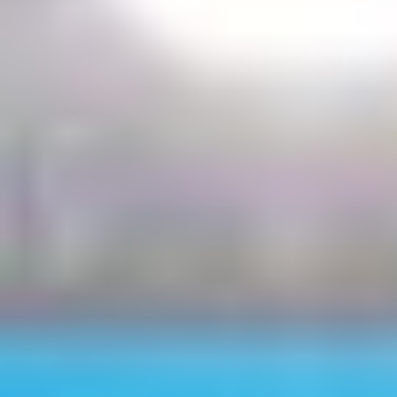
Александр Бокулёв
Полное содержание
В субботу, 8 апреля, продолжится финальная серия плей-офф
Западной конференции КХЛ. Московский ЦСКА постарается
Форма команд
укрепить преимущество во втором домашнем матче с санкт-
Турнирная сетка
петербургским СКА. Рассматриваем предложения
Прогноз на матч
букмекерских контор на эту встречу и даем прогноз. В
Бонусы на матч
прошлом матче наша ставка выиграла. Повторим?
Трансляции