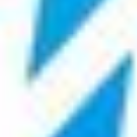
Восточная конференция, финал:
«Ак Барс» (Казань) - «Авангард» (Омск). Счет в серии: 3-1
Прогноз на матч
В прогнозе на прошлый матч мы уже отмечали, что в
нынешней серии команды в основное время забрасывают на
двоих не больше четырех шайб. При этом в предыдущей
встрече все голы были на счету ЦСКА, а СКА в нападении
выглядел неубедительно. В поиске устранения сбоя в атаке
после второго периода на лавку даже отправили Никиту
Гусева, но толком не помогло. Второй раз за сезон
петербуржцы покинули лед без заброшенных шайб.
Наверняка победители регулярного чемпионата перед
следующим матчем уделили повышенное внимание именно
нападению, но это отнюдь не значит, что стоит ждать града