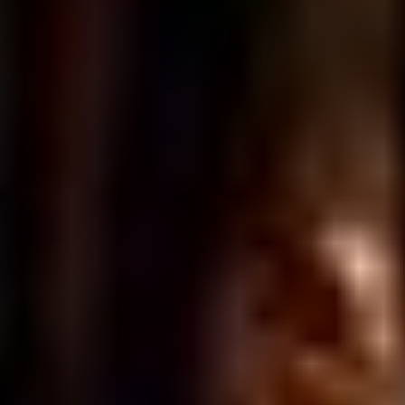
Смотреть полный список
БК с мобильной версией
5
/5
Обзор
На сайт
5
/5
Обзор
На сайт
5
/5
Обзор
На сайт
Смотреть полный список
Киберспортивные букмекеры
5
/5
Обзор
На сайт
5
/5
Обзор
На сайт
5
/5
Обзор
На сайт
Смотреть полный список
Топ букмекерских контор на iOS