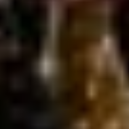
44.
Защитник
2. Даса
Защитник
Корнюшин
Защитник
15. Сазонов
22. Каккоев
Защитник
5.
Защитник
24. Гоцук
Защитник
Майсторович
Защитник
7. Скопинцев
89. Стоцкий
Защитник
14.
Полузащитник
74. Фомин
Полузащитн
Михайлов
Полузащитник
34. Гагнидзе
88. Глушаков
Полузащитн
78.
Полузащитник
47. Захарян
Полузащитн
Калинский
Нападающий
25. Макаров
37. Шарипов
Полузащитн
Нападающий
13. Нгамале
99. Янсане
Нападающий
Нападающий
10. Смолов
20. Яковлев
Нападающий
Главный
Славиша
Главный
Сергей Юран
тренер
Йоканович
тренер
Коэффициенты букмекеров