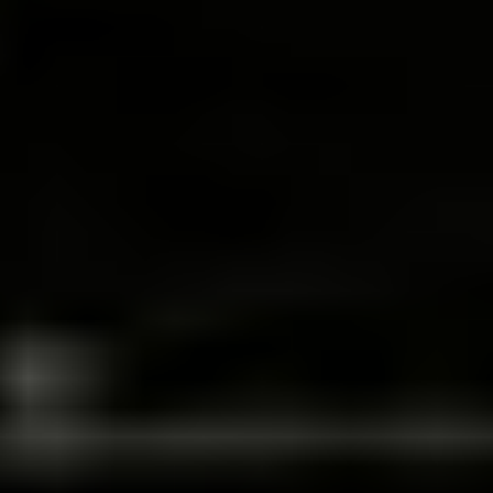
регистрацию и первое пополнение счета
Промокоды
Условия
9999 ₽
Промокод PARI на 9999 рублей за регистрацию и первое
пополнение счета
Получить бонус
Подробнее
LUXURY
Промокоды
144 дней 13 часов
Смотреть всё
loading
«В России повысится планка единоборств. Ориентир -
чемпионат мира». Каманцев - о новых принципах судейства
Новости
Фестиваль северной культуры «Имандра» пройдет 22–23
августа в Мончегорске
Новости
Букмекер БЕТ-М обновил приветственную акцию