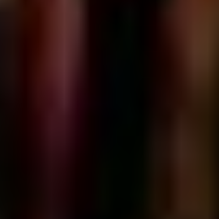
5
/5
Обзор
На сайт
5
/5
Обзор
На сайт
5
/5
Обзор
На сайт
Смотреть полный список
Букмекеры с бонусами
5
/5
Обзор
На сайт
5
/5
Обзор
На сайт
5
/5
Обзор
На сайт
Смотреть полный список
Букмекеры с лайв-ставками
5
/5
Обзор
На сайт
5
/5
Обзор
На сайт
5
/5
Обзор
На сайт