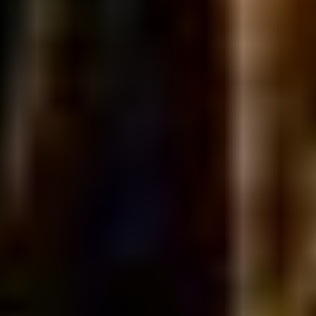
Смотреть полный список
Топ букмекеров на Андроид
5
/5
Обзор
На сайт
5
/5
Обзор
На сайт
5
/5
Обзор
На сайт
Смотреть полный список
Смотреть всё
Лучшие бонусы
Смотреть всё
Реклама 18+ / ООО «ПАРИ»