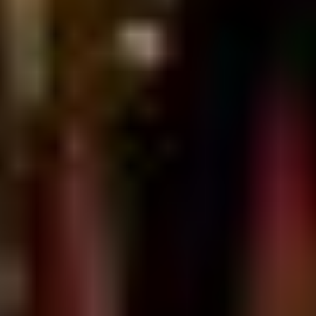
Erid: 2VtzqukHk1d
Призовой квиз от БЕТСИТИ
Проверьте знания об истории Лиги чемпионов и заберите
подарок
* Бонус зачисляется в виде фрибета на сумму до 1500 рублей.
Фрибет – бонусные средства, зачисляемые Участнику Акции
на бонусный счёт, по факту выполнения условий.
Информация об организаторе основанных на риске игр, пари,
о правилах их проведения, о призовом фонде таких игр, пари,
о количестве, сроках, месте и порядке получения призов или
выигрышей указана на сайте www.betcity.ru. Розыгрыш
происходит во время события.
Топы букмекеров
Смотреть всё
БК с минимальным депозитом