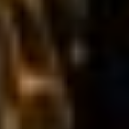
Где лучшие коэффициенты на матч?
Мы рекомендуем делать ставки в
легальных букмекерских
конторах России
. Сделать выбор вам поможет
наш рейтинг
.
Нужен ли Fan ID для посещения игры?
Да, с 2023 года паспорт болельщика требуется для посещения
всех матчей РПЛ. На Кубок России это требование пока не
распространяется.
UPD: результат
Наша ставка выиграла. «Динамо» одержало волевую
победу со счетом 3:1 благодаря голам Ярослава
Гладышева, Даниила Фомина и Федора Смолова (с
пенальти). У «Пари НН» одиннадцатиметровый удар
реализовал Денис Глушаков.