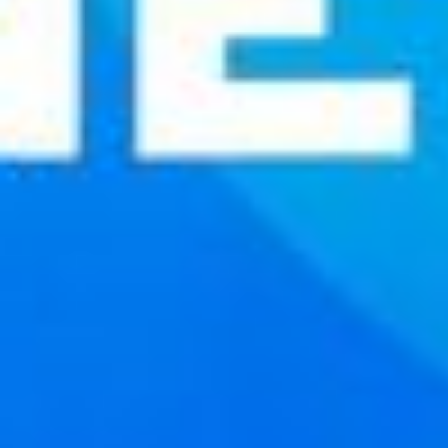
Дата
Команда 1
Счет
Команд
«Крылья
11.08.2024
2:0
«Фа
Советов»
04.08.2024
«Факел»
0:0
«Красно
30.07.2024
«Зенит»
3:0
«Фа
27.07.2024
«Факел»
0:2
«Ак
20.07.2024
«Динамо»
3:1
«Фа
Последние пять игр «Акрона»: