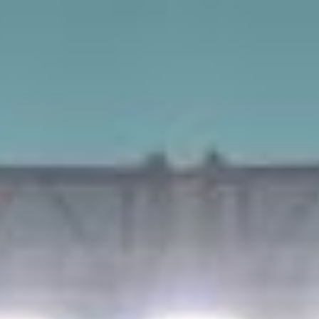
промокодом VED25