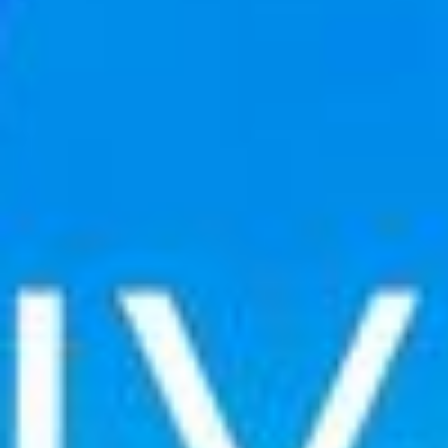
Полное содержание
Всего две недели назад “Факел” с “Акроном” соперничали в ра
домашнее поражение от новичка РПЛ?
Форма команд
Место с турнирной таблице
Прогноз на матч
ПОЛУЧИТЬ ДО 15 ТЫСЯЧ РУБЛЕЙ ОТ FONBET
Бонусы на матч
Трансляции
Составы команд
Коэффициенты букмекеров
Команда 1
Время начала
Вопросы и ответы
15.08.2024, Чт
«Факел»
(Воронеж)
20:00 МСК
П1 - 2.17
Х - 3.55