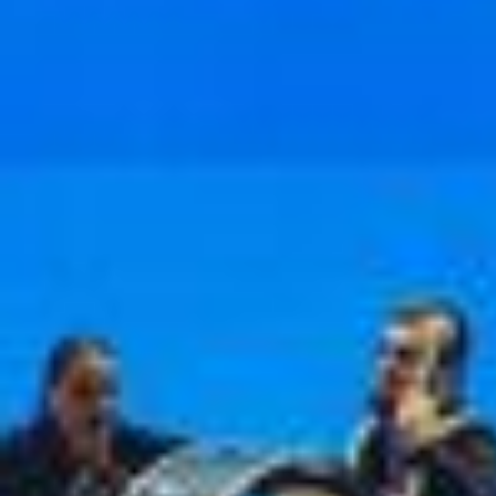
Дата
Команда 1
Счет
Коман
10.08.2024
«Оренбург»
2:2
«Акр
03.08.2024
«Акрон»
0:2
«Дина
30.07.2024
«Рубин»
4:0
«Акр
27.07.2024
«Факел»
0:2
«Акр
20.07.2024
«Локомотив»
3:2
«Акр
Место с турнирной таблице