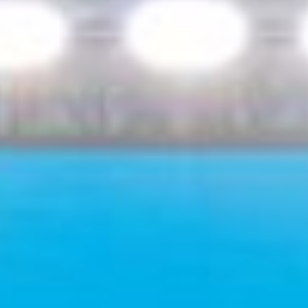
та в Мончегорске
ду
26 году
 году