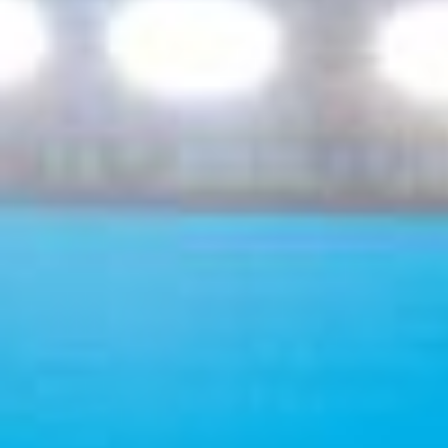
Технологии
Экология
8 августа 2026
08:28 /
Новости
Фестиваль северной культуры «Имандра» пройдет 22–23 авгус
19:09 /
Новости
Букмекер БЕТ-М обновил приветственную акцию
ТОП лучших легальных букмекерских контор России в 2026 го
Букмекеры
Лучшие букмекерские конторы для ставок на спорт в 2026 году
Букмекеры
Лучшие приложения БК для ставок на спорт
Букмекеры
Лучшие букмекерские конторы с минимальным депозитом в 20
Букмекеры
Лучшие букмекерские конторы для ставок на киберспорт в 2026
Букмекеры