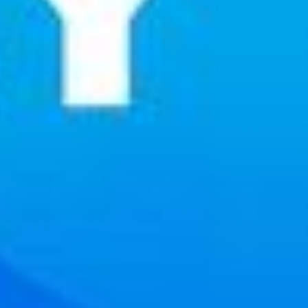
а 2
Турнир
кел»
РПЛ
дар»
РПЛ
кел»
Кубок России
рон»
РПЛ
кел»
РПЛ