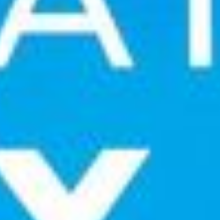
C, 2-й тур
ния
Разница голов
4-2
2-4