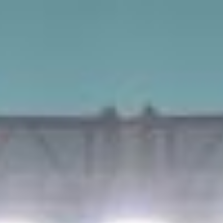
промокодом VED25