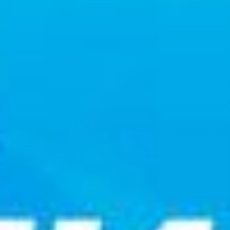
мотреть матч ЧМ-2026, прогноз, составы
 21 июня: где смотреть матч Ч