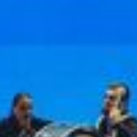
Winline
1.10
8.60
23.00
1.46
2.57
БЕТСИТИ
1.09
11.50
24.00
1.46
2.75
Испания
Один из фаворитов Кубка мира натужно стартовал в Америке. Н
Кабо-Верде Возинья стал после этого матча народным любимц
Вообще команда де ла Фуэнте зачастила с ничьими: их у Испан
«Красной фурии» обязательно нужно побеждать, чтобы успоко
Последние пять матчей сборной Испании:
Дата
Команда 1
Счет
Команда 2
15.06.2026
Испания
0:0
Кабо-Верде