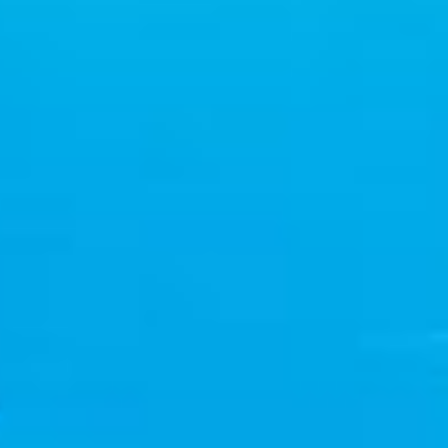
М-2026, прогноз, составы