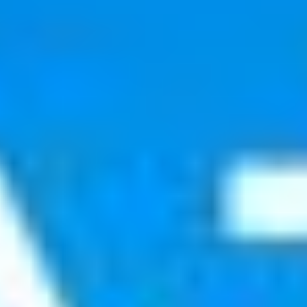
Защитник
3. Тормена
Защитник
Сандрачук
13.
Защитник
4. Диего
Защитник
Кагермазов
Защитник
31. Кайо
70. Мальцев
Защитник
Защитник
15. Оласа
4. Шумахов
Защитник
Полузащитник
53. Черников
99. Алибеков
Защитник
17.
Полузащитник
88. Кривцов
Полузащи
Крачковский
Полузащитник
10. Сперцян
9. Магомедов
Полузащит
Нападающий
8. Козлов
47. Глушков
Полузащит
Нападающий
7. Са
11. Касинтура
Нападающ
Нападающий
11. Батчи
28. Сердеров
Нападающ
Главный
Мурад
Хасанби
Главный
тренер
Мусаев
Биджиев
тренер
Коэффициенты букмекеров
Аналитики БК
PARI
дают высокие коэффициенты на победу
гостей. Поставить на этот исход можно с котировкой 7.30.