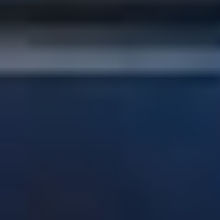
Форум
Контакты
127018, г. Москва, ул. Полковая, д. 3, стр. 1
На карте:
+7 495 956-34-58, +7 495 956-07-16
info@vedomosti.ru
Любое использование материалов допускается только при
соблюдении
правил перепечатки
и при наличии гиперссылки
на vedomosti.ru
Новости, аналитика, прогнозы и другие материалы,
представленные на данном сайте, не являются офертой или
рекомендацией к покупке или продаже каких-либо активов.
На информационном ресурсе применяются рекомендательные
технологии (информационные технологии предоставления
информации на основе сбора, систематизации и анализа
сведений, относящихся к предпочтениям пользователей сети
«Интернет», находящихся на территории Российской
Федерации).
Все права защищены © АО Бизнес Ньюс Медиа, ИНН/КПП