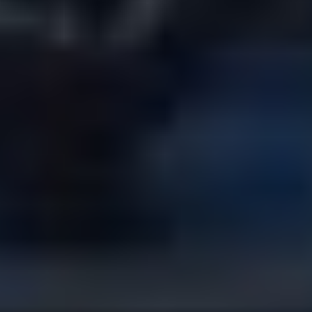
Новости
Подписка
Реклама
Справочник компаний
Об издании
Редакция
Менеджмент
Архив
Справочный центр
Наши проекты
Ведомости
Ведомости&
Город
Промышленность
Технологии
Экология
Бизнес-регата
Справочник компаний
Ведомости.СПб
Как потратить
Недвижимость
Конференции