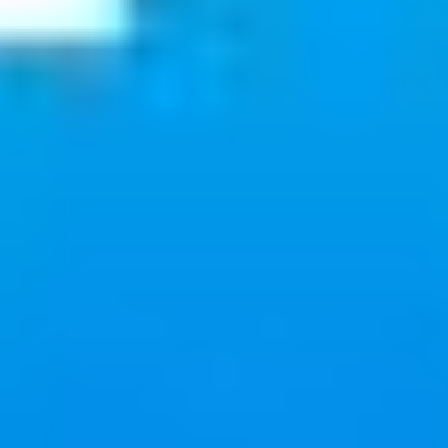
5
/5
Обзор
На сайт
Смотреть полный список
Топ букмекерских контор на iOS
5
/5
Обзор
На сайт
5
/5
Обзор
На сайт
5
/5
Обзор
На сайт
Смотреть полный список
Лучшие букмекерские конторы
5
/5
Обзор
На сайт
5
/5
Обзор
На сайт
5
/5
Обзор
На сайт
Смотреть полный список
Легальные букмекеры России