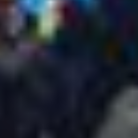
до 20 000 ₽
Бонус Мелбет до 20 000 рублей на день рождения
Получить бонус
Подробнее
481 дней 7 часов
Смотреть обзор бонуса Промокод PARI на 9999 рублей за
регистрацию и первое пополнение счета
Промокоды
Условия
9999 ₽
Промокод PARI на 9999 рублей за регистрацию и первое
пополнение счета
Получить бонус
Подробнее
LUXURY
Промокоды
147 дней 7 часов
Смотреть всё