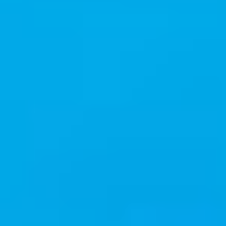
06.07.2024
«Краснодар»
3:2
Рос
«Дина
29.06.2024
«Краснодар»
2:0
(Махачка
23.06.2024
«Краснодар»
1:0
«Куба
Последние пять игр
«Динамо» (Махачкала):
Дата
Команда 1
Счет
Команд
«Дин
21.07.2024
«Химки»
1:1
(Махачк