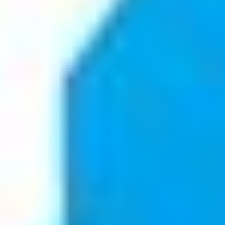
Букмекеры с лайв-ставками
5
/5
Обзор
На сайт
5
/5
Обзор
На сайт
5
/5
Обзор
На сайт
Смотреть полный список
БК с мобильной версией
5
/5
Обзор
На сайт
5
/5
Обзор
На сайт
5
/5
Обзор
На сайт
Смотреть полный список
Киберспортивные букмекеры
5
/5
Обзор
На сайт
5
/5
Обзор
На сайт