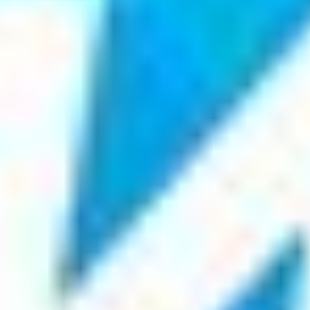
Клуб
И
В
Н
1. Зенит
1
1
0
2. Рубин
1
1
0
3. Динамо Москва
1
1
0
4. Оренбург
1
1
0
5. Локомотив
1
1
0
6. Краснодар
1
0
1
7. Динамо Махачкала
1
0
1
8. Ахмат
1
0
1
9. Химки
1
0
1
10. ЦСКА
1
0
1
11. Ростов
1
0
1
12. Акрон
1
0
0
13. Пари НН
1
0
0
14. Факел
1
0
0
15. Спартак
1
0
0
16. Крылья Советов
1
0
0