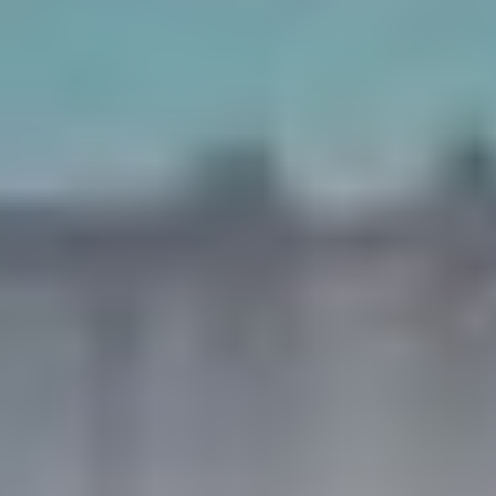
Промышленность
Технологии
Экология
6 августа 2026
08:28 /
Новости
Фестиваль северной культуры «Имандра» пройдет 22–23
августа в Мончегорске
19:09 /
Новости
Букмекер БЕТ-М обновил приветственную акцию
ТОП лучших легальных букмекерских контор России в 2026
году
Букмекеры
Лучшие букмекерские конторы для ставок на спорт в 2026
году
Букмекеры
Лучшие приложения БК для ставок на спорт
Букмекеры
Лучшие букмекерские конторы с минимальным депозитом в