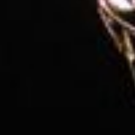
Полное содержание
В 12-м туре английской Премьер-лиги ярко выраженного “гвозд
подходит к противостоянию в Манчестере. Первая команда АПЛ
Форма команд
начинающему беттору.
Место в турнирной таблице
Прогноз на матч
Бонусы на матч
Получить до 25 000 рублей от PARI
Трансляции
Составы команд
Коэффициенты букмекеров
Команда 1
Время начала
Вопросы и ответы
23.11.2024, Сб
«Манчестер Сити»
20:30 МСК