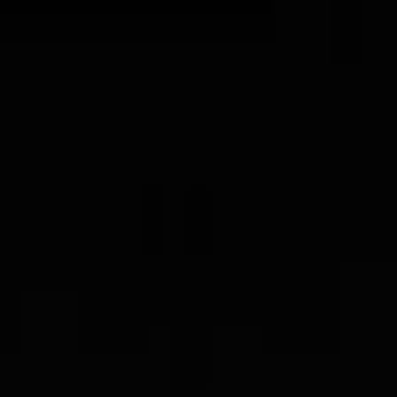
промокодом VED25