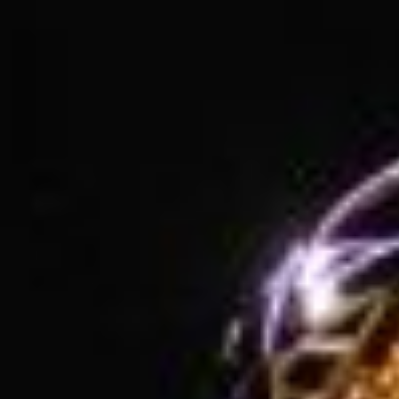
Главная
Прогнозы
Манчестер Сити — Тоттенхэм, 23 ноября: где
Манчестер Сити — Тоттенхэм, 
Обновлено:
21 ноября 2024, 12:20
Чемпион Англии наконец выйдет из пике?
Валентин Васильев