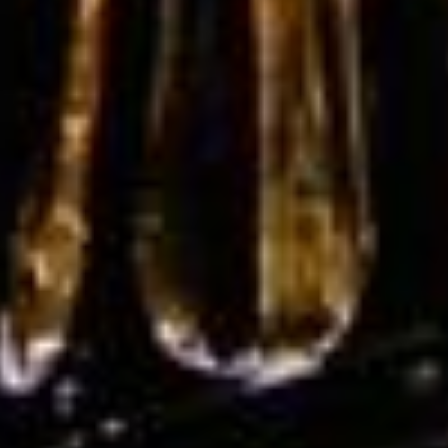
манда 2
Турнир
Ипсвич»
АПЛ
ттенхэм»
Лига Европы
«Астон
АПЛ
Вилла»
нчестер
Кубок лиги
Сити»
ттенхэм»
АПЛ