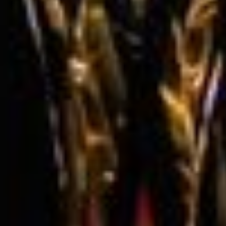
П2 - 5.80
Разница
жения
голов
245-224
224-245