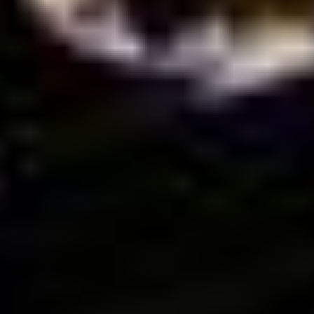
Получить бонус
Подробнее
326 дней 9 часов
Смотреть обзор бонуса Бонус БК PARI до 5000 рублей за
регистрацию и депозит
Фрибеты за депозит
Условия
до 5000 ₽
Бонус БК PARI до 5000 рублей за регистрацию и депозит
Получить бонус
Подробнее
145 дней 9 часов
Смотреть обзор бонуса Бонус Мелбет до 20 000 рублей на
день рождения
Акции
Условия