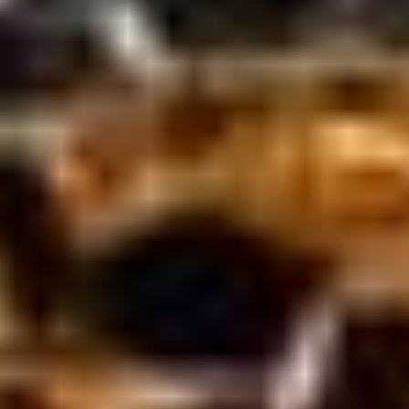
Бонусы на матч
Сумма
Букмекер
Вид бонуса
бонуса
До 15 тысяч
«Фонбет»
Приветственный
рублей
До 3 тысяч
Приветственный,
Winline
рублей
без депозита
До 7 тысяч
«Бетбум»
Приветственный
рублей
ЛУЧШИЕ БОНУСЫ НА ФУТБОЛ!
Трансляции
По ТВ игру в Оренбурге покажет канал
«Матч Премьер»
.