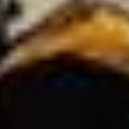
3. ЦСКА
5
3
2
0
11-4
11
4. Рубин
5
3
1
1
8-8
10
5. Балтика
5
2
3
0
9-5
9
6. Крылья Советов
5
2
2
1
9-6
8
7. Ахмат
5
2
0
3
5-6
6
8. Акрон
5
1
3
1
8-5
6
9. Зенит
5
1
3
1
7-7
6
10. Оренбург
5
1
2
2
5-6
5
11. Динамо Махачкала
5
1
2
2
3-5
5
12. Динамо Москва
5
1
2
2
4-6
5
13. Спартак
5
1
2
2
6-10
5
14. Ростов
5
1
0
4
3-8
3
15. Пари НН
5
1
0
4
4-9
3
16. Сочи
5
0
1
4
3-15
1
Прогноз на матч