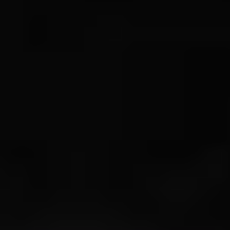
История матчей:
Разница
Действие
Победы
Ничьи
Поражения
голов
«Оренбург»
7
3
8
23-29
«Ахмат»
8
3
7
29-23
Последние пять матчей
«Оренбурга»:
Дата
Команда 1
Счет
Команда 2
Турнир
17.08.2025
«Акрон»
1:2
«Оренбург»
РПЛ
Кубок
13.08.2025
«Оренбург»
2:1
«Ахмат»
России