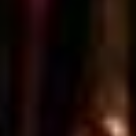
5
/5
Обзор
На сайт
5
/5
Обзор
На сайт
5
/5
Обзор
На сайт
Смотреть полный список
Топ букмекерских контор на iOS
5
/5
Обзор
На сайт
5
/5
Обзор
На сайт
5
/5
Обзор
На сайт
Смотреть полный список
Лучшие букмекерские конторы
5
/5
Обзор
На сайт
5
/5
Обзор
На сайт
5
/5
Обзор
На сайт