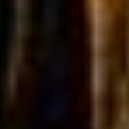
Реклама 18+ / ООО «ПАРИ»
Бонус для новых игроков — до 25000 рублей.
Реклама 18+ / ООО «ПАРИ»
Erid: 2VtzqwBJZPn
Смотреть обзор бонуса Промокод PARI на сумму до 25 000
рублей за регистрацию и депозит
Промокоды
Условия