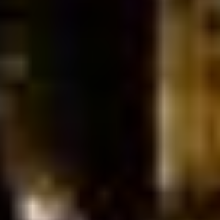
до 25 000 ₽
Промокод PARI на сумму до 25 000 рублей за регистрацию и
депозит
Получить бонус
Подробнее
VED25
Промокоды
145 дней 9 часов
Смотреть обзор бонуса Бонус до 25 000 рублей от Марафона
за регистрацию и депозит
Фрибеты за депозит
Условия
до 25 000 ₽
Бонус до 25 000 рублей от Марафона за регистрацию и
депозит