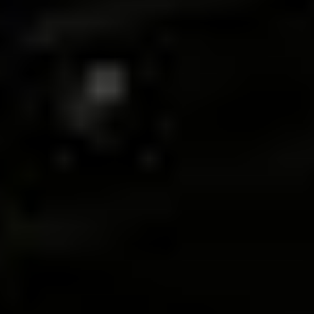
до 20 000 ₽
Бонус Мелбет до 20 000 рублей на день рождения
Получить бонус
Подробнее
479 дней 9 часов
Смотреть обзор бонуса Промокод PARI на 9999 рублей за
регистрацию и первое пополнение счета
Промокоды
Условия
9999 ₽
Промокод PARI на 9999 рублей за регистрацию и первое
пополнение счета
Получить бонус
Подробнее