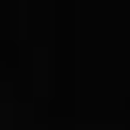
Составы команд
Время
Коэффициенты букмекеров
Команда 1
Команда 2
начала
Вопросы и ответы
22.08.2025,
«Ахмат»
Пт
«Оренбург»
(Грозный)
18:00 МСК
П1 - 3.50
Х - 3.35
П2 - 2.13
Турнир:
чемпионат России по футболу, 6-й тур
Стадион:
«Газовик»
(Оренбург)
Судьи:
еще не определены
Форма команд