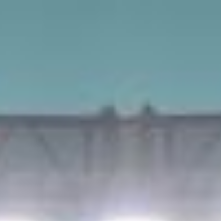
промокодом VED25