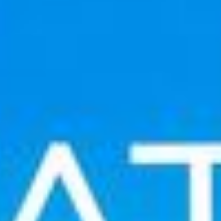
апланировано четыре матча. В Казани сразятся «Рубин» и «Крыл
Команда 2
Крылья Советов»
(Самара)
П2 - 4.20