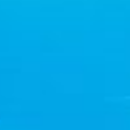
 прогноз, составы