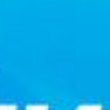
реть матч РПЛ, прогноз, составы
тября: где смотреть матч РПЛ,