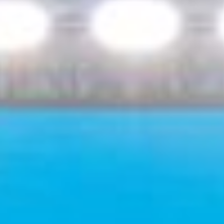
та в Мончегорске
ду
26 году
 году