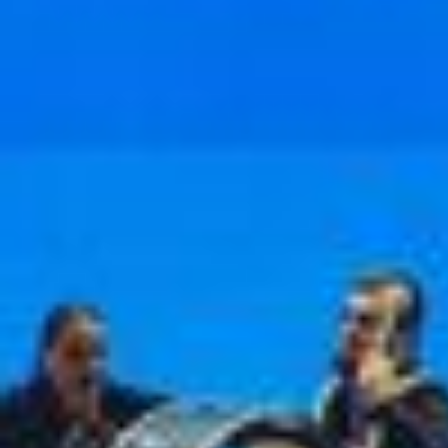
Дата
Команда 1
Счет
01.10.2025
«Крылья Советов»
3:3, пен. 5:
26.09.2025
«Крылья Советов»
2:3
21.09.2025
«Спартак»
2:1
17.09.2025
«Крылья Советов»
1:2
14.09.2025
«Крылья Советов»
2:0
Место в турнирной таблице
Перед очной встречей соперники занимают соседние места в таб