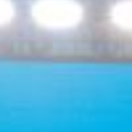
Технологии
Экология
8 августа 2026
08:28 /
Новости
Фестиваль северной культуры «Имандра» пройдет 22–23 авгус
19:09 /
Новости
Букмекер БЕТ-М обновил приветственную акцию
ТОП лучших легальных букмекерских контор России в 2026 го
Букмекеры
Лучшие букмекерские конторы для ставок на спорт в 2026 году
Букмекеры
Лучшие приложения БК для ставок на спорт
Букмекеры
Лучшие букмекерские конторы с минимальным депозитом в 20
Букмекеры
Лучшие букмекерские конторы для ставок на киберспорт в 2026
Букмекеры