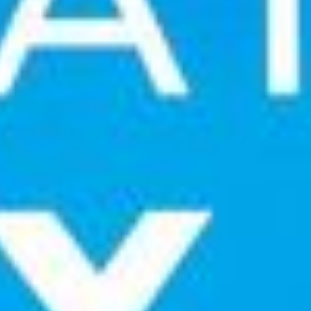
29
33
33 (27)
0
4
175
177
Левша