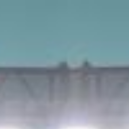
промокодом VED25