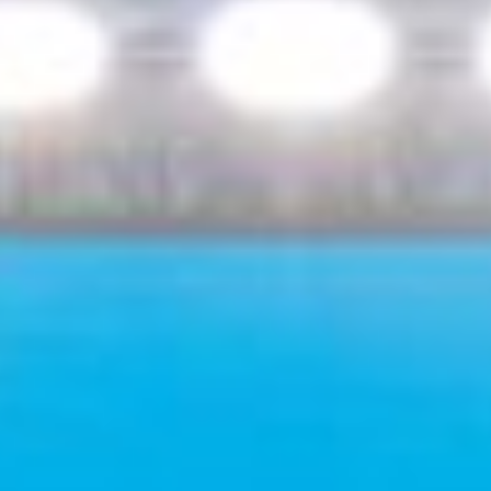
та в Мончегорске
ду
26 году
 году