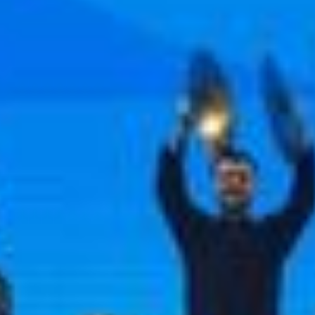
ое
Полный бой
ние
1,37
цовским интеллектом. Он техничен, прекрасно двигается, грам
и высоким нокаутирующим потенциалом. Однако два последних 
е поединки обнажили проблемы мексиканца на фоне качественн
анца явным фаворитом. Ждем его победу, но быстрой развязки н
рывать его за счет техники и тактики. Коэффициенты вынуждаю