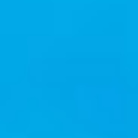
3-й круг: Арина Соболенко (Беларусь, 1) — 6:3, 6:2
1/4 финала: Линда Носкова (Чехия) — 7:6 (7:4), 6:4
1/2 финала: Каролина Мухова (Чехия, 14) — 6:4, 6:7
(4:7), 6:3
Мирра Андреева (17 лет, 14-я ракетка мира, 12-й номер
посева)
1-й круг: Элина Аванесян (Армения) — 6:2, 6:1
2-й круг: Маркета Вондроушова (Чехия) — 7:5, 6:0
3-й круг: Питон Стирнс (США) — 6:1, 6:1
1/4 финала: Ига Швёнтек (Польша, 2) — 6:3, 6:3
1/2 финала: Елена Рыбакина (Казахстан, 6) — 6:4, 4:6,
6:3
Клара Таусон
Бывшая первая ракетка мира среди юниоров. Выиграла три
турнира WTA, все — на харде. В нынешнем сезоне взяла
титул в Окленде, на Australian Open вылетела в третьем круге.