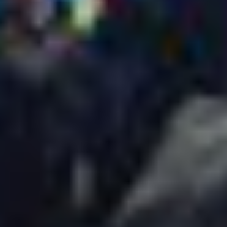
loading
Фестиваль северной культуры «Имандра» пройдет 22–23
августа в Мончегорске
Новости
Букмекер БЕТ-М обновил приветственную акцию
Новости
На UTLC CUP-2026 сыграют команды из России, Бразилии,
Сербии, Беларуси и Казахстана
Новости
ЧМ-2026 в «Марафоне»: самый крупный выигрыш, рекордные
коэффициенты и другие интересные факты
Новости
Финал ЧМ-2026 стал самым крупным по обороту и прибыли
букмекеров матчем в году
Новости
«Зенит» — чемпион, «Спартак» — первый клуб Москвы,
лучшие бомбардиры — Кордоба и Тюкавин
Новости
Карту болельщика превратят в цифровую экосистему.
Главный приз за прогнозы – электромобиль
Новости
Матч «Ротор» — «СКА-Хабаровск» стал самым крупным по
обороту букмекеров во 2-м туре Лиги PARI
Новости
БЕТСИТИ организовал на «ВТБ Арене» мероприятие к
финалу ЧМ-2026