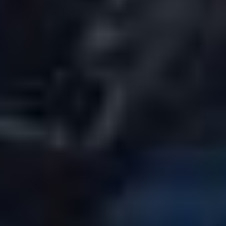
Новости
Подписка
Реклама
Справочник компаний
Об издании
Редакция
Менеджмент
Архив
Справочный центр
Наши проекты
Ведомости
Ведомости&
Город
Промышленность
Технологии
Экология
Бизнес-регата
Справочник компаний
Ведомости.СПб
Как потратить
Недвижимость
Конференции