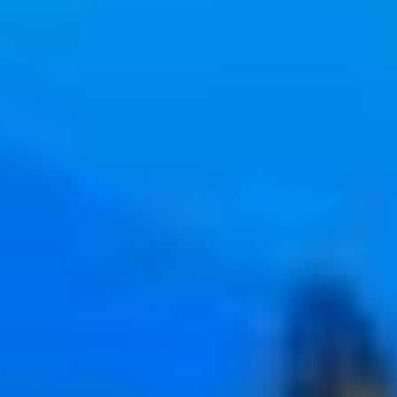
депозит
Получить бонус
Подробнее
VED25
Промокоды
148 дней 7 часов
Смотреть обзор бонуса Бонус до 25 000 рублей от Марафона
за регистрацию и депозит
Фрибеты за депозит
Условия
до 25 000 ₽
Бонус до 25 000 рублей от Марафона за регистрацию и
депозит
Получить бонус
Подробнее
329 дней 7 часов
Смотреть обзор бонуса Бонус БК PARI до 5000 рублей за