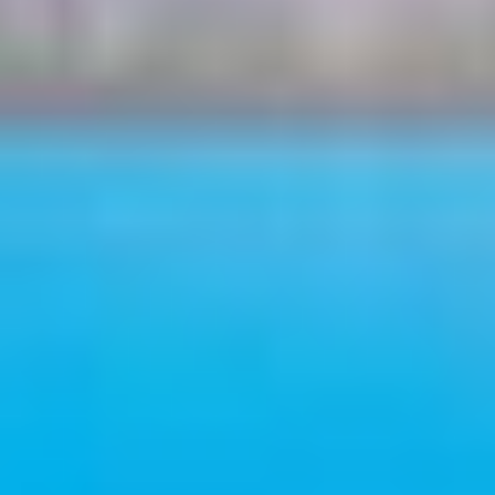
Александр Бокулёв
Полное содержание
В субботу, 22 февраля, Мирра Андреева выступит в финале
хардового турнира WTA 1000 в Дубае. Её соперницей по
Турнирная сетка
решающему матчу будет датчанка Клара Таусон. Сумеет ли
Клара Таусон
россиянка выиграть второй титул в карьере в одиночном
Мирра Андреева
разряде?
Личные встречи
Ставки на исход