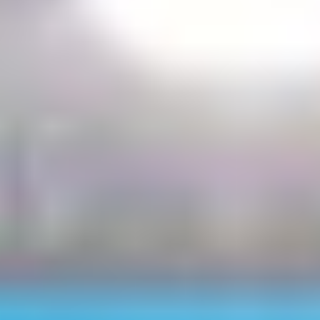
Александр Бокулёв
Янг Бойз - Манчестер Сити
Полное содержание
В третьем туре группового этапа Лиги чемпионов УЕФА
английский «Манчестер Сити» сыграет на выезде со
Место в турнирной таблице
швейцарским «Янг Бойзом». Ставим на легкую победу
Прогноз на матч
действующих триумфаторов турнира?
Бонусы на матч
Трансляции