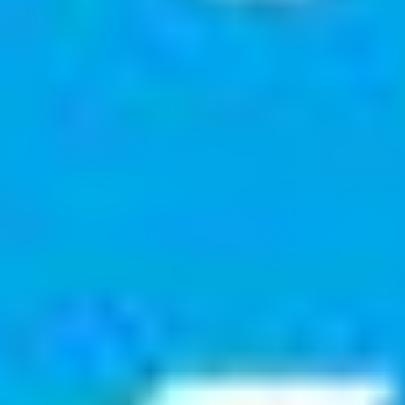
Фрибет – бонусные средства, зачисляемые Участнику Акции
на бонусный счёт, по факту выполнения условий.
Информация об организаторе основанных на риске игр, пари,
о правилах их проведения, о призовом фонде таких игр, пари,
о количестве, сроках, месте и порядке получения призов или
выигрышей указана на сайте www.betcity.ru. Розыгрыш
происходит во время события.
Топы букмекеров
Смотреть всё
БК с минимальным депозитом
5
/5
Обзор
На сайт
5
/5
Обзор
На сайт
5
/5
Обзор
На сайт
Смотреть полный список
Букмекеры с бонусами