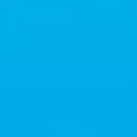
Ранее команды не проводили очных встреч.
Последние пять игр
«Янг Бойз»:
Дата
Команда 1
Счет
Команд
21.10.2023
«Янг Бойз»
0:0
«Цюр
08.10.2023
«Янг Бойз»
3:0
«Базе
«Црвена
04.10.2023
2:2
«Янг Бо
Звезда»
30.09.2023
«Грассхоппер»
0:1
«Янг Бо