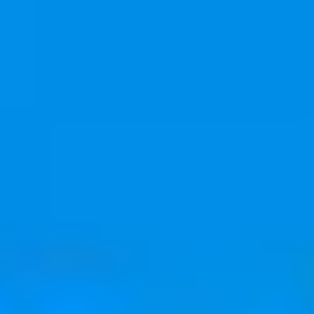
Позиция
«Янг Бойз»
Сити»
Вратарь
1. Расьоппи
31. Эдерсон
Защитник
27. Блюм
2. Уокер
Защитник
13. Али
25. Аканджи
Защитник
23. Бенито
24. Гвардиол
Защитник
21. Гарсия
16. Родри
Полузащитник
20. Ньясс
5. Стоунз
Полузащитник
30. Лаупер
47. Фоден
Полузащитник
77. Монтейру
11. Доку
Полузащитник
7. Угринич
19. Альварес
Нападающий
15. Элиа
20. Силва
Нападающий
18. Нсаме
9. Холанд
Главный тренер
Рафаэль Вики
Хосеп Гвардиола
Коэффициенты букмекеров
Победа «Янг
Действие
Ничья
Бойз»
«Бетсити»
15,50
7,80