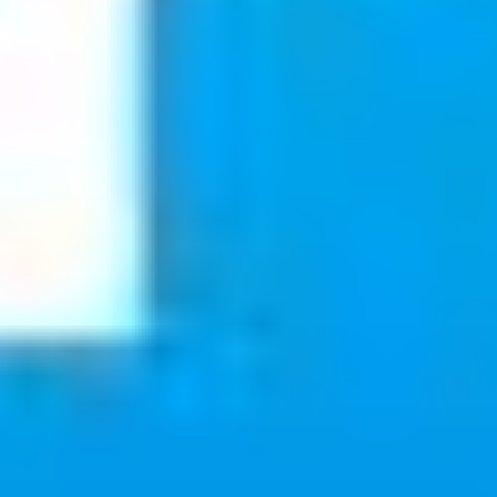
5
/5
Обзор
На сайт
Смотреть полный список
Киберспортивные букмекеры
5
/5
Обзор
На сайт
5
/5
Обзор
На сайт
5
/5
Обзор
На сайт
Смотреть полный список
Топ букмекерских контор на iOS
5
/5
Обзор
На сайт
5
/5
Обзор
На сайт
5
/5
Обзор
На сайт
Смотреть полный список
Лучшие букмекерские конторы