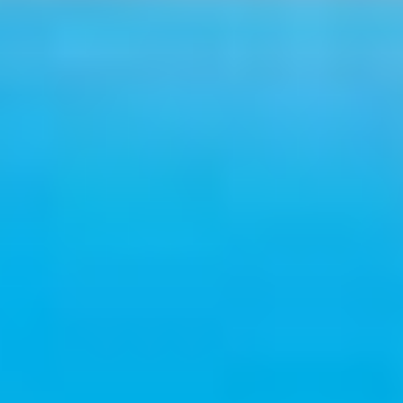
Составы команд
Коэффициенты букмекеров
Команда 1
Время начала
Вопросы и ответы
UPD: результат
25.10.2023, Ср
«Янг Бойз» (Берн,
«
Швейцария)
(М
22:00 МСК
П1 - 14,00
Х - 7,39
Турнир:
Лига чемпионов УЕФА, группа G, третий тур
Стадион:
«Ванкдорф»
(Берн, Швейцария)
Судьи:
Мортен Крог (главный арбитр), Деннис Расмуссен,
Стеффен Бек Брамсен (ассистенты), Петер Кьерсгор-Андерсен
(резервный). Все - Дания
История матчей: