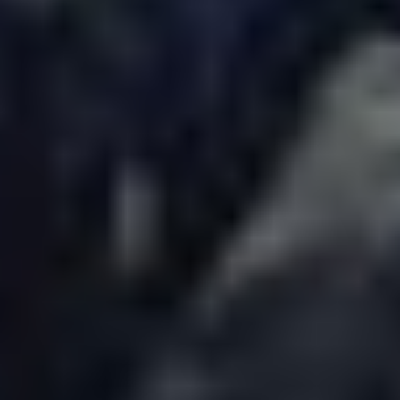
9999 ₽
Промокод PARI на 9999 рублей за регистрацию и первое
пополнение счета
Получить бонус
Подробнее
LUXURY
Промокоды
147 дней 10 часов
Смотреть всё
loading
Фестиваль северной культуры «Имандра» пройдет 22–23
августа в Мончегорске
Новости
Букмекер БЕТ-М обновил приветственную акцию
Новости
На UTLC CUP-2026 сыграют команды из России, Бразилии,
Сербии, Беларуси и Казахстана
Новости
ЧМ-2026 в «Марафоне»: самый крупный выигрыш, рекордные
коэффициенты и другие интересные факты
Новости
Финал ЧМ-2026 стал самым крупным по обороту и прибыли
букмекеров матчем в году
Новости
«Зенит» — чемпион, «Спартак» — первый клуб Москвы,
лучшие бомбардиры — Кордоба и Тюкавин