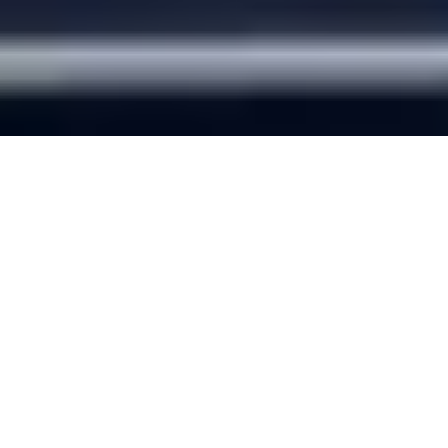
Электронная почта:
news@vedomosti.ru
Телефон:
+7 495 956-34-58
Сайт использует IP адреса, cookie и данные геолокации
Пользователей сайта, условия использования содержатся в
Политике по защите персональных данных