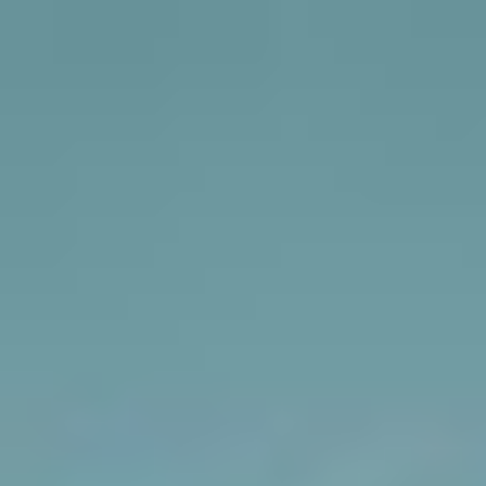
Партнерский проект
Партнерский проект
Получить бонус
Бонус для новых игроков – до 25000₽ за пополнение счёта с
промокодом VED25
Реклама / ООО «БК «ПАРИ» 18+
Erid: 2Vtzqvh9oV2
Ведомости
Ведомости&
Город