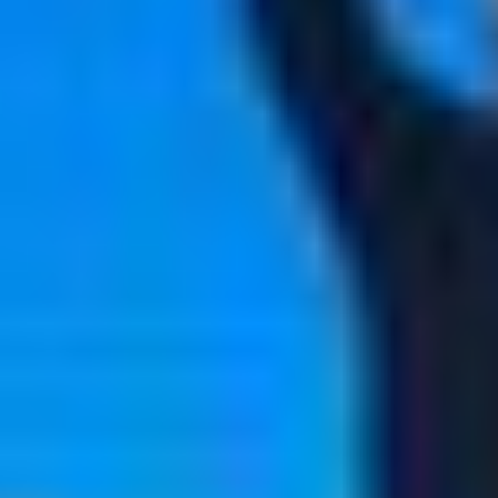
до 25 000 ₽
Бонус до 25 000 рублей от Марафона за регистрацию и
депозит
Получить бонус
Подробнее
328 дней 10 часов
Смотреть обзор бонуса Бонус БК PARI до 5000 рублей за
регистрацию и депозит
Фрибеты за депозит
Условия
до 5000 ₽
Бонус БК PARI до 5000 рублей за регистрацию и депозит
Получить бонус
Подробнее
147 дней 10 часов
Смотреть обзор бонуса Бонус Мелбет до 20 000 рублей на
день рождения
Акции
Условия