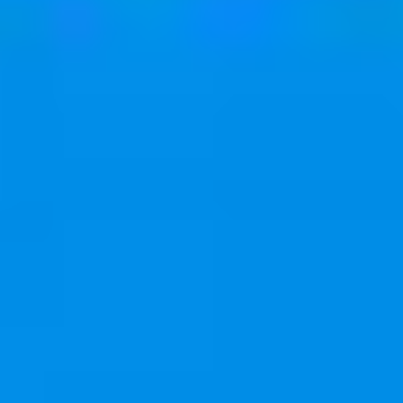
Реги
«Лига Ставок»
Видеотрансляция
БК
«Чемпионат»
Текстовая
-
КАК СТАВИТЬ ВО ВРЕМЯ ТРАНСЛЯЦИИ? ЛУЧШИЕ БУКМЕКЕРЫ С ЛАЙ
Составы команд
Потери
«Янг Бойз»: Имери (травма)
«Манчестер Сити»: Де Брюйне, Штеффен (оба - травмы)
Ориентировочные стартовые составы на матч «Янг Бойз»
- «Манчестер Сити»:
«Манчестер