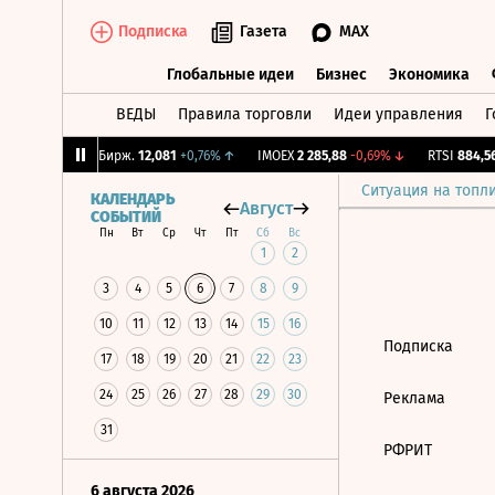
Подписка
Газета
MAX
Глобальные идеи
Бизнес
Экономика
ВЕДЫ
Правила торговли
Идеи управления
Г
Глобальные идеи
Бизнес
Экономик
,83%
↓
CNY Бирж.
12,081
+0,76%
↑
IMOEX
2 285,88
-0,69%
↓
RTSI
884,56
Ситуация на топл
КАЛЕНДАРЬ
Август
СОБЫТИЙ
Пн
Вт
Ср
Чт
Пт
Сб
Вс
1
2
3
4
5
6
7
8
9
10
11
12
13
14
15
16
Подписка
17
18
19
20
21
22
23
24
25
26
27
28
29
30
Реклама
31
РФРИТ
6 августа 2026