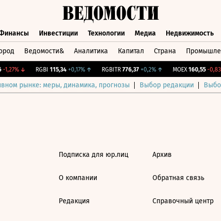
Финансы
Инвестиции
Технологии
Медиа
Недвижимость
ород
Ведомости&
Аналитика
Капитал
Страна
Промышле
а
Финансы
Инвестиции
Технологии
Медиа
Недвижимос
-1,27%
↓
RGBI
115,34
+0,17%
↑
RGBITR
776,37
+0,2%
↑
MOEX
160,55
-0,83
ивном рынке: меры, динамика, прогнозы
Выбор редакции
Выбо
Подписка для юр.лиц
Архив
О компании
Обратная связь
Редакция
Справочный центр