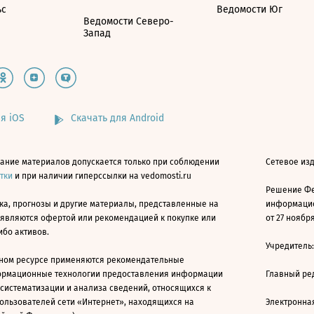
ьс
Ведомости Юг
Ведомости Северо-
Запад
я iOS
Скачать для Android
ание материалов допускается только при соблюдении
Сетевое изд
атки
и при наличии гиперссылки на vedomosti.ru
Решение Фе
ка, прогнозы и другие материалы, представленные на
информацио
 являются офертой или рекомендацией к покупке или
от 27 ноября
ибо активов.
Учредитель
ном ресурсе применяются рекомендательные
ормационные технологии предоставления информации
Главный ре
 систематизации и анализа сведений, относящихся к
ользователей сети «Интернет», находящихся на
Электронна