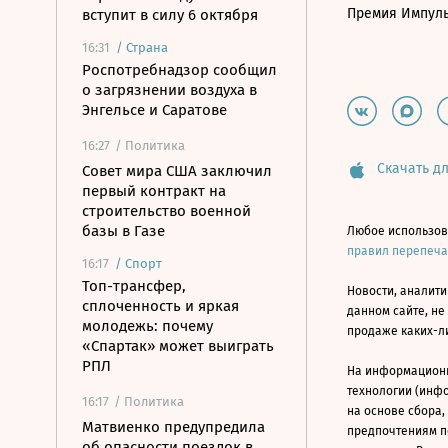
Премия Импул
вступит в силу 6 октября
16:31
/
Страна
Роспотребнадзор сообщил
о загрязнении воздуха в
Энгельсе и Саратове
16:27
/ Политика
Скачать дл
Совет мира США заключил
первый контракт на
строительство военной
базы в Газе
Любое использов
правил перепеч
16:17
/
Спорт
Топ-трансфер,
Новости, аналити
сплоченность и яркая
данном сайте, не
молодежь: почему
продаже каких-л
«Спартак» может выиграть
РПЛ
На информацион
технологии (инф
16:17
/ Политика
на основе сбора,
Матвиенко предупредила
предпочтениям п
об опасности поездок в