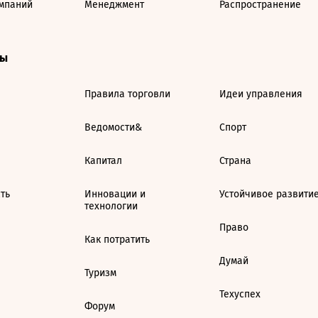
мпаний
Менеджмент
Распространение
ты
Правила торговли
Идеи управления
Ведомости&
Спорт
Капитал
Страна
ть
Инновации и
Устойчивое развити
технологии
Право
Как потратить
Думай
Туризм
Техуспех
Форум