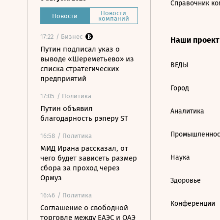
Справочник ко
Новости
Новости
компаний
17:22
/ Бизнес
Наши проек
Путин подписал указ о
выводе «Шереметьево» из
ВЕДЫ
списка стратегических
предприятий
Город
17:05
/ Политика
Путин объявил
Аналитика
благодарность рэперу ST
Промышленнос
16:58
/ Политика
МИД Ирана рассказал, от
Наука
чего будет зависеть размер
сбора за проход через
Ормуз
Здоровье
16:46
/ Политика
Конференции
Соглашение о свободной
торговле между ЕАЭС и ОАЭ