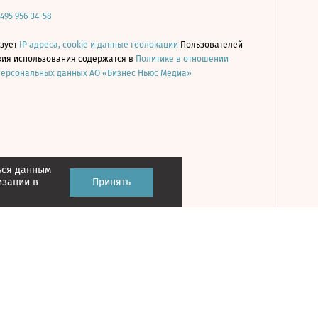
 495 956-34-58
ьзует
IP адреса, cookie и данные геолокации
Пользователей
овия использования содержатся в
Политике в отношении
персональных данных АО «Бизнес Ньюс Медиа»
ься данным
Принять
изации в