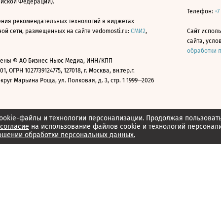
ийской Федерации).
Телефон:
+7
ния рекомендательных технологий в виджетах
й сети, размещенных на сайте vedomosti.ru:
СМИ2
,
Сайт испол
сайта, усл
обработки 
ены © АО Бизнес Ньюс Медиа, ИНН/КПП
01, ОГРН 1027739124775, 127018, г. Москва, вн.тер.г.
уг Марьина Роща, ул. Полковая, д. 3, стр. 1 1999—2026
ookie-файлы и технологии персонализации. Продолжая пользоват
согласие
на использование файлов cookie и технологий персонал
ошении обработки персональных данных.