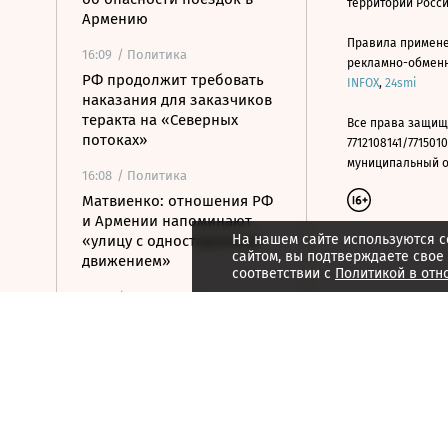
территории Росс
Армению
Правила примене
16:09
/ Политика
рекламно-обменно
РФ продолжит требовать
INFOX
,
24smi
наказания для заказчиков
теракта на «Северных
Все права защищ
потоках»
7712108141/7715010
муниципальный окр
16:08
/ Политика
Матвиенко: отношения РФ
и Армении напоминают
На нашем сайте используются c
«улицу с односторонним
сайтом, вы подтверждаете свое
движением»
соответствии с
Политикой в отн
15:59
/ Политика
Ливан и Израиль хотят
вынести в СБ ООН новую
резолюцию по югу страны
15:50
/ Бизнес
Росатом и РКФР подписали
соглашение о