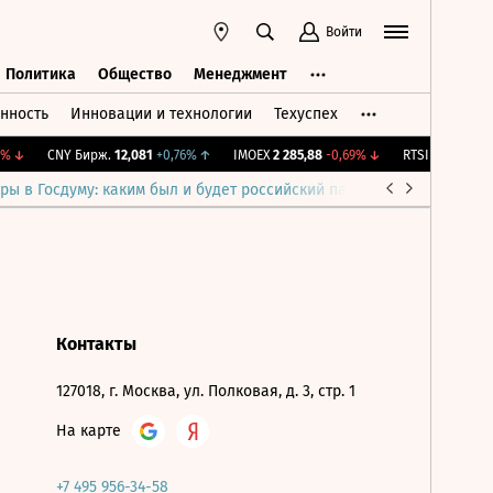
Войти
Политика
Общество
Менеджмент
нность
Инновации и технологии
Техуспех
ть
Политика
Общество
Менеджмент
%
↓
CNY Бирж.
12,081
+0,76%
↑
IMOEX
2 285,88
-0,69%
↓
RTSI
884,56
-1,2
ры в Госдуму: каким был и будет российский парламент
Война н
Контакты
127018, г. Москва, ул. Полковая, д. 3, стр. 1
На карте
+7 495 956-34-58