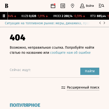
Войти
46
-1,84%
↓
KUZB
0,028
-1,91%
↓
IMOEX
2 288,14
-0,59%
↓
RTSI
885,44
-1,1
Ситуация на топливном рынке: меры, динамика, прогнозы
Выб
404
Возможно, неправильная ссылка. Попробуйте найти
статью по названию или
сообщите нам об ошибке
Сейчас ищут:
Найти
Расширенный поиск
ПОПУЛЯРНОЕ