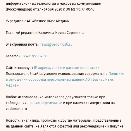
информационных технологий и массовых коммуникаций
(Роскомнадзор) от 27 ноября 2020 г. ЭЛ № ФС 77-79546
Учредитель: АО «Бизнес Ньюс Медиа»
Главный редактор: Казьмина Ирина Сергеевна
Электронная почта:
news@vedomosti.ru
Телефон:
+7 495 956-34-58
Сайт использует
IP адреса, cookie и данные геолокации
Пользователей сайта, условия использования содержатся в
Политике
в отношении обработки персональных данных АО «Бизнес Ньюс
Медиа»
Любое использование материалов допускается только при
соблюдении
правил перепечатки
и при наличии гиперссылки на
vedomosti.ru
Новости, аналитика, прогнозы и другие материалы, представленные
на данном сайте, не являются офертой или рекомендацией к покупке