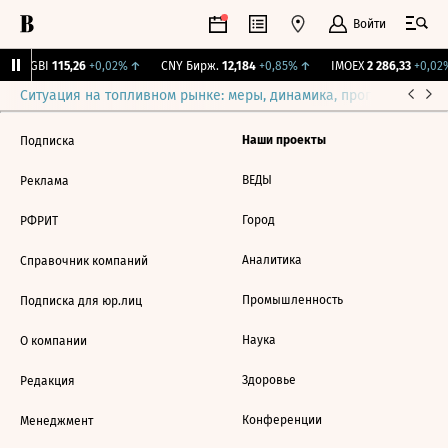
Войти
RGBI
115,26
+0,02%
↑
CNY Бирж.
12,184
+0,85%
↑
IMOEX
2 286,33
+0,02%
Ситуация на топливном рынке: меры, динамика, прогнозы
Выб
Наши проекты
Подписка
ВЕДЫ
Реклама
Город
РФРИТ
Аналитика
Справочник компаний
Промышленность
Подписка для юр.лиц
Наука
О компании
Здоровье
Редакция
Конференции
Менеджмент