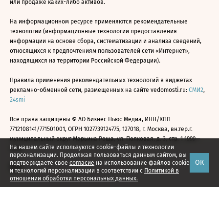
или продаже каких-либо активов.
На информационном ресурсе применяются рекомендательные
технологии (информационные технологии предоставления
информации на основе сбора, систематизации и анализа сведений,
относящихся к предпочтениям пользователей сети «Интернет»,
находящихся на территории Российской Федерации).
Правила применения рекомендательных технологий в виджетах
рекламно-обменной сети, размещенных на сайте vedomosti.ru:
СМИ2
,
24smi
Все права защищены © АО Бизнес Ньюс Медиа, ИНН/КПП
7712108141/771501001, ОГРН 1027739124775, 127018, г. Москва, вн.тер.г.
муниципальный округ Марьина Роща, ул. Полковая, д. 3, стр. 1 1999—
На нашем сайте используются cookie-файлы и технологии
2026
персонализации. Продолжая пользоваться данным сайтом, вы
ОК
подтверждаете свое
согласие
на использование файлов cookie
и технологий персонализации в соответствии с
Политикой в
отношении обработки персональных данных.