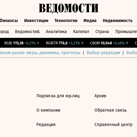
Финансы
Инвестиции
Технологии
Медиа
Недвижимость
ород
Ведомости&
Аналитика
Капитал
Страна
Промышле
а
Финансы
Инвестиции
Технологии
Медиа
Недвижимос
RGBI
115,38
+0,21%
↑
RGBITR
776,6
+0,23%
↑
CBOM
10,048
+0,48%
↑
CN
ивном рынке: меры, динамика, прогнозы
Выбор редакции
Выбо
Подписка для юр.лиц
Архив
О компании
Обратная связь
Редакция
Справочный центр