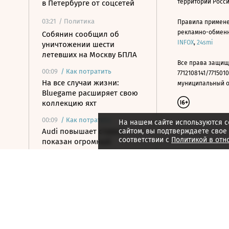
территории Росс
в Петербурге от соцсетей
03:21
/ Политика
Правила примене
рекламно-обменно
Собянин сообщил об
INFOX
,
24smi
уничтожении шести
летевших на Москву БПЛА
Все права защищ
00:09
/
Как потратить
7712108141/7715010
На все случаи жизни:
муниципальный окр
Bluegame расширяет свою
коллекцию яхт
00:09
/
Как потратить
На нашем сайте используются c
Audi повышает ставки:
сайтом, вы подтверждаете свое
соответствии с
Политикой в отн
показан огромный
кроссовер Q9
5 августа 2026
21:55
/ Авто
Росстандарт запретил
продажу ряда моделей
грузовиков Dongfeng и