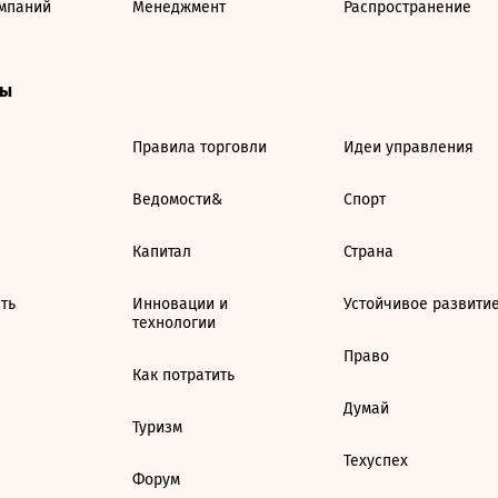
мпаний
Менеджмент
Распространение
ты
Правила торговли
Идеи управления
Ведомости&
Спорт
Капитал
Страна
ть
Инновации и
Устойчивое развити
технологии
Право
Как потратить
Думай
Туризм
Техуспех
Форум