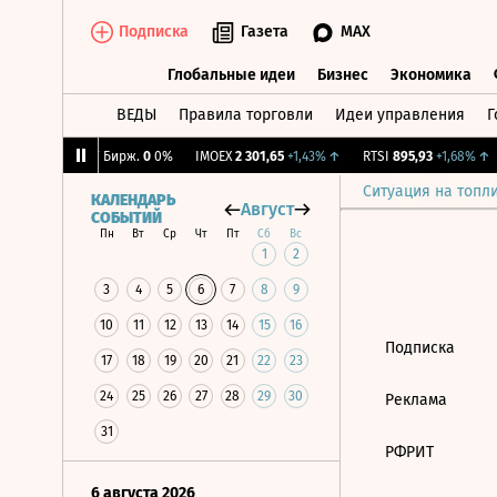
Подписка
Газета
MAX
Глобальные идеи
Бизнес
Экономика
ВЕДЫ
Правила торговли
Идеи управления
Г
Глобальные идеи
Бизнес
Экономик
,48%
↑
CNY Бирж.
0
0%
IMOEX
2 301,65
+1,43%
↑
RTSI
895,93
+1,68%
↑
Ситуация на топл
КАЛЕНДАРЬ
Август
СОБЫТИЙ
Пн
Вт
Ср
Чт
Пт
Сб
Вс
1
2
3
4
5
6
7
8
9
10
11
12
13
14
15
16
Подписка
17
18
19
20
21
22
23
24
25
26
27
28
29
30
Реклама
31
РФРИТ
6 августа 2026