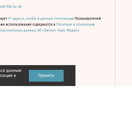
 495 956-34-58
ьзует
IP адреса, cookie и данные геолокации
Пользователей
овия использования содержатся в
Политике в отношении
персональных данных АО «Бизнес Ньюс Медиа»
ься данным
Принять
изации в