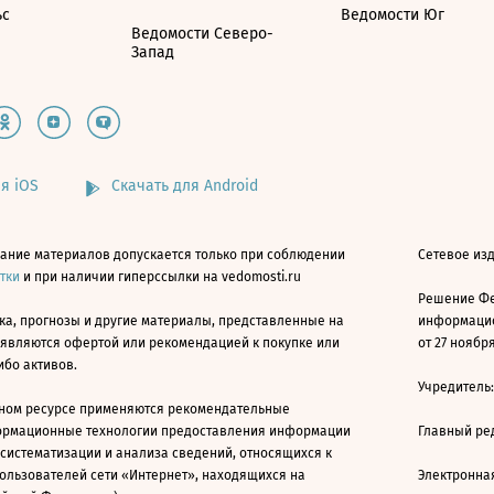
ьс
Ведомости Юг
Ведомости Северо-
Запад
я iOS
Скачать для Android
ание материалов допускается только при соблюдении
Сетевое изд
атки
и при наличии гиперссылки на vedomosti.ru
Решение Фе
ка, прогнозы и другие материалы, представленные на
информацио
 являются офертой или рекомендацией к покупке или
от 27 ноября
ибо активов.
Учредитель
ном ресурсе применяются рекомендательные
ормационные технологии предоставления информации
Главный ре
 систематизации и анализа сведений, относящихся к
ользователей сети «Интернет», находящихся на
Электронна