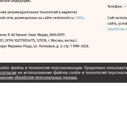
ийской Федерации).
Телефон:
+7
ния рекомендательных технологий в виджетах
й сети, размещенных на сайте vedomosti.ru:
СМИ2
,
Сайт испол
сайта, усл
обработки 
ены © АО Бизнес Ньюс Медиа, ИНН/КПП
01, ОГРН 1027739124775, 127018, г. Москва, вн.тер.г.
уг Марьина Роща, ул. Полковая, д. 3, стр. 1 1999—2026
ookie-файлы и технологии персонализации. Продолжая пользоват
согласие
на использование файлов cookie и технологий персонал
ошении обработки персональных данных.