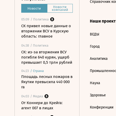
Справочник ко
Новости
Новости
компаний
05:09
/ Политика
Наши проек
СК привел новые данные о
вторжении ВСУ в Курскую
ВЕДЫ
область: главное
04:38
/ Политика
Город
СК: из-за вторжения ВСУ
погибли 640 курян, ущерб
Аналитика
превышает 0,5 трлн рублей
Промышленнос
04:23
/
Страна
Площадь лесных пожаров в
Якутии превысила 440 000
Наука
га
Здоровье
04:03
/ Медиа
От Коннери до Крейга:
Конференции
агент 007 в лицах