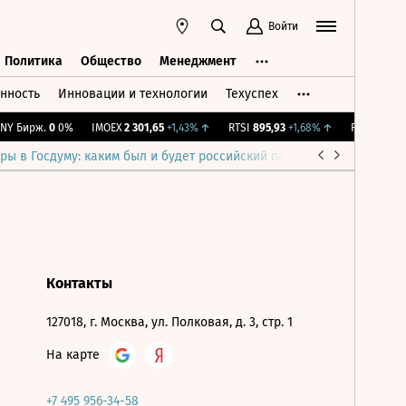
Войти
Политика
Общество
Менеджмент
нность
Инновации и технологии
Техуспех
ть
Политика
Общество
Менеджмент
Y Бирж.
0
0%
IMOEX
2 301,65
+1,43%
↑
RTSI
895,93
+1,68%
↑
RGBI
115,38
ры в Госдуму: каким был и будет российский парламент
Война н
Контакты
127018, г. Москва, ул. Полковая, д. 3, стр. 1
На карте
+7 495 956-34-58