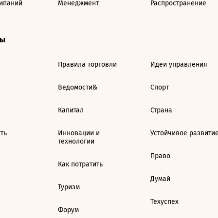
мпаний
Менеджмент
Распространение
ты
Правила торговли
Идеи управления
Ведомости&
Спорт
Капитал
Страна
ть
Инновации и
Устойчивое развити
технологии
Право
Как потратить
Думай
Туризм
Техуспех
Форум