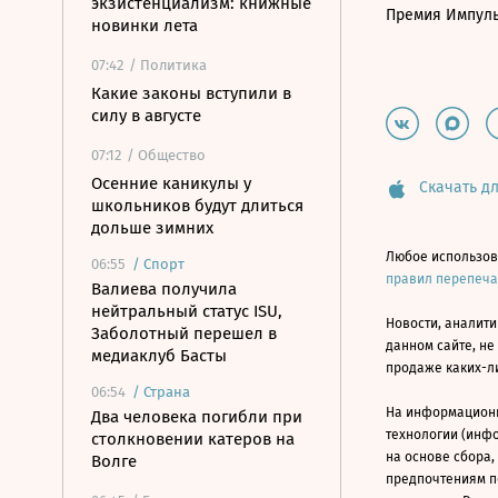
экзистенциализм: книжные
Премия Импул
новинки лета
07:42
/ Политика
Какие законы вступили в
силу в августе
07:12
/ Общество
Осенние каникулы у
Скачать дл
школьников будут длиться
дольше зимних
Любое использов
06:55
/
Спорт
правил перепеч
Валиева получила
нейтральный статус ISU,
Новости, аналити
Заболотный перешел в
данном сайте, не
медиаклуб Басты
продаже каких-л
06:54
/
Страна
На информацион
Два человека погибли при
технологии (инф
столкновении катеров на
на основе сбора,
Волге
предпочтениям п