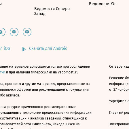
ьс
Ведомости Юг
Ведомости Северо-
Запад
я iOS
Скачать для Android
ание материалов допускается только при соблюдении
Сетевое изд
атки
и при наличии гиперссылки на vedomosti.ru
Решение Фе
ка, прогнозы и другие материалы, представленные на
информацио
 являются офертой или рекомендацией к покупке или
от 27 ноября
ибо активов.
Учредитель
ном ресурсе применяются рекомендательные
ормационные технологии предоставления информации
Главный ре
 систематизации и анализа сведений, относящихся к
ользователей сети «Интернет», находящихся на
Электронна