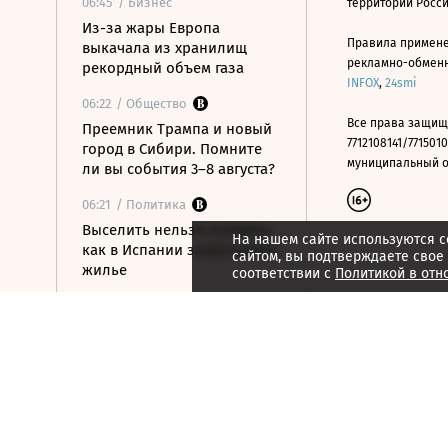
06:45
/ Бизнес
территории Росс
Из-за жары Европа
Правила примене
выкачала из хранилищ
рекламно-обменно
рекордный объем газа
INFOX
,
24smi
06:22
/ Общество
Все права защищ
Преемник Трампа и новый
7712108141/7715010
город в Сибири. Помните
муниципальный окр
ли вы события 3–8 августа?
06:21
/ Политика
Выселить нельзя оставить:
На нашем сайте используются c
как в Испании захватывают
сайтом, вы подтверждаете свое
жилье
соответствии с
Политикой в отн
06:11
/ Политика
Российские силы ПВО
утром сбили 83
беспилотника
06:01
/ Технологии
Китайские машины