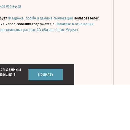
 495 956-34-58
ьзует
IP адреса, cookie и данные геолокации
Пользователей
овия использования содержатся в
Политике в отношении
персональных данных АО «Бизнес Ньюс Медиа»
ься данным
Принять
изации в