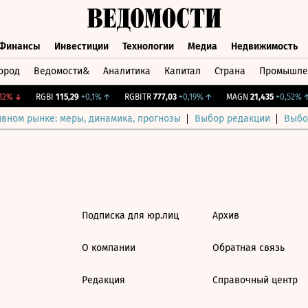
Финансы
Инвестиции
Технологии
Медиа
Недвижимость
ород
Ведомости&
Аналитика
Капитал
Страна
Промышле
а
Финансы
Инвестиции
Технологии
Медиа
Недвижимос
2%
↓
RGBI
115,29
+0,1%
↑
RGBITR
777,03
+0,19%
↑
MAGN
21,435
+0,52%
↑
ивном рынке: меры, динамика, прогнозы
Выбор редакции
Выбо
Подписка для юр.лиц
Архив
О компании
Обратная связь
Редакция
Справочный центр