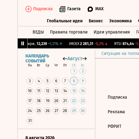
Подписка
Газета
MAX
Глобальные идеи
Бизнес
Экономика
ВЕДЫ
Правила торговли
Идеи управления
Г
Глобальные идеи
Бизнес
Экономик
52%
↑
CNY Бирж.
12,239
+1,31%
↑
IMOEX
2 281,31
-0,2%
↓
RTSI
874,64
-1,1
Ситуация на топл
КАЛЕНДАРЬ
Август
СОБЫТИЙ
Пн
Вт
Ср
Чт
Пт
Сб
Вс
1
2
3
4
5
6
7
8
9
10
11
12
13
14
15
16
Подписка
17
18
19
20
21
22
23
24
25
26
27
28
29
30
Реклама
31
РФРИТ
8 августа 2026