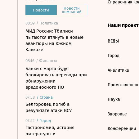
Справочник ко
Новости
Новости
компаний
08:39
/ Политика
Наши проек
МИД России: Тбилиси
пытаются втянуть в новые
ВЕДЫ
авантюры на Южном
Кавказе
Город
08:16
/ Финансы
Банки с марта будут
Аналитика
блокировать переводы при
обнаружении
Промышленнос
вредоносного ПО
07:58
/
Страна
Наука
Белгородец погиб в
результате атаки ВСУ
Здоровье
07:52
/
Город
Гастрономия, история
Конференции
литературы и