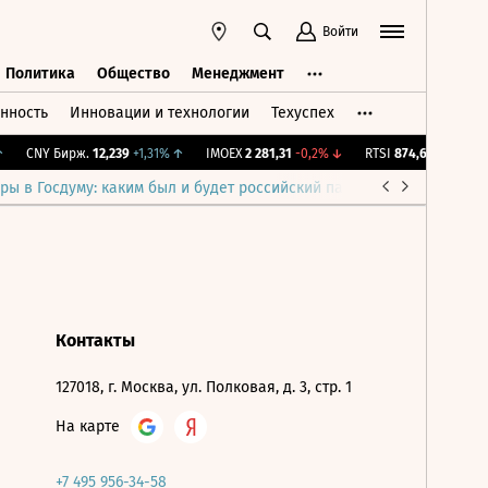
Войти
Политика
Общество
Менеджмент
нность
Инновации и технологии
Техуспех
ть
Политика
Общество
Менеджмент
CNY Бирж.
12,239
+1,31%
↑
IMOEX
2 281,31
-0,2%
↓
RTSI
874,64
-1,12%
↓
ры в Госдуму: каким был и будет российский парламент
Война н
Контакты
127018, г. Москва, ул. Полковая, д. 3, стр. 1
На карте
+7 495 956-34-58