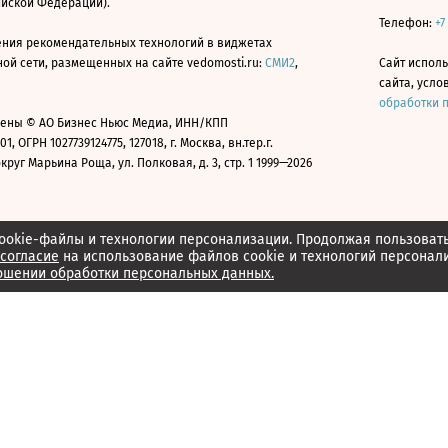
ийской Федерации).
Телефон:
+7
ния рекомендательных технологий в виджетах
й сети, размещенных на сайте vedomosti.ru:
СМИ2
,
Сайт испол
сайта, усл
обработки 
ены © АО Бизнес Ньюс Медиа, ИНН/КПП
01, ОГРН 1027739124775, 127018, г. Москва, вн.тер.г.
уг Марьина Роща, ул. Полковая, д. 3, стр. 1 1999—2026
ookie-файлы и технологии персонализации. Продолжая пользоват
согласие
на использование файлов cookie и технологий персонал
ошении обработки персональных данных.