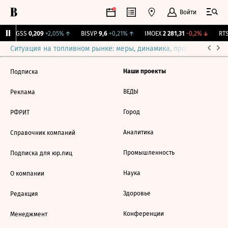
Войти
RGSS
0,209
+2,05%
↑
BISVP
9,6
+0,21%
↑
IMOEX
2 281,31
-0,2%
↓
RTS
Ситуация на топливном рынке: меры, динамика, прогнозы
Выб
Наши проекты
Подписка
ВЕДЫ
Реклама
Город
РФРИТ
Аналитика
Справочник компаний
Промышленность
Подписка для юр.лиц
Наука
О компании
Здоровье
Редакция
Конференции
Менеджмент