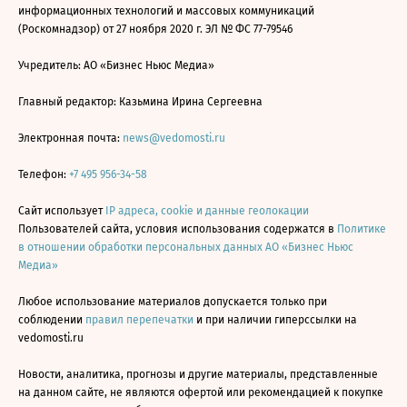
информационных технологий и массовых коммуникаций
(Роскомнадзор) от 27 ноября 2020 г. ЭЛ № ФС 77-79546
Учредитель: АО «Бизнес Ньюс Медиа»
Главный редактор: Казьмина Ирина Сергеевна
Электронная почта:
news@vedomosti.ru
Телефон:
+7 495 956-34-58
Сайт использует
IP адреса, cookie и данные геолокации
Пользователей сайта, условия использования содержатся в
Политике
в отношении обработки персональных данных АО «Бизнес Ньюс
Медиа»
Любое использование материалов допускается только при
соблюдении
правил перепечатки
и при наличии гиперссылки на
vedomosti.ru
Новости, аналитика, прогнозы и другие материалы, представленные
на данном сайте, не являются офертой или рекомендацией к покупке