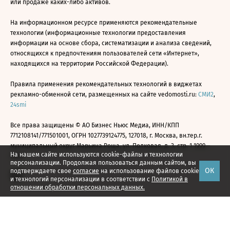
или продаже каких-либо активов.
На информационном ресурсе применяются рекомендательные
технологии (информационные технологии предоставления
информации на основе сбора, систематизации и анализа сведений,
относящихся к предпочтениям пользователей сети «Интернет»,
находящихся на территории Российской Федерации).
Правила применения рекомендательных технологий в виджетах
рекламно-обменной сети, размещенных на сайте vedomosti.ru:
СМИ2
,
24smi
Все права защищены © АО Бизнес Ньюс Медиа, ИНН/КПП
7712108141/771501001, ОГРН 1027739124775, 127018, г. Москва, вн.тер.г.
муниципальный округ Марьина Роща, ул. Полковая, д. 3, стр. 1 1999—
На нашем сайте используются cookie-файлы и технологии
2026
персонализации. Продолжая пользоваться данным сайтом, вы
ОК
подтверждаете свое
согласие
на использование файлов cookie
и технологий персонализации в соответствии с
Политикой в
отношении обработки персональных данных.