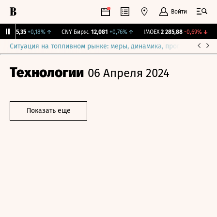
Войти
BI
115,35
+0,18%
↑
CNY Бирж.
12,081
+0,76%
↑
IMOEX
2 285,88
-0,69%
↓
R
Ситуация на топливном рынке: меры, динамика, прогнозы
Выб
Технологии
06 Апреля 2024
Показать еще