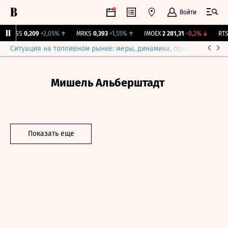
Войти
RGSS
0,209
+2,05%
↑
MRKS
0,393
+1,55%
↑
IMOEX
2 281,31
-0,2%
↓
RTSI
Ситуация на топливном рынке: меры, динамика, прогнозы
Выб
Мишель Альберштадт
Показать еще