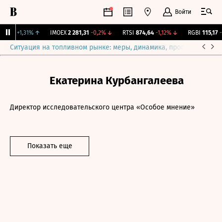
Войти
,239
+1,31%
↑
IMOEX
2 281,31
-0,2%
↓
RTSI
874,64
-1,12%
↓
RGBI
115,17
-0
Ситуация на топливном рынке: меры, динамика, прогнозы
Выб
Екатерина Курбангалеева
Директор исследовательского центра «Особое мнение»
Показать еще