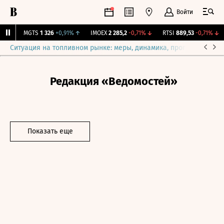
Войти
%
↓
MGTS
1 326
+0,91%
↑
IMOEX
2 285,2
-0,71%
↓
RTSI
889,53
-0,71%
↓
Ситуация на топливном рынке: меры, динамика, прогнозы
Выб
Редакция «Ведомостей»
Показать еще