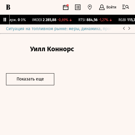
Войти
NY Бирж.
0
0%
IMOEX
2 285,88
-0,69%
↓
RTSI
884,56
-1,27%
↓
RGBI
115,39
Ситуация на топливном рынке: меры, динамика, прогнозы
Выб
Уилл Коннорс
Показать еще