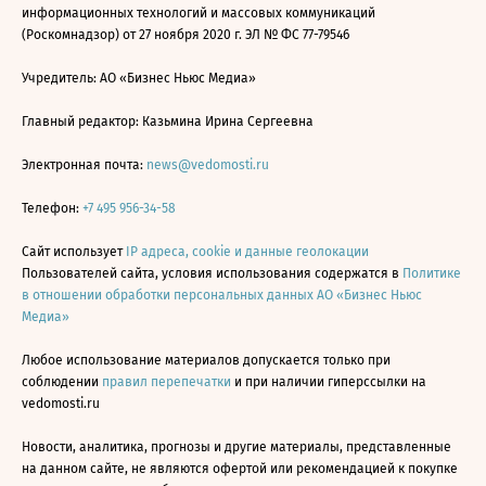
информационных технологий и массовых коммуникаций
(Роскомнадзор) от 27 ноября 2020 г. ЭЛ № ФС 77-79546
Учредитель: АО «Бизнес Ньюс Медиа»
Главный редактор: Казьмина Ирина Сергеевна
Электронная почта:
news@vedomosti.ru
Телефон:
+7 495 956-34-58
Сайт использует
IP адреса, cookie и данные геолокации
Пользователей сайта, условия использования содержатся в
Политике
в отношении обработки персональных данных АО «Бизнес Ньюс
Медиа»
Любое использование материалов допускается только при
соблюдении
правил перепечатки
и при наличии гиперссылки на
vedomosti.ru
Новости, аналитика, прогнозы и другие материалы, представленные
на данном сайте, не являются офертой или рекомендацией к покупке