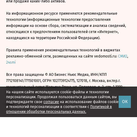
или продаже каких-либо активов.
На информационном ресурсе применяются рекомендательные
технологии (информационные технологии предоставления
информации на основе сбора, систематизации и анализа сведений,
относящихся к предпочтениям пользователей сети «Интернет»,
находящихся на территории Российской Федерации).
Правила применения рекомендательных технологий в виджетах
рекламно-обменной сети, размещенных на сайте vedomosti.ru:
СМИ2
,
24smi
Все права защищены © АО Бизнес Ньюс Медиа, ИНН/КПП
7712108141/771501001, ОГРН 1027739124775, 127018, г. Москва, вн.тер.г.
муниципальный округ Марьина Роща, ул. Полковая, д. 3, стр. 1 1999—
На нашем сайте используются cookie-файлы и технологии
2026
персонализации. Продолжая пользоваться данным сайтом, вы
ОК
подтверждаете свое
согласие
на использование файлов cookie
и технологий персонализации в соответствии с
Политикой в
отношении обработки персональных данных.