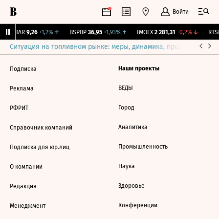
Войти
UTAR
9,26
+1,2%
↑
BSPBP
36,95
+1,93%
↑
IMOEX
2 281,31
-0,2%
↓
RTSI
Ситуация на топливном рынке: меры, динамика, прогнозы
Выб
Наши проекты
Подписка
ВЕДЫ
Реклама
Город
РФРИТ
Аналитика
Справочник компаний
Промышленность
Подписка для юр.лиц
Наука
О компании
Здоровье
Редакция
Конференции
Менеджмент