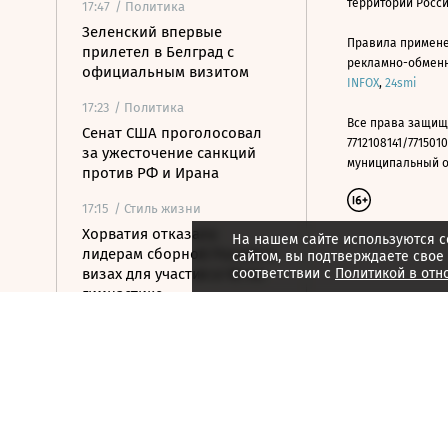
территории Росс
17:47
/ Политика
Зеленский впервые
Правила примене
прилетел в Белград с
рекламно-обменно
официальным визитом
INFOX
,
24smi
17:23
/ Политика
Все права защищ
Сенат США проголосовал
7712108141/7715010
за ужесточение санкций
муниципальный окр
против РФ и Ирана
17:15
/ Стиль жизни
Хорватия отказала
На нашем сайте используются c
лидерам сборной России в
сайтом, вы подтверждаете свое
визах для участия в ЧЕ по
соответствии с
Политикой в отн
гимнастике
17:07
/
Страна
В Белгородской области от
удара FPV-дрона погиб
велосипедист
16:51
/ Общество