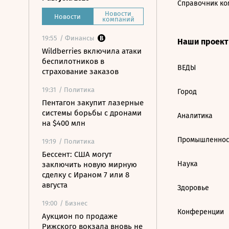
Справочник ко
Новости
Новости
компаний
19:55
/ Финансы
Наши проек
Wildberries включила атаки
беспилотников в
ВЕДЫ
страхование заказов
19:31
/ Политика
Город
Пентагон закупит лазерные
системы борьбы с дронами
Аналитика
на $400 млн
Промышленнос
19:19
/ Политика
Бессент: США могут
Наука
заключить новую мирную
сделку с Ираном 7 или 8
августа
Здоровье
19:00
/ Бизнес
Конференции
Аукцион по продаже
Рижского вокзала вновь не