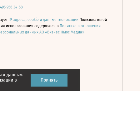
 495 956-34-58
ьзует
IP адреса, cookie и данные геолокации
Пользователей
овия использования содержатся в
Политике в отношении
персональных данных АО «Бизнес Ньюс Медиа»
ься данным
Принять
изации в