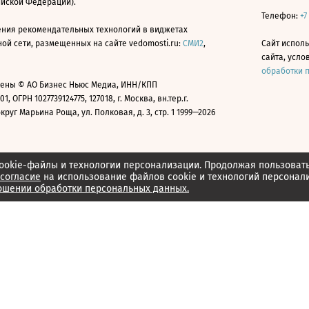
ийской Федерации).
Телефон:
+7
ния рекомендательных технологий в виджетах
й сети, размещенных на сайте vedomosti.ru:
СМИ2
,
Сайт испол
сайта, усл
обработки 
ены © АО Бизнес Ньюс Медиа, ИНН/КПП
01, ОГРН 1027739124775, 127018, г. Москва, вн.тер.г.
уг Марьина Роща, ул. Полковая, д. 3, стр. 1 1999—2026
ookie-файлы и технологии персонализации. Продолжая пользоват
согласие
на использование файлов cookie и технологий персонал
ошении обработки персональных данных.