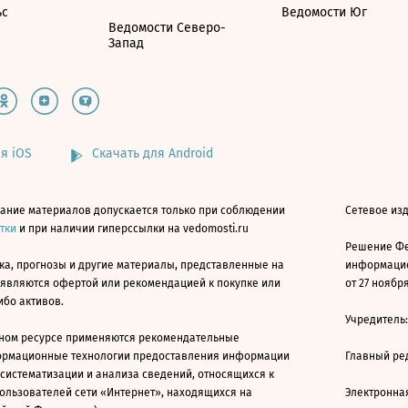
ьс
Ведомости Юг
Ведомости Северо-
Запад
я iOS
Скачать для Android
ание материалов допускается только при соблюдении
Сетевое изд
атки
и при наличии гиперссылки на vedomosti.ru
Решение Фе
ка, прогнозы и другие материалы, представленные на
информацио
 являются офертой или рекомендацией к покупке или
от 27 ноября
ибо активов.
Учредитель
ном ресурсе применяются рекомендательные
ормационные технологии предоставления информации
Главный ре
 систематизации и анализа сведений, относящихся к
ользователей сети «Интернет», находящихся на
Электронна