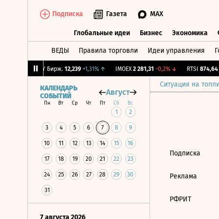
Подписка
Газета
MAX
Глобальные идеи
Бизнес
Экономика
ВЕДЫ
Правила торговли
Идеи управления
Г
Глобальные идеи
Бизнес
Экономик
2,02%
↓
CNY Бирж.
12,239
+1,31%
↑
IMOEX
2 281,31
-0,2%
↓
RTSI
874,64
-
Ситуация на топл
КАЛЕНДАРЬ
Август
СОБЫТИЙ
Пн
Вт
Ср
Чт
Пт
Сб
Вс
1
2
3
4
5
6
7
8
9
10
11
12
13
14
15
16
Подписка
17
18
19
20
21
22
23
24
25
26
27
28
29
30
Реклама
31
РФРИТ
7 августа 2026