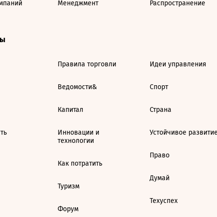
мпаний
Менеджмент
Распространение
ты
Правила торговли
Идеи управления
Ведомости&
Спорт
Капитал
Страна
ть
Инновации и
Устойчивое развити
технологии
Право
Как потратить
Думай
Туризм
Техуспех
Форум