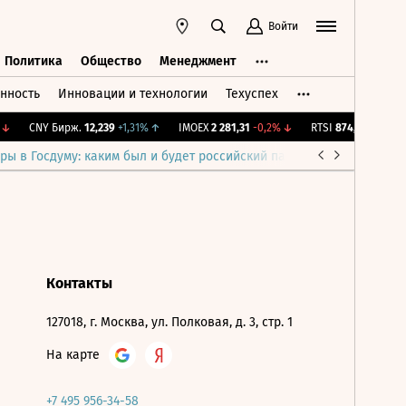
Войти
Политика
Общество
Менеджмент
нность
Инновации и технологии
Техуспех
ть
Политика
Общество
Менеджмент
↓
CNY Бирж.
12,239
+1,31%
↑
IMOEX
2 281,31
-0,2%
↓
RTSI
874,64
-1,12%
↓
ры в Госдуму: каким был и будет российский парламент
Война н
Контакты
127018, г. Москва, ул. Полковая, д. 3, стр. 1
На карте
+7 495 956-34-58