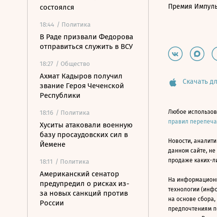
Премия Импул
состоялся
18:44
/ Политика
В Раде призвали Федорова
отправиться служить в ВСУ
18:27
/ Общество
Ахмат Кадыров получил
Скачать дл
звание Героя Чеченской
Республики
Любое использов
18:16
/ Политика
правил перепеч
Хуситы атаковали военную
базу просаудовских сил в
Новости, аналити
Йемене
данном сайте, не
продаже каких-л
18:11
/ Политика
Американский сенатор
На информацион
предупредил о рисках из-
технологии (инф
за новых санкций против
на основе сбора,
России
предпочтениям п