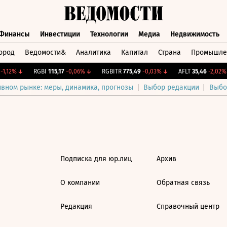
Финансы
Инвестиции
Технологии
Медиа
Недвижимость
ород
Ведомости&
Аналитика
Капитал
Страна
Промышле
а
Финансы
Инвестиции
Технологии
Медиа
Недвижимос
1,12%
↓
RGBI
115,17
-0,06%
↓
RGBITR
775,49
-0,03%
↓
AFLT
35,46
-2,02%
ивном рынке: меры, динамика, прогнозы
Выбор редакции
Выбо
Подписка для юр.лиц
Архив
О компании
Обратная связь
Редакция
Справочный центр