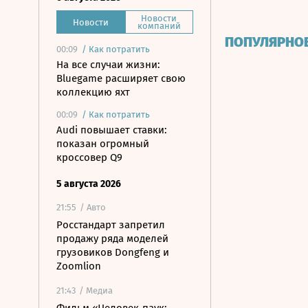
Новости
Новости
компаний
ПОПУЛЯРНО
00:09
/
Как потратить
На все случаи жизни:
Bluegame расширяет свою
коллекцию яхт
00:09
/
Как потратить
Audi повышает ставки:
показан огромный
кроссовер Q9
5 августа 2026
21:55
/ Авто
Росстандарт запретил
продажу ряда моделей
грузовиков Dongfeng и
Zoomlion
21:43
/ Медиа