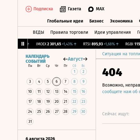
Подписка
Газета
MAX
Глобальные идеи
Бизнес
Экономика
ВЕДЫ
Правила торговли
Идеи управления
Г
Глобальные идеи
Бизнес
Экономик
1,99
+0,33%
↑
IMOEX
2 301,65
+1,43%
↑
RTSI
895,93
+1,68%
↑
RGBI
115,37
Ситуация на топл
КАЛЕНДАРЬ
Август
СОБЫТИЙ
Пн
Вт
Ср
Чт
Пт
Сб
Вс
404
1
2
3
4
5
6
7
8
9
Возможно, неправ
сообщите нам об
10
11
12
13
14
15
16
17
18
19
20
21
22
23
24
25
26
27
28
29
30
Сейчас ищут:
31
6 августа 2026