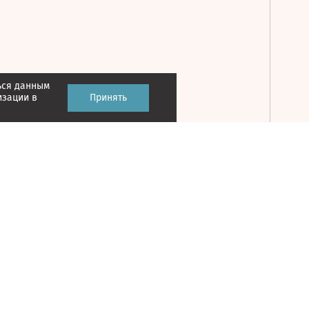
ься данным
Принять
изации в