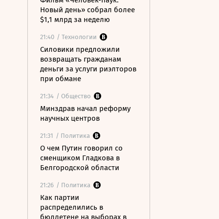
Фильм «Человек-паук:
Новый день» собрал более
$1,1 млрд за неделю
21:40
/ Технологии
Силовики предложили
возвращать гражданам
деньги за услуги риэлторов
при обмане
21:34
/ Общество
Минздрав начал реформу
научных центров
21:31
/ Политика
О чем Путин говорил со
сменщиком Гладкова в
Белгородской области
21:26
/ Политика
Как партии
распределились в
бюллетене на выборах в