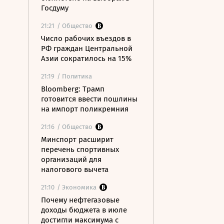
Госдуму
21:21
/ Общество
Число рабочих въездов в
РФ граждан Центральной
Азии сократилось на 15%
21:19
/ Политика
Bloomberg: Трамп
готовится ввести пошлины
на импорт поликремния
21:16
/ Общество
Минспорт расширит
перечень спортивных
организаций для
налогового вычета
21:10
/ Экономика
Почему нефтегазовые
доходы бюджета в июле
достигли максимума с