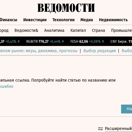
Финансы
Инвестиции
Технологии
Медиа
Недвижимость
ород
Ведомости&
Аналитика
Капитал
Страна
Промышле
а
Финансы
Инвестиции
Технологии
Медиа
Недвижимос
+0,43%
↑
RGBITR
776,27
+0,44%
↑
FESH
62,06
+0,08%
↑
CNY Бирж.
11,99
ивном рынке: меры, динамика, прогнозы
Выбор редакции
Выбо
ильная ссылка. Попробуйте найти статью по названию или
 ошибке
На
Расширенный