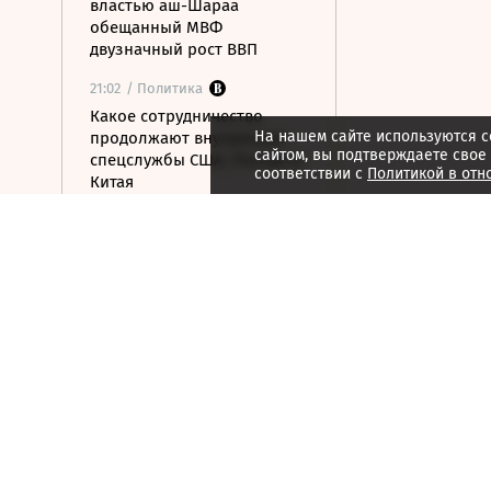
властью аш-Шараа
обещанный МВФ
двузначный рост ВВП
21:02
/ Политика
Какое сотрудничество
На нашем сайте используются c
продолжают внутренние
сайтом, вы подтверждаете свое
спецслужбы США, России и
соответствии с
Политикой в отн
Китая
21:01
/ Мнения
Бессильный алгоритм
21:00
/ Мнения
Гонка за железом
21:00
/ Мнения
За пределами HR
20:59
/ Общество
В ООН предупредили о
риске роста числа