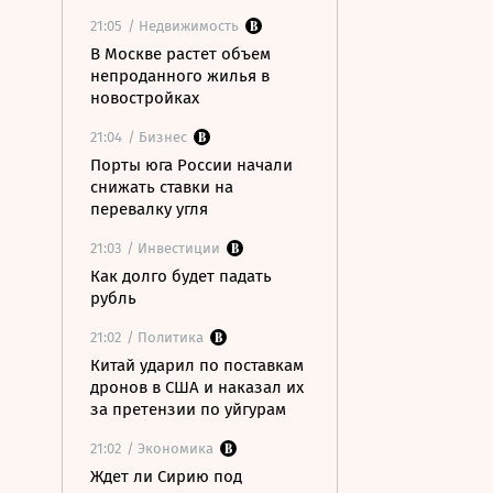
21:05
/ Недвижимость
В Москве растет объем
непроданного жилья в
новостройках
21:04
/ Бизнес
Порты юга России начали
снижать ставки на
перевалку угля
21:03
/ Инвестиции
Как долго будет падать
рубль
21:02
/ Политика
Китай ударил по поставкам
дронов в США и наказал их
за претензии по уйгурам
21:02
/ Экономика
Ждет ли Сирию под