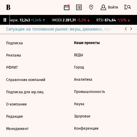
Войти
CNY Бирж.
12,243
+1,34%
↑
IMOEX
2 281,31
-0,2%
↓
RTSI
874,64
-1,12%
↓
R
Ситуация на топливном рынке: меры, динамика, прогнозы
Выб
Наши проекты
Подписка
ВЕДЫ
Реклама
Город
РФРИТ
Аналитика
Справочник компаний
Промышленность
Подписка для юр.лиц
Наука
О компании
Здоровье
Редакция
Конференции
Менеджмент