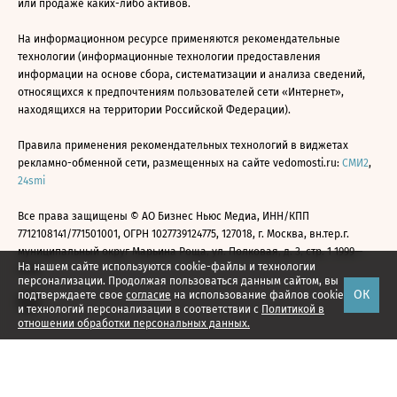
или продаже каких-либо активов.
На информационном ресурсе применяются рекомендательные
технологии (информационные технологии предоставления
информации на основе сбора, систематизации и анализа сведений,
относящихся к предпочтениям пользователей сети «Интернет»,
находящихся на территории Российской Федерации).
Правила применения рекомендательных технологий в виджетах
рекламно-обменной сети, размещенных на сайте vedomosti.ru:
СМИ2
,
24smi
Все права защищены © АО Бизнес Ньюс Медиа, ИНН/КПП
7712108141/771501001, ОГРН 1027739124775, 127018, г. Москва, вн.тер.г.
муниципальный округ Марьина Роща, ул. Полковая, д. 3, стр. 1 1999—
На нашем сайте используются cookie-файлы и технологии
2026
персонализации. Продолжая пользоваться данным сайтом, вы
ОК
подтверждаете свое
согласие
на использование файлов cookie
и технологий персонализации в соответствии с
Политикой в
отношении обработки персональных данных.