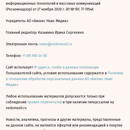
информационных технологий и массовых коммуникаций
(Роскомнадзор) от 27 ноября 2020 г. ЭЛ № ФС 77-79546
Учредитель: АО «Бизнес Ньюс Медиа»
Главный редактор: Казьмина Ирина Сергеевна
Электронная почта:
news@vedomosti.ru
Телефон:
+7 495 956-34-58
Сайт использует
IP адреса, cookie и данные геолокации
Пользователей сайта, условия использования содержатся в
Политике
в отношении обработки персональных данных АО «Бизнес Ньюс
Медиа»
Любое использование материалов допускается только при
соблюдении
правил перепечатки
и при наличии гиперссылки на
vedomosti.ru
Новости, аналитика, прогнозы и другие материалы, представленные
на данном сайте, не являются офертой или рекомендацией к покупке